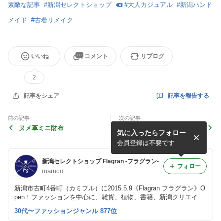
素敵な記事
#
新潟セレクトショップ
#
大人カジュアル
#
新潟ハンド
メイド
#
古着リメイク
いいね
コメント
リブログ
2
記事を報告する
記事をシェア
前の記事
次の記事
ヌメ革ミニ財布
夏らしい涼やかアクセ
気に入ったらフォロー
会員登録は不要です
新潟セレクトショップ Flagran -フラグラン-
フォロー
maruco
新潟市古町4番町（カミフル）に2015.5.9《Flagran フラグラン》O
pen！ファッションを中心に、雑貨、植物、書籍、新潟クリエイタ
ーitemなど幅広くラインナップ。新作情報や日々を綴るブログ htt
30代〜ファッションジャンル 877位
p://flagran.info/