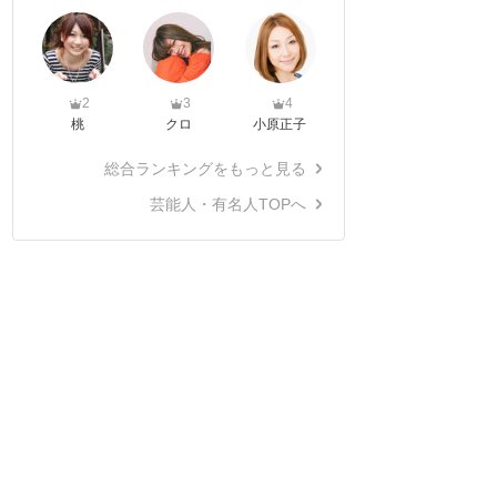
2
3
4
桃
クロ
小原正子
総合ランキングをもっと見る
芸能人・有名人TOPへ