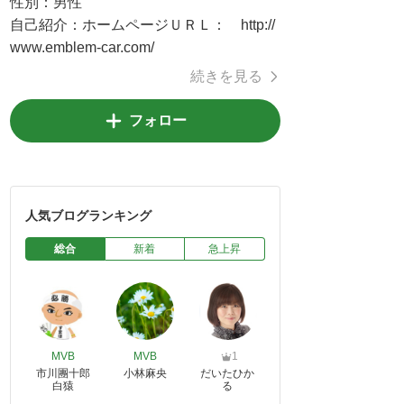
性別：
男性
自己紹介：
ホームページＵＲＬ： http://
www.emblem-car.com/
続きを見る
フォロー
人気ブログランキング
総合
新着
急上昇
MVB
MVB
1
市川團十郎
小林麻央
だいたひか
白猿
る