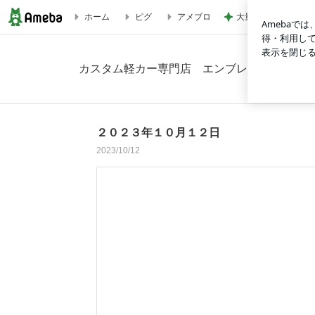
大量に買い配り歩い
ホーム
ピグ
アメブロ
２０２３年１０月１２日 の画像 2枚中1枚目
カスタム軽カー専門店 エンブレムのブログ
２０２３年１０月１２日
2023/10/12