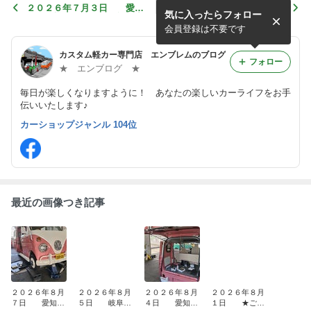
２０２６年７月３日 愛知
２０２６年６月２７日 愛
気に入ったらフォロー
県のＨ様 キーパー施工中
知県のH様 クールライダ
ーウッドパネル取付
会員登録は不要です
カスタム軽カー専門店 エンブレムのブログ
フォロー
★ エンブログ ★
毎日が楽しくなりますように！ あなたの楽しいカーライフをお手
伝いいたします♪
カーショップジャンル 104位
最近の画像つき記事
２０２６年８月
２０２６年８月
２０２６年８月
２０２６年８月
７日 愛知県
５日 岐阜県
４日 愛知県
１日 ★ご成