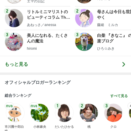
BEYOOOOO
島倉りか
ゆうこりん
石 安伊
蒼井心音
NDS
高くて悩んだ息子のためのからくり箱
Amebaトピックス
1日前
広島原爆の日 市長の言葉に動揺する総理
ブルーサファイア
1日前
ヒデ 初のピンクシャツコーデ挑戦
Amebaトピックス
1日前
斎藤元彦がぶらぶら動画のアップを止めた
Bank of Dreamの公営競技はどこへ行く
9日前