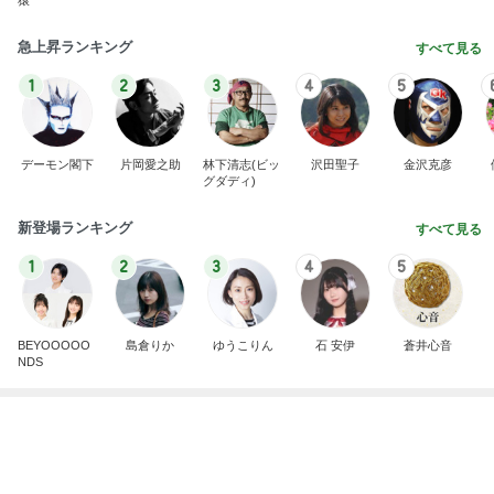
30円の見切り品が美味しい夕食
Amebaトピックス
1日前
ありがとうございます
市川團十郎白猿オフィシャルB
2日前
合格発表で増えた一つの国家資格
Amebaトピックス
10時間前
７人待ち