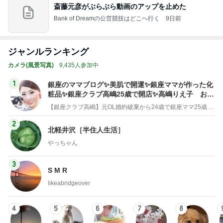
ジャンルランキング
カメラ(風景写真)
9,435人参加中
1
銀座のママブログ✨美肌で開運✨銀座ママが作った化
粧品✨銀座クラブ高嶋25歳で開店✨高嶋りえ子 お着
物でエルメス バーキン コーデ
【銀座クラブ高嶋】元OL婚約破棄から24歳で銀座ママ25歳でオーナーママ銀座 美肌で開運♡パワースポット巡り高嶋りえ子ブログ
2
北軽井沢［半住人生活］
やっちゃん
3
S M R
likeabridgeover
4
5
6
7
8
秘密基地
埼玉発 おと
Akinobu Tanig
妻に先立たれ
カメラと歩
なの小探険
uchi | Itoshima
た老人ブログ
く、日本の風
Landscape Ph
景スナップ紀
otographer
行