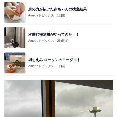
トップブロガーランキング
美容
ペット
1
1
（旧アカウント）エマ
しろとくろしろ
ブログ【アラフォー会
たまねぎ
社売却セカンドライ
エマの日記
フ】
2
2
リトルミニマリストの
母さんは今日も世
ビューティコラム The
やく
little minimalist's bea
あねっさ／anessa
藤緒 ミルカ
uty colum
3
3
美人になれる、たくさ
白柴 『きなこ』 
んの魔法
楽ブログ
hiromi
ひろ☆みき
もっと見る
オフィシャルブロガーランキング