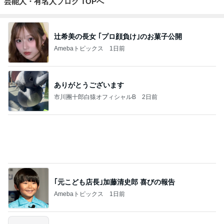
芸能人・有名人ブログ TOPへ
辻希美の長女 ｢プロ顔負け｣のお菓子公開
Amebaトピックス
1日前
ありがとうございます
市川團十郎白猿オフィシャルB
2日前
｢元こども店長｣加藤清史郎 喜びの報告
Amebaトピックス
1日前
斎藤元彦がぶらぶら動画のアップを止めた
Bank of Dreamの公営競技はどこへ行く
9日前