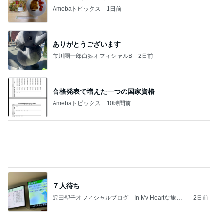
夫の施設入所で苦しくなる生活
Amebaトピックス
2日前
夫とファミレスで晩ごはん
武東由美オフィシャルブログ「MOTOちゃんとのは
1日前
っぴぃな毎日」Powered by Ameba
駅舎を埋め尽くすピンクの切符
Amebaトピックス
1日前
同じ夢
四コマ戦士 パパ戦記
10日前