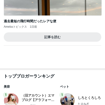
総合ランキング
すべて見る
1
2
3
市川團十郎白
小林麻央
だいたひかる
桃
クロ
猿
急上昇ランキング
すべて見る
1
2
3
4
5
デーモン閣下
片岡愛之助
林下清志(ビッ
沢田聖子
金沢克彦
グダディ)
新登場ランキング
すべて見る
1
2
3
4
5