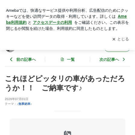
この車で美味しい珈琲と絶景を！ ご納車です♪ | カスタム
軽カー専門店 エンブレムのブログ
アプリをダウンロードして
ブログの更新通知
を受け取りまし
開く
ょう。
カスタム軽カー専門店 エンブレムのブログ
フォロー
前の記事へ
一覧
次の記事へ
これほどピッタリの車があっただろ
うか！！ ご納車です♪
2026年07月01日
テーマ：
♪無事納車♪