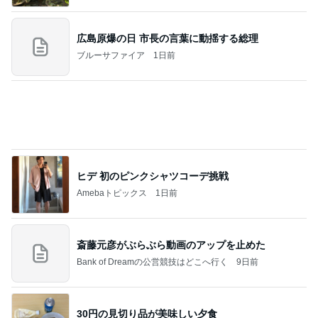
Amebaトピックス
1日前
学生
日本人
7日前
美奈代 話し合いの結果行ったお店
Amebaトピックス
1日前
2026/08/07(K) 3本
何でかな？何でだろ？
7時間前