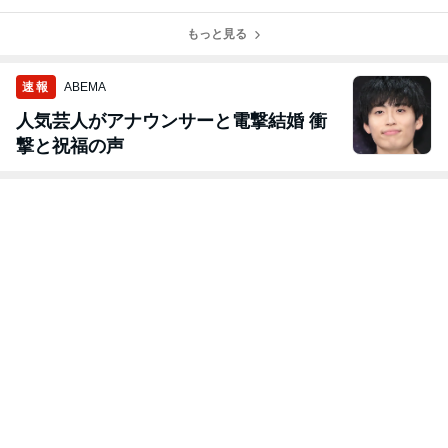
のT様
のＳ様 内装
のT様 電装
約速報★
パーツ塗装中
品取り付け中
もっと見る
速報
ABEMA
人気芸人がアナウンサーと電撃結婚 衝
撃と祝福の声