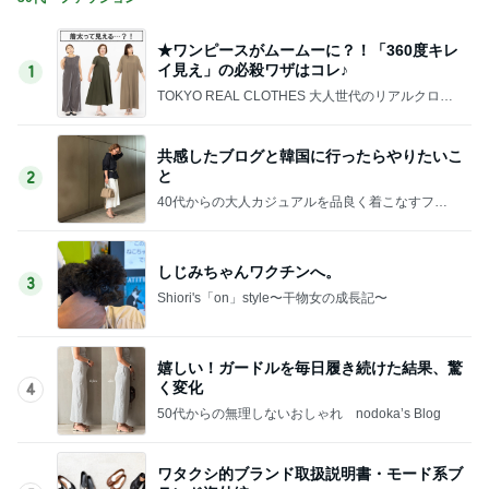
★ワンピースがムームーに？！「360度キレ
イ見え」の必殺ワザはコレ♪
1
TOKYO REAL CLOTHES 大人世代のリアルクロー
ズ
共感したブログと韓国に行ったらやりたいこ
と
2
40代からの大人カジュアルを品良く着こなすファ
ッションブログ
しじみちゃんワクチンへ。
3
Shiori's「on」style〜干物女の成長記〜
嬉しい！ガードルを毎日履き続けた結果、驚
く変化
4
50代からの無理しないおしゃれ nodoka’s Blog
ワタクシ的ブランド取扱説明書・モード系ブ