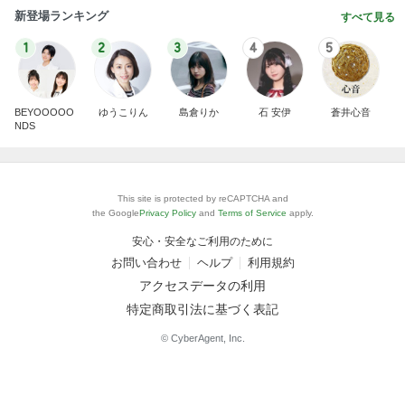
新登場ランキング
すべて見る
1
2
3
4
5
BEYOOOOO
ゆうこりん
島倉りか
石 安伊
蒼井心音
NDS
This site is protected by reCAPTCHA and
the Google
Privacy Policy
and
Terms of Service
apply.
安心・安全なご利用のために
お問い合わせ
ヘルプ
利用規約
アクセスデータの利用
特定商取引法に基づく表記
© CyberAgent, Inc.