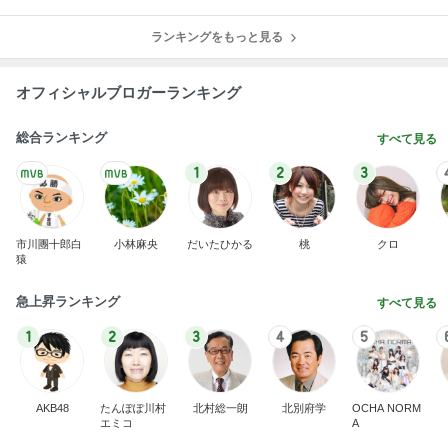
ランキングをもっと見る
オフィシャルブロガーランキング
総合ランキング
すべて見る
1
2
3
市川團十郎白
小林麻央
だいたひかる
桃
クロ
猿
急上昇ランキング
すべて見る
1
2
3
4
5
AKB48
たんぽぽ川村
北村総一朗
北別府学
OCHA NORM
エミコ
A