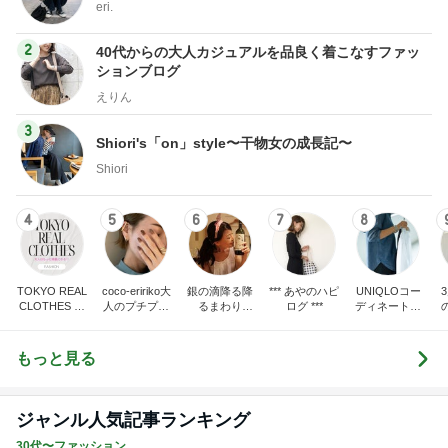
eri.
2
40代からの大人カジュアルを品良く着こなすファッ
ションブログ
えりん
3
Shiori's「on」style〜干物女の成長記〜
Shiori
4
5
6
7
8
TOKYO REAL
coco-eririko大
銀の滴降る降
*** あやのハピ
UNIQLOコー
CLOTHES 大
人のプチプラ
るまわり
ログ ***
ディネート日
人世代のリア
mixコーデ
に・・・
記
ハ
ルクローズ
♪
もっと見る
ジャンル人気記事ランキング
30代〜ファッション