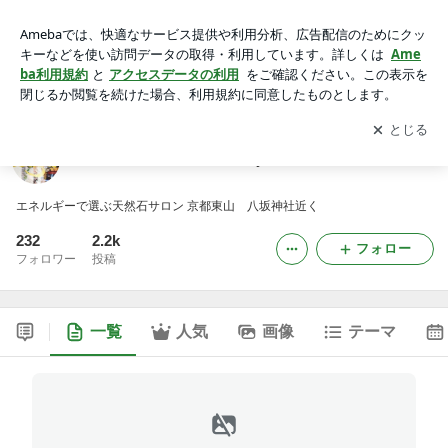
パワーストーンサロン・Wayu
アプリをダウンロードして
ブログの更新通知
を受け取りまし
開く
ょう。
パワーストーンサロン・Wayu
エネルギーで選ぶ天然石サロン 京都東山 八坂神社近く
232
2.2k
フォロー
フォロワー
投稿
一覧
人気
画像
テーマ