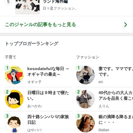
ランド海外編
5
日々是ファッション。
このジャンルの記事をもっと見る
トップブロガーランキング
子育て
ファッション
1
1
kosodatefulな毎日 ～
妻です。ママです
オギャ子の暴走～
です。
オギャ子
eri.
2
2
日曜日は９時まで寝た
40代からの大人
い。
アルを品良く着こ
ファッションブロ
あべかわ
えりん
3
3
四十路シンパパの家族
銀の滴降る降るま
日記
に・・・
はやパパ
illallan