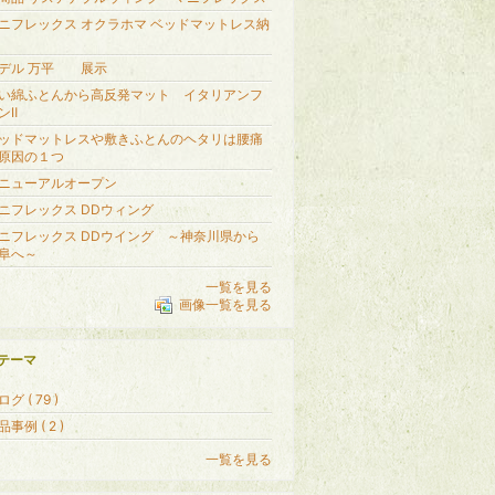
ニフレックス オクラホマ ベッドマットレス納
デル 万平 展示
い綿ふとんから高反発マット イタリアンフ
ンⅡ
ッドマットレスや敷きふとんのヘタリは腰痛
原因の１つ
ニューアルオープン
ニフレックス DDウィング
ニフレックス DDウイング ～神奈川県から
阜へ～
一覧を見る
画像一覧を見る
テーマ
グ ( 79 )
品事例 ( 2 )
一覧を見る