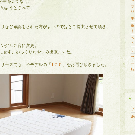
の中を見てなく、
マ
決めようとされて、
品
モ
重
取りなど確認をされた方がよいのではとご提案させて頂き、
ト
ベ
の
シングル２台に変更。
リ
にせず、ゆっくりおやすみ出来ますね。
マ
シリーズでも上位モデルの「
T７５
」をお選び頂きました。
マ
岐
ブロ
納