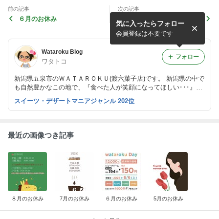
前の記事
次の記事
６月のお休み
5月のお休み
気に入ったらフォロー
会員登録は不要です
Wataroku Blog
フォロー
ワタトコ
新潟県五泉市のＷＡＴＡＲＯＫＵ(渡六菓子店)です。 新潟県の中で
も自然豊かなこの地で、『食べた人が笑顔になってほしい･･･』を
コンセプトに、一つひとつ心を込めてお菓子を作っています。 ど
スイーツ・デザートマニアジャンル 202位
うぞ私たちのお菓子とお話をお召し上がりください。
最近の画像つき記事
８月のお休み
7月のお休み
６月のお休み
5月のお休み