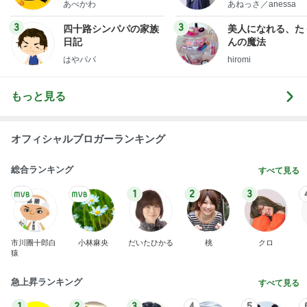
あべかわ
あねっさ／anessa
uty colum
3
3
四十路シンパパの家族
美人になれる、た
日記
んの魔法
はやパパ
hiromi
もっと見る
オフィシャルブロガーランキング
総合ランキング
すべて見る
1
2
3
市川團十郎白
小林麻央
だいたひかる
桃
クロ
猿
急上昇ランキング
すべて見る
1
2
3
4
5