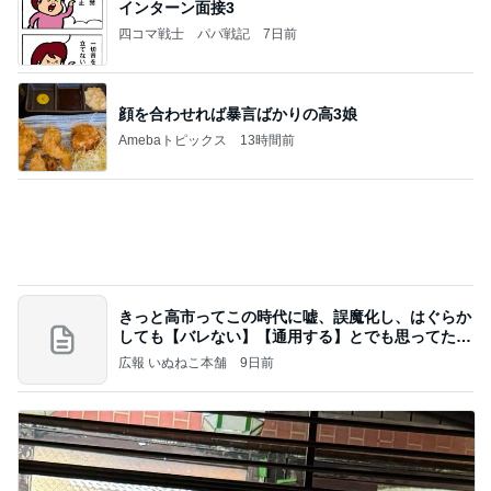
インターン面接3
四コマ戦士 パパ戦記
7日前
顔を合わせれば暴言ばかりの高3娘
Amebaトピックス
13時間前
きっと高市ってこの時代に嘘、誤魔化し、はぐらか
しても【バレない】【通用する】とでも思ってたん
だろ
広報 いぬねこ本舗
9日前