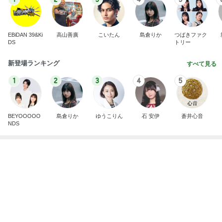
EBiDAN 39&Ki
高山善廣
こいたん
島倉りか
つばきファク
DS
トリー
新登場ランキング
すべて見る
1
2
3
4
5
BEYOOOOO
島倉りか
ゆうこりん
石 安伊
蒼井心音
NDS