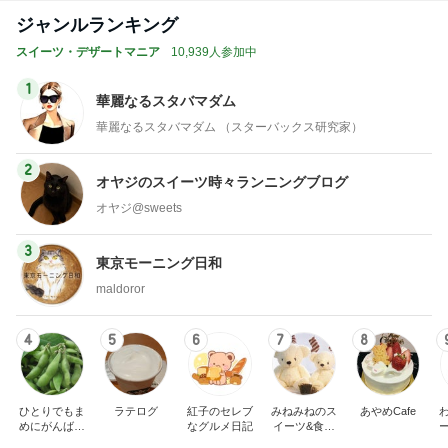
ジャンルランキング
スイーツ・デザートマニア
10,939人参加中
1
華麗なるスタバマダム
華麗なるスタバマダム （スターバックス研究家）
2
オヤジのスイーツ時々ランニングブログ
オヤジ@sweets
3
東京モーニング日和
maldoror
4
5
6
7
8
ひとりでもま
ラテログ
紅子のセレブ
みねみねのス
あやめCafe
めにがんばる
なグルメ日記
イーツ&食パ
ブログ
ンブログ❤️