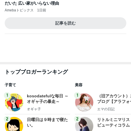
だいた 広い家がいらない理由
Amebaトピックス
1日前
記事を読む
トップブロガーランキング
子育て
美容
1
1
kosodatefulな毎日 ～
（旧アカウント）
オギャ子の暴走～
ブログ【アラフォ
社売却セカンドラ
オギャ子
エマの日記
フ】
2
2
日曜日は９時まで寝た
リトルミニマリス
い。
ビューティコラム 
little minimalist'