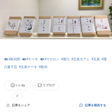
#
新潟県
#
ケーキ
#
マカロン
#
渡六
#
五泉カフェ
#
五泉
#
渡
六菓子店
#
五泉ケーキ
#
新潟
いいね
リブログ
8
記事を報告する
記事をシェア