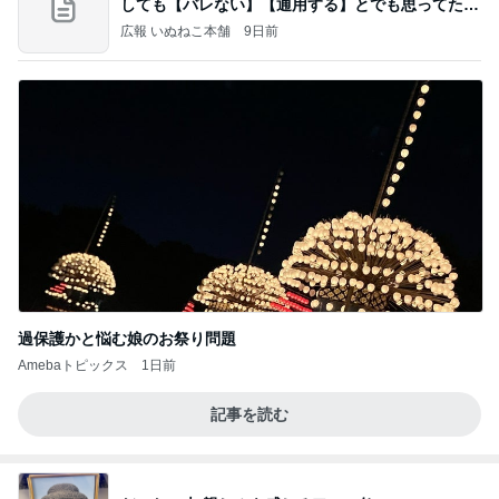
しても【バレない】【通用する】とでも思ってたん
だろ
広報 いぬねこ本舗
9日前
過保護かと悩む娘のお祭り問題
Amebaトピックス
1日前
記事を読む