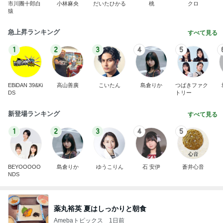
市川團十郎白
小林麻央
だいたひかる
桃
クロ
猿
急上昇ランキング
すべて見る
1
2
3
4
5
EBiDAN 39&Ki
高山善廣
こいたん
島倉りか
つばきファク
DS
トリー
新登場ランキング
すべて見る
1
2
3
4
5
BEYOOOOO
島倉りか
ゆうこりん
石 安伊
蒼井心音
NDS
薬丸裕英 夏はしっかりと朝食
Amebaトピックス
1日前