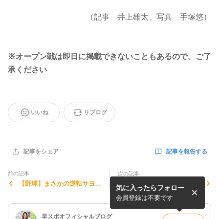
（記事 井上雄太、写真 手塚悠）
※オープン戦は即日に掲載できないこともあるので、ご了
承ください
いいね
リブログ
記事を報告する
記事をシェア
前の記事
次の記事
【野球】まさかの逆転サヨナ
【相撲】個人体重別で塚本主
気に入ったらフォロー
ラ負け （二軍戦）
将と前川が３位入賞！
会員登録は不要です
早スポオフィシャルブログ