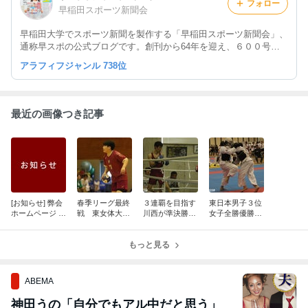
フォロー
早稲田スポーツ新聞会
早稲田大学でスポーツ新聞を製作する「早稲田スポーツ新聞会」、
通称早スポの公式ブログです。創刊から64年を迎え、６００号も
発行。ブログでは取材の裏話、新聞制作の秘話、現役大学生記者の
アラフィフジャンル 738位
苦悩を掲載‥これを読めば早スポ通になれる！
最近の画像つき記事
[お知らせ] 弊会
春季リーグ最終
３連覇を目指す
東日本男子３位
ホームページ リ
戦 東女体大相
川西が準決勝進
女子全勝優勝達
ニューアルオー
手に10点差で敗
出
成
プンのご案内
北 強豪相手に
３連敗も大きな
もっと見る
手応え
ABEMA
神田うの「自分でもアル中だと思う」