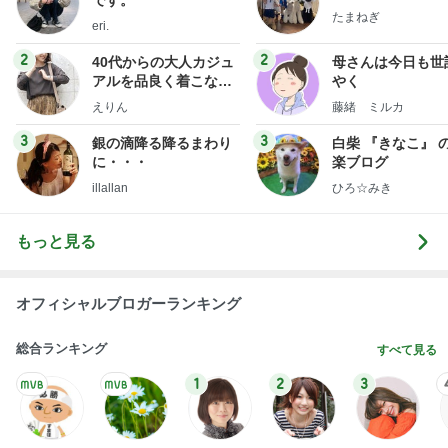
です。
たまねぎ
eri.
2
2
40代からの大人カジュ
母さんは今日も世
アルを品良く着こなす
やく
ファッションブログ
えりん
藤緒 ミルカ
3
3
銀の滴降る降るまわり
白柴 『きなこ』 
に・・・
楽ブログ
illallan
ひろ☆みき
もっと見る
オフィシャルブロガーランキング
総合ランキング
すべて見る
1
2
3