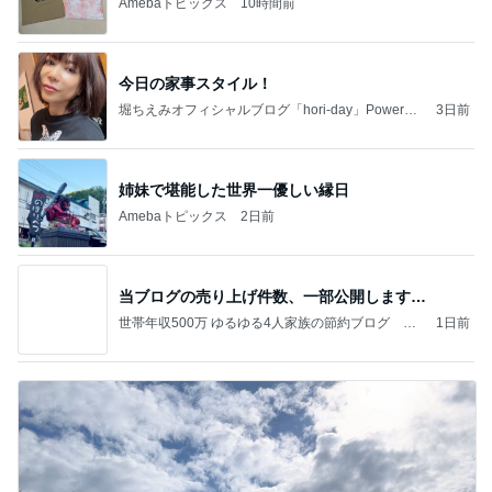
Amebaトピックス
10時間前
今日の家事スタイル！
堀ちえみオフィシャルブログ「hori-day」Powered
3日前
by Ameba
姉妹で堪能した世界一優しい縁日
Amebaトピックス
2日前
当ブログの売り上げ件数、一部公開します…
世帯年収500万 ゆるゆる4人家族の節約ブログ 〜
1日前
ケチ旦那と金銭感覚マヒ嫁の日々〜