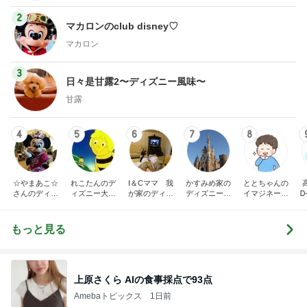
2
マカロンのclub disney♡
マカロン
3
日々是甘露2〜ディズニー風味〜
甘露
4
5
6
7
8
☆やまあこ☆
れこたんのデ
I＆Cママ 我
かすみめ家の
ととちゃんの
さんのディズ
ィズニー大好
が家のディズ
ディズニー大
イマジネーシ
Ꭰ
ニー日記
き♡孫4人
ニー♡ブログ
好き遠方組的
ョンタイム
ディズニー生
活
もっと見る
上原さくら AIの食事採点で93点
Amebaトピックス
1日前