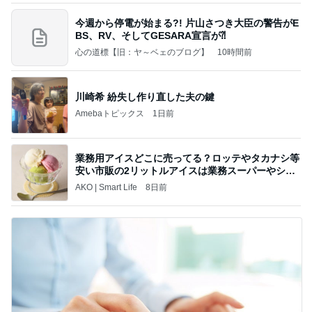
今週から停電が始まる?! 片山さつき大臣の警告がE
BS、RV、そしてGESARA宣言が⁈
心の道標【旧：ヤ～ベェのブログ】
10時間前
川崎希 紛失し作り直した夫の鍵
Amebaトピックス
1日前
業務用アイスどこに売ってる？ロッテやタカナシ等
安い市販の2リットルアイスは業務スーパーやシャ
トレ
AKO | Smart Life
8日前