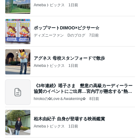
Amebaトピックス
1日前
ポップマートDIMOO×ピクサー☆
ディズニーファン Dのブログ
7日前
アグネス 母校スタンフォードで散歩
Amebaトピックス
1日前
《3年連続》瑶子さま 懇意の高級カーディーラー
協賛のイベントにご出席…宮内庁が懸念する“熱心
すぎ
hirokoの✿Love＆Awakening✿
8日前
柏木由紀子 自身が登場する映画鑑賞
Amebaトピックス
1日前