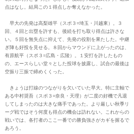
点はなし。結局この１得点しか奪えなかった。
早大の先発は高梨雄平（スポ３=埼玉・川越東）。３
回、４回と出塁を許すも、後続を打ち取り得点は許さな
い。５回を無失点に抑えて、先発の役割を果たした。中継
ぎ陣も好投を見せる。８回からマウンドに上がったのは、
有原航平（スポ３=広島・広陵）。１安打を許したもの
の、エースらしい堂々とした投球を披露し、試合の最後は
空振り三振で締めくくった。
きょうは打線のつながりを欠いていた早大。特に主軸で
ある中村奨吾（スポ３=奈良・天理）が二度の好機で凡退
してしまったのは大きな痛手であった。より厳しい秋季リ
ーグ戦ではそう何度も得点の機会は訪れない。これからの
戦いでは、各打者のここ一番での勝負強さがカギを握るで
あろう。