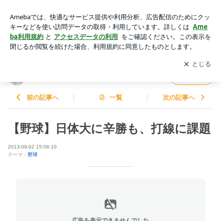
【野球】日体大に辛勝も、打線に課題 | 早スポオフィシャルブ
ログ
アプリをダウンロードして
ブログの更新通知
を受け取りまし
開く
ょう。
早スポオフィシャルブログ
フォロー
前の記事へ
一覧
次の記事へ
【野球】日体大に辛勝も、打線に課題
2013-09-02 15:06:10
テーマ：
野球
広告を表示できませんでした