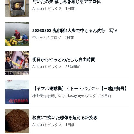
だいたの夫 親しみを感じるアフロ仏
Amebaトピックス
1日前
20260803 鬼郁隊4人衆で中ちゃん釣行 写メ
中ちゃんのブログ
2日前
明日からやっとわたしも自由時間
Amebaトピックス
23時間前
【ヤマハ発動機】～トートバック～【三越伊勢丹】
株主優待を楽しんで～tasayuryのブログ
14日前
粒度1で挽いた想像を超える細挽き
Amebaトピックス
1日前