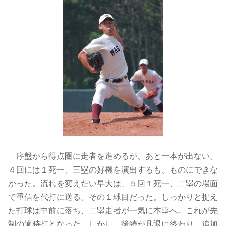
序盤から得点圏に走者を進めるが、あと一本が出ない。
４回には１死一、三塁の好機を演出するも、ものにできな
かった。流れを変えたい早大は、５回１死一、二塁の場面
で重信を代打に送る。その１球目だった。しっかりと捉え
た打球は中前に落ち、二塁走者が一気に本塁へ。これが先
制の適時打となった。しかし、後続が凡退に終わり、追加