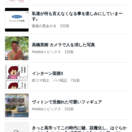
私達が何も言えなくなる事を楽しみにしていまー
す｡
最後の悪あがき
2日前
高橋英樹 カメラで人を消した写真
Amebaトピックス
1日前
インターン面接3
四コマ戦士 パパ戦記
7日前
ヴィトンで見惚れた可愛いフィギュア
Amebaトピックス
2日前
きっと高市ってこの時代に嘘、誤魔化し、はぐらか