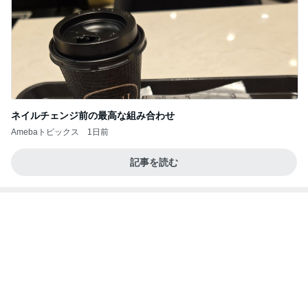
旦那が80悪いと言われた車の事故
Amebaトピックス
12時間前
良心的な事業所ほど経営は苦しく、障害ある子の居
場所「放課後デイサービス」で深刻化する理念と現
実の
立石美津子オフィシャルブログ「テキトー母さんの
1日前
すすめ」Powered by Ameba
支払われていなかった共済金の金額
Amebaトピックス
1日前