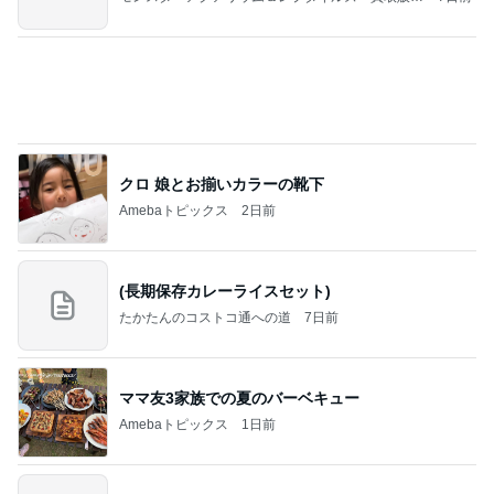
好きな男には愛されない女の魂の秘密
クノタチホオフィシャルブログ「恋学・性学研
23時間前
究室」Powered by Ameba
人が辞め過ぎて言い出しづらいパート
Amebaトピックス
1日前
テテとグクは、かなりの確率で一緒にいるね(#^.^
#)
Purplevjkのブログ
2日前
焼肉のタレで炒めた肉の冷やし中華
Amebaトピックス
2日前