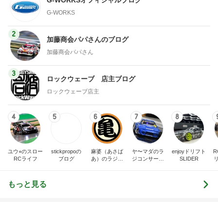
旅行
インテリア&DIY
1
1
「吉田さんちのファミ
おうちと暮らしの
リー日記」Powered b
ピ 〜HOME&LI
y Ameba 吉田さんファ
吉田さんファミリー
yuki (ドキ子）
ミリーオフィシャルブ
ログ
2
2
☆やまあこ☆さんのデ
ほんとうに必要な
ィズニー日記
か持たない暮らし
ep Life Simple
☆やまあこ☆
yukiko
ンテリアのきろく
3
3
日々是甘露2〜ディズニ
１００均・カルデ
ー風味〜
好き！食いしん坊
らりん☆のブログ
甘露
☆きらりん☆
もっと見る
オフィシャルブロガーランキング
総合ランキング
すべて見る