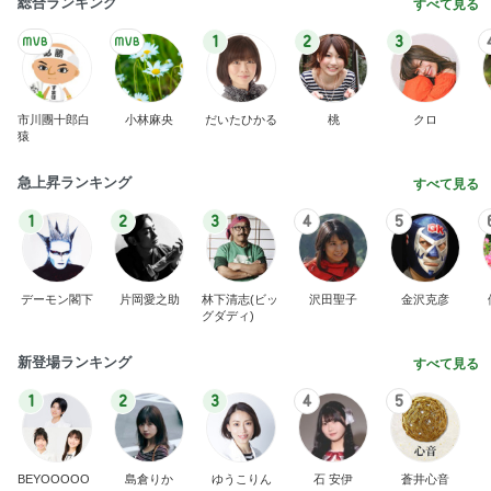
Amebaトピックス
17時間前
ありがとうございます
市川團十郎白猿オフィシャルB
2日前
とんでもなくポンコツだったCTスキャン
Amebaトピックス
2日前
７人待ち
沢田聖子オフィシャルブログ「In My Heartな旅日
2日前
記」by Ameba