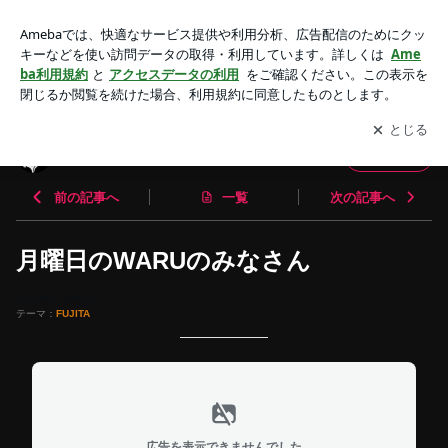
月曜日のWARUのみなさん | WARUサーキット
アプリをダウンロードして
ブログの更新通知
を受け取りまし
開く
ょう。
WARUサーキット
フォロー
前の記事へ
一覧
次の記事へ
月曜日のWARUのみなさん
2026年07月06日
テーマ：
FUJITA
広告を表示できませんでした