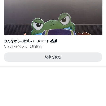
記事を読む
マックの夏の福袋で娘が喜んだ訳
Amebaトピックス
1日前
お願い
モンスターアクアリウム＆レプタイルズ 買取販売
7日前
情報
クロ 娘とお揃いカラーの靴下
Amebaトピックス
2日前
(長期保存カレーライスセット)
たかたんのコストコ通への道
7日前