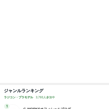
G-WORKS
2
加藤商会パパさんのブログ
加藤商会パパさん
3
ロックウェーブ 店主ブログ
ロックウェーブ店主
4
5
6
7
8
ユウ⭐︎のスロー
stickpropoの
麻婆（あさば
ヤ〜マダのラ
enjoyドリフト
R
RCライフ
ブログ
あ）のラジコ
ジコンサーキ
SLIDER
ンblog
ット奮闘記
もっと見る
トップブロガーランキング