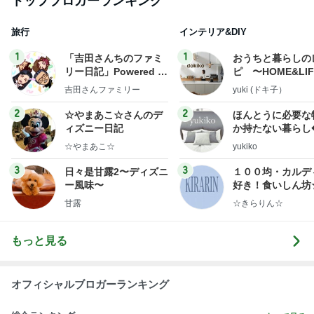
宿泊者全員が楽しめるホテルの魅力
Amebaトピックス
14時間前
広島原爆の日 市長の言葉に動揺する総理
ブルーサファイア
1日前
事務作業中に落ち着くスクイーズ
Amebaトピックス
2日前
斎藤元彦がぶらぶら動画のアップを止めた
Bank of Dreamの公営競技はどこへ行く
8日前
サンダルウッドの香りに癒されるお風呂