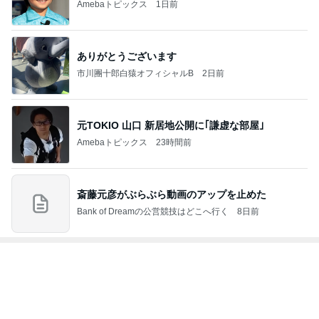
Amebaトピックス
1日前
ありがとうございます
市川團十郎白猿オフィシャルB
2日前
元TOKIO 山口 新居地公開に｢謙虚な部屋｣
Amebaトピックス
23時間前
斎藤元彦がぶらぶら動画のアップを止めた
Bank of Dreamの公営競技はどこへ行く
8日前
ジャンルランキング
ラジコン・プラモデル
3,793人参加中
1
G-WORKSオフィシャルブログ