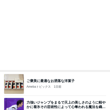
ママ友3家族での夏のバーベキュー
Amebaトピックス
1日前
2026/07/27(K) 4本
何でかな？何でだろ？
10日前
韓国で買って失敗したトイレの匂い
Amebaトピックス
1日前
義母は観念した？
トンデモ義母ンヌからのストレスがヤバい。
2日前