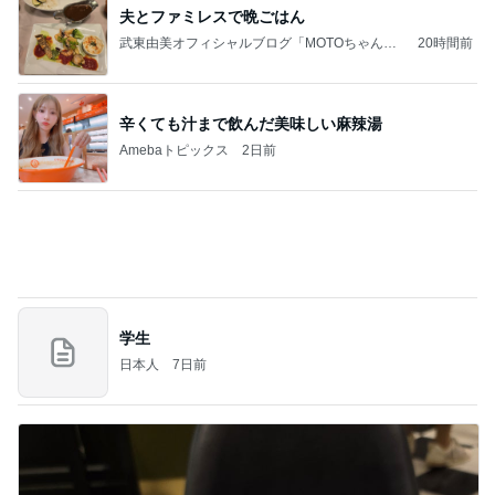
ことが
気功師から見たバレエとヒーリングのコツ～「まと
3日前
いのば」ブログ
長女の買い物ついでに大きい出費
Amebaトピックス
1日前
NISA①(;'∀')
パラスジュエリー（白美女神宝珠）の夢の記録
14日前
（続編）
実家売却問題という大きな介護
Amebaトピックス
1日前
ラーメン二郎 新潟店【新潟市中央区】ラーメン小
つけメン変更 ツルパツ麺が旨い新潟二郎のつけ麺
主に新潟グルメとラーメン食べ歩きのよしなしご
14日前
と