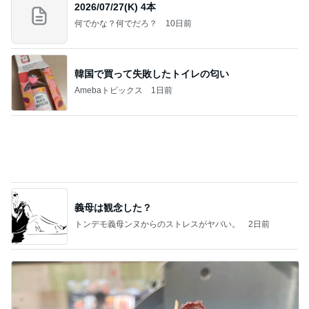
【Hey! Say! JUMP ONE NIGHT VOYAGE】2026.
7/27
公式投稿まとめちゃいました。～HSJ＆UT&K.O.
11日前
～
普段使いとレジャー用の日焼け止め
Amebaトピックス
18時間前