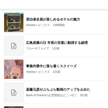
隣の席の三世代がした可愛い乾杯
Amebaトピックス
1日前
同じ夢
四コマ戦士 パパ戦記
10日前
アグネス 2サイトで行った生配信
Amebaトピックス
1日前
夫とファミレスで晩ごはん
武東由美オフィシャルブログ「MOTOちゃんと
20時間前
のはっぴぃな毎日」Powered by Ameba
辛くても汁まで飲んだ美味しい麻辣湯