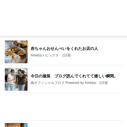
あいのりクロ 図々しい人って、こういう人？
勝手に考察
2日前
小原正子 臨時休業で最後の温泉に
Amebaトピックス
2日前
夢見さんから 揺れが激しく注意していましょう❗️
マリアオフィシャルブログ「ひむかの風にさそわれ
8日前
て」Powered by Ameba
美味しすぎたコンビニのサンドイッチ
Amebaトピックス
2日前