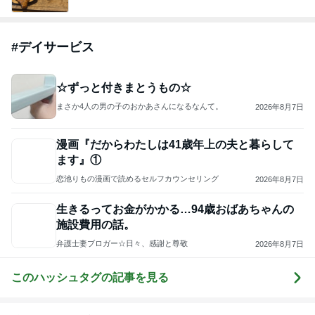
柴咲コウ 喜びの報告に芸能界からも祝福
Amebaトピックス
1日前
悲しすぎて立ち直れない。
クロオフィシャルブログPowered by Ameba
1日前
「痩せすぎ」小学生ギャルモデルに心配の声
Amebaトピックス
1日前
2026/07/28(K) 4本
何でかな？何でだろ？
11日前