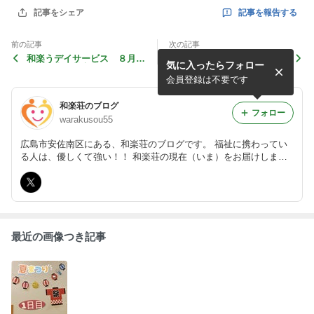
記事を報告する
記事をシェア
前の記事
次の記事
和楽うデイサービス ８月行
和楽うデイサービス 7月行
気に入ったらフォロー
事予定表・献立表
事予定表・献立表
会員登録は不要です
和楽荘のブログ
フォロー
warakusou55
広島市安佐南区にある、和楽荘のブログです。 福祉に携わってい
る人は、優しくて強い！！ 和楽荘の現在（いま）をお届けしま
す。
最近の画像つき記事