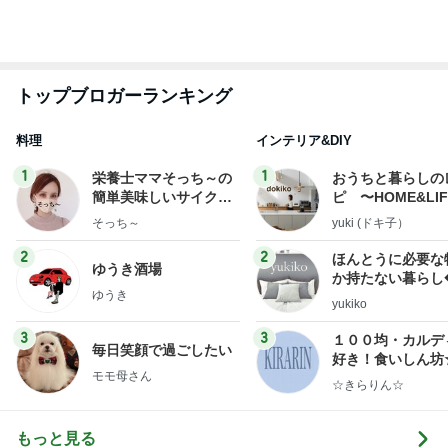
クロオフィシャルブログPowered by Ameba
1日前
食べるのが怖くても会った大先輩
Amebaトピックス
13時間前
明日は1人で
だいたひかるオフィシャルブログ Powered by
24時間前
Ameba
美奈代の夫 3coinsで楽しそうな妻
Amebaトピックス
1日前
横浜SOGOうまいもの大会
nanaオフィシャルブログ Powered by Ameba
11日前