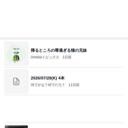
だろ
広報 いぬねこ本舗
9日前
假屋崎省吾 見事な建長寺のハス
Amebaトピックス
1日前
インターン面接3
四コマ戦士 パパ戦記
7日前