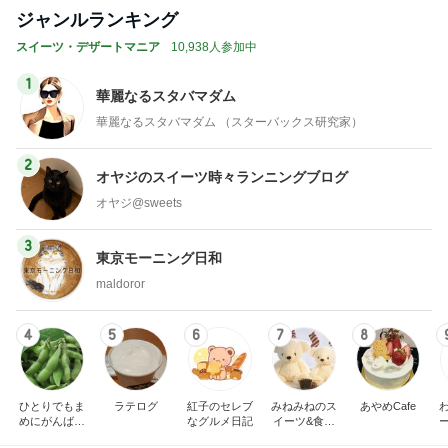
オフィシャルブロガーランキング
総合ランキング
すべて見る
1
2
3
市川團十郎白
小林麻央
だいたひかる
桃
クロ
猿
急上昇ランキング
すべて見る
1
2
3
4
5
EBiDAN 39&Ki
高山善廣
こいたん
島倉りか
つばきファク
DS
トリー
新登場ランキング
すべて見る
1
2
3
4
5