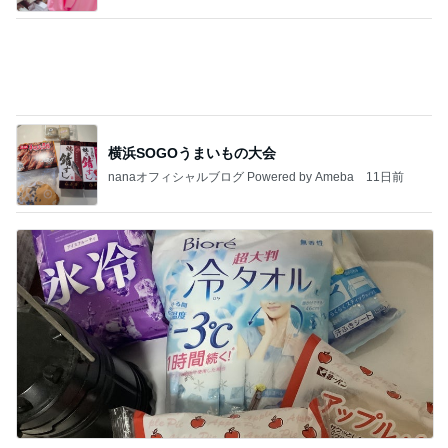
今週から停電が始まる?! 片山さつき大臣の警告がE
BS、RV、そしてGESARA宣言が⁈
心の道標【旧：ヤ～ベェのブログ】
7時間前
高くて買えないコストコのあんドーナツ
Amebaトピックス
2日前
【ヤマハ発動機】～トートバック～【三越伊勢丹】
株主優待を楽しんで～tasayuryのブログ
14日前
担任にいじめを報告したのが間違い
Amebaトピックス
1日前
業務用アイスどこに売ってる？ロッテやタカナシ等
安い市販の2リットルアイスは業務スーパーやシャ
トレ
AKO | Smart Life
8日前