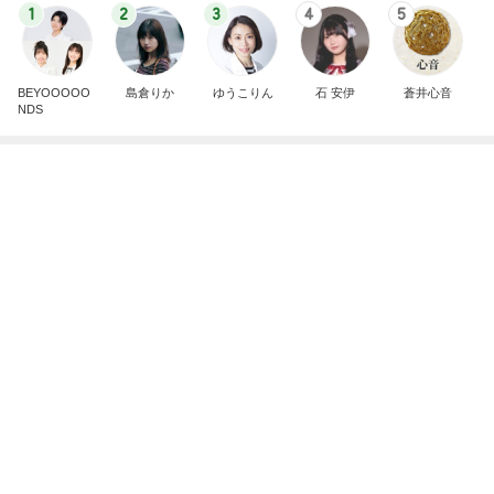
今日の服装 ブログ読んでくれてて嬉しい瞬間。
桃オフィシャルブログ Powered by Ameba
1日前
夫のDVに7年間耐え家を出る決断
Amebaトピックス
1日前
私達が何も言えなくなる事を楽しみにしていまー
す｡
最後の悪あがき
2日前
無料で一般公開されている銀行
Amebaトピックス
11時間前
きっと高市ってこの時代に嘘、誤魔化し、はぐらか
しても【バレない】【通用する】とでも思ってたん