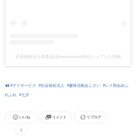
社会福祉法人和楽会(@warakusou55)がシェアした投稿
#
デイサービス
#
社会福祉法人
#
趣味活動あじさい
#
レク雨あめふ
れふれ
#
七夕
いいね
コメント
リブログ
3