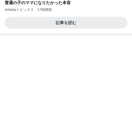
男性陣が戻るまでの私の勉強時間
Amebaトピックス
1日前
美味しいお茶とお菓子で。母とティータイム
小林礼奈オフィシャルブログ「小林礼奈のブーブー
8日前
ブログ」Powered by Ameba
水廻りがない2階に作ったキッチン
Amebaトピックス
2日前
今日の家事スタイル！
堀ちえみオフィシャルブログ「hori-day」Powered
2日前
by Ameba
レンジだけで作れる絶品冷製パスタ