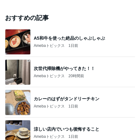
#
デイサービス
☆ずっと付きまとうもの☆
まさか4人の男の子のおかあさんになるなんて。
2026年8月7日
漫画『だからわたしは41歳年上の夫と暮らして
ます』①
恋池りもの漫画で読めるセルフカウンセリング
2026年8月7日
生きるってお金がかかる…94歳おばあちゃんの
施設費用の話。
弁護士妻ブロガー☆日々、感謝と尊敬
2026年8月7日
このハッシュタグの記事を見る
芸能人・有名人ブログ TOPへ