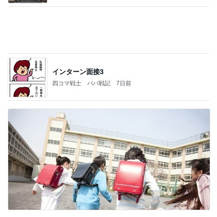
加熱4分でしっとりウマいサラダチキン
Amebaトピックス
21時間前
記事を読む
よく食べる娘の増えてきた忘れ物
Amebaトピックス
19時間前
当ブログの売り上げ件数、一部公開します…
世帯年収500万 ゆるゆる4人家族の節約ブログ 〜
1日前
ケチ旦那と金銭感覚マヒ嫁の日々〜