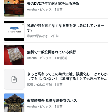
ポップマートDIMOO×ピクサー☆
ディズニーファン Dのブログ
7日前
高橋英樹 美しいトルコキキョウ
Amebaトピックス
2日前
《3年連続》瑶子さま 懇意の高級カーディーラー
協賛のイベントにご出席…宮内庁が懸念する“熱心
すぎ
hirokoの✿Love＆Awakening✿
8日前