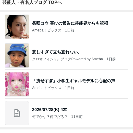
ジャンルランキング
スイーツ・デザートマニア
10,938人参加中
1
華麗なるスタバマダム
華麗なるスタバマダム （スターバックス研究家）
2
オヤジのスイーツ時々ランニングブログ
オヤジ@sweets
3
東京モーニング日和
maldoror
4
5
6
7
8
ひとりでもま
ラテログ
紅子のセレブ
みねみねのス
あやめCafe
めにがんばる
なグルメ日記
イーツ&食パ
ブログ
ンブログ❤️