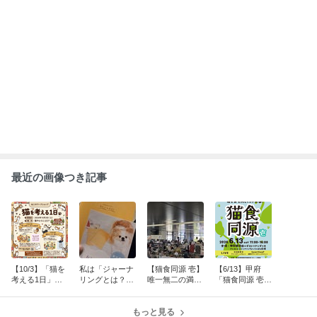
ABEMA
飯田圭織「誰だか分からない」激変し
た44歳の近影