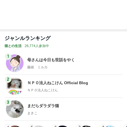
次世代掃除機がやってきた！！
Amebaトピックス
7時間前
希少で特別なお線香でのご供養
Amebaトピックス
1日前
迫力に圧倒された2年ぶりの花火