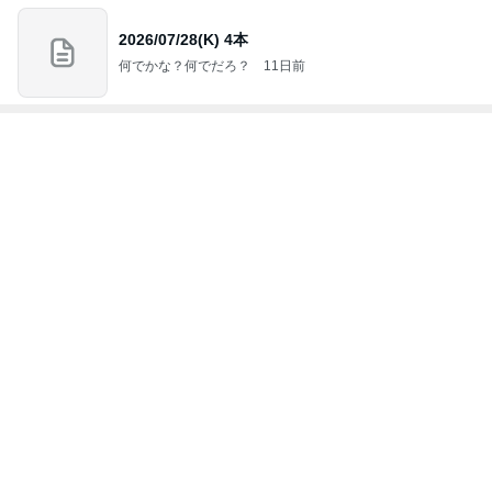
細川直美 ペンギンの可愛いドーナツ
Amebaトピックス
1日前
旦那が直すと言ったトイレの結末
Amebaトピックス
1日前
お金ではないと感謝している時間
Amebaトピックス
1日前