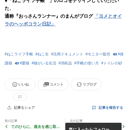
●「ねこライフ手帳™」のロゴをデザインしていただい
た、
通称『おっさんランナー』のまんがブログ
「ヨメとオイ
ラのヘッポコラン日記」
#
ねこライフ手帳
#
ねこ生
#
活用ドキュメント
#
モニター販売
#
保
護猫
#
愛猫
#
猫がいる生活
#
消耗品
#
手帳の使い方
#
トイレの砂
いいね
コメント
リブログ
17
記事を報告する
記事をシェア
前の記事
次の記事
てのひらに、過去を感じ取
手づくりもまたよし！（活用
気に入ったらフォロー