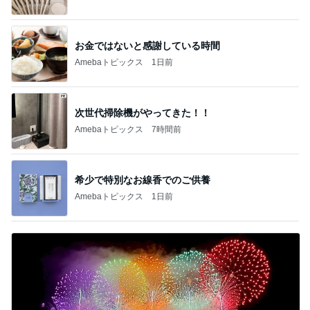
EBiDAN 39&Ki
高山善廣
こいたん
島倉りか
つばきファク
DS
トリー
新登場ランキング
すべて見る
1
2
3
4
5
BEYOOOOO
島倉りか
ゆうこりん
石 安伊
蒼井心音
NDS