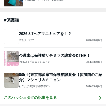
ジャンルランキング
猫との生活
26,774人参加中
1
母さんは今日も世話をやく
藤緒 ミルカ
2
ＮＰＯ法人ねこけん Official Blog
ＮＰＯ法人ねこけん
3
まだらダラダラ猫
まきこ
4
5
6
7
8
猫マンガ 米
社)アニマルエ
ファーブル家
うちの魔王さ
NPO法人 府中
子さん
イド 事務局＆
のブログ
ま。
猫の会（ちゅ
みんなの日記
ー猫）