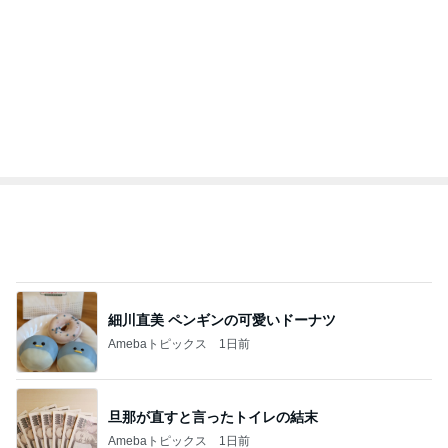
3
3
四十路シンパパの家族
毎日笑顔で過ごし
日記
モモ母さん
はやパパ
もっと見る
オフィシャルブロガーランキング
総合ランキング
すべて見る
1
2
3
市川團十郎白
小林麻央
だいたひかる
桃
クロ
猿
急上昇ランキング
すべて見る
1
2
3
4
5