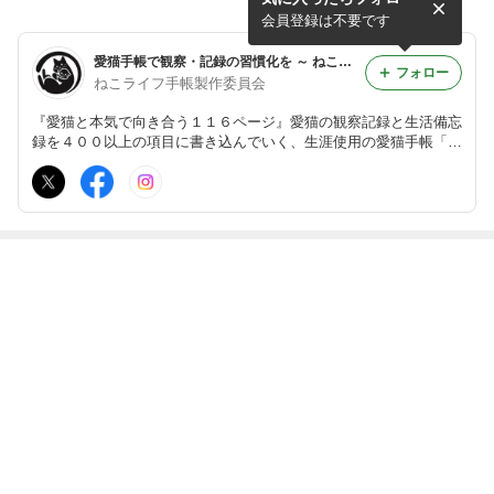
る。（フォローアップ「肉
ドキュメント 15：続・食事
球」）
の記録）
会員登録は不要です
愛猫手帳で観察・記録の習慣化を ～ ねこライフ手帳製作委員会のブログ
フォロー
ねこライフ手帳製作委員会
『愛猫と本気で向き合う１１６ページ』愛猫の観察記録と生活備忘
録を４００以上の項目に書き込んでいく、生涯使用の愛猫手帳「ね
こライフ手帳 ベーシック」ネット通販、動物愛護イベントにて発
売中です。
最近の画像つき記事
【10/3】「猫を
私は「ジャーナ
【猫食同源 壱】
【6/13】甲府
考える1日」開
リングとは？」
唯一無二の満足
「猫食同源 壱」
催！
の問いにこう答
感
に出展します
える
もっと見る