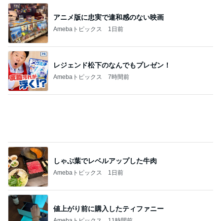
悲しすぎて立ち直れない。
クロオフィシャルブログPowered by Ameba
1日前
「痩せすぎ」小学生ギャルモデルに心配の声
Amebaトピックス
1日前
2026/07/28(K) 4本
何でかな？何でだろ？
11日前