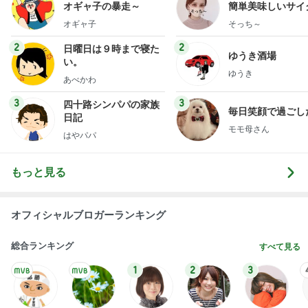
規約で遊べず人に貰ってもらったメダル
Amebaトピックス
1日前
2026/07/28(K) 4本
何でかな？何でだろ？
11日前
美奈代 探してた3coinsホルダー
Amebaトピックス
1日前
悲しすぎて立ち直れない。