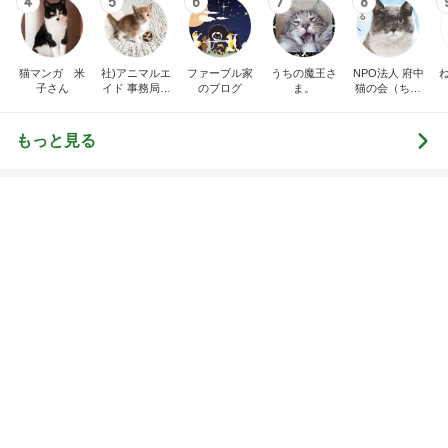
Amebaトピックス
1日前
記事を読む
トップブロガーランキング
子育て
料理
1
1
kosodatefulな毎日 ～
栄養士ママそっち
オギャ子の暴走～
簡単美味しいサイ
献立
オギャ子
そっち～
2
2
日曜日は９時まで寝た
ゆうき酒場
い。
ゆうき
あべかわ