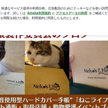
ばかりの高3娘
芸能人ブログ
人気ブログ
新規登録
ロ
データ） | 愛猫手帳で観察・記録の習慣化を ～ ねこライ