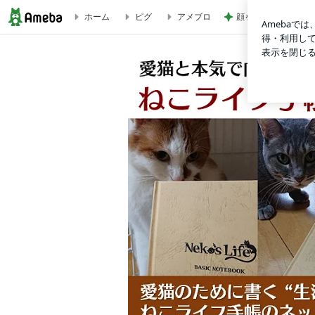
ホーム
ピグ
アメブロ
顔を合わせれば暴言
「またの名」は多ければ多いほど（活用ドキュメント ３：基本