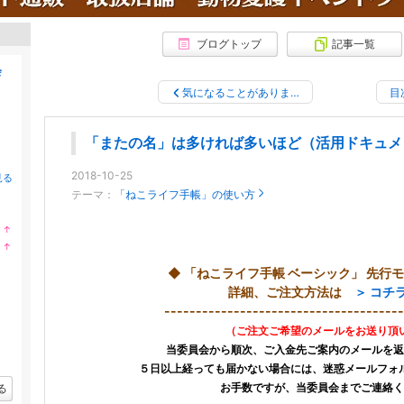
ブログトップ
記事一覧
会
気になることがありま…
目
「またの名」は多ければ多いほど（活用ドキュメ
2018-10-25
見る
テーマ：
「ねこライフ手帳」の使い方
↑
ラ
↑
ン
ラ
キ
ン
◆ 「ねこライフ手帳 ベーシック」 先行
ン
キ
グ
詳細、ご注文方法は
＞ コチラ
ン
上
グ
--------------------------------------
昇
上
（ご注文ご希望のメールをお送り頂
昇
当委員会から順次、ご入金先ご案内のメールを返
５日以上経っても届かない場合には、迷惑メールフォ
る
お手数ですが、当委員会までご連絡く