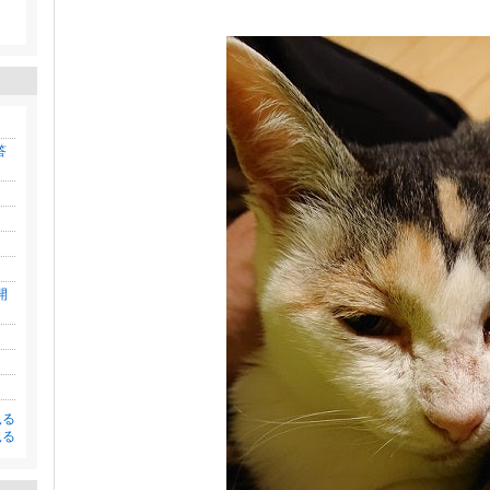
答
開
見る
見る