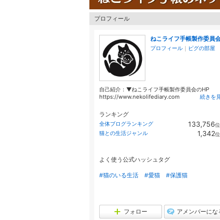
プロフィール
ねこライフ手帳製作委員
プロフィール
｜
ピグの部屋
自己紹介：▼ねこライフ手帳製作委員会のHP
https://www.nekolifediary.com
続きを
ランキング
133,756
全体ブログランキング
位
1,342
猫との生活ジャンル
位
よく使う公式ハッシュタグ
#猫のいる生活
#愛猫
#保護猫
フォロー
アメンバーにな