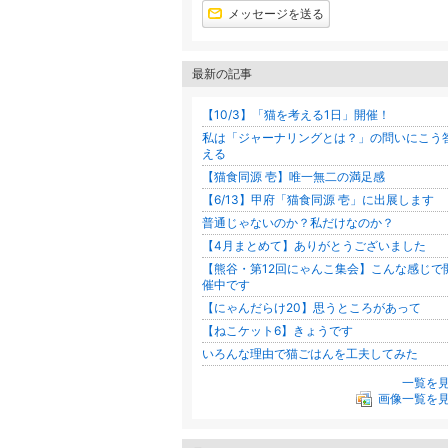
メッセージを送る
最新の記事
【10/3】「猫を考える1日」開催！
私は「ジャーナリングとは？」の問いにこう
える
【猫食同源 壱】唯一無二の満足感
【6/13】甲府「猫食同源 壱」に出展します
普通じゃないのか？私だけなのか？
【4月まとめて】ありがとうございました
【熊谷・第12回にゃんこ集会】こんな感じで
催中です
【にゃんだらけ20】思うところがあって
【ねこケット6】きょうです
いろんな理由で猫ごはんを工夫してみた
一覧を
画像一覧を