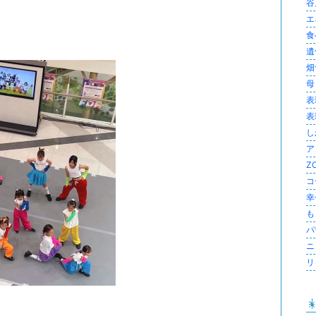
谷
エ
食べ
遺
畑
母 
表
表
し
ア
Z
コ
幸
も
パ
ニ
リ