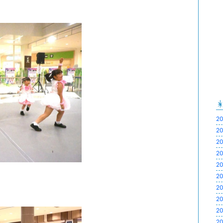
20
20
20
20
20
20
20
20
20
20