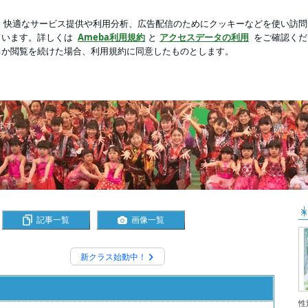
セットする努力
芸能人ブログ
人気ブログ
新規登録
気に！
ます。
記事一覧
画像一覧
新クラス始動中！
性