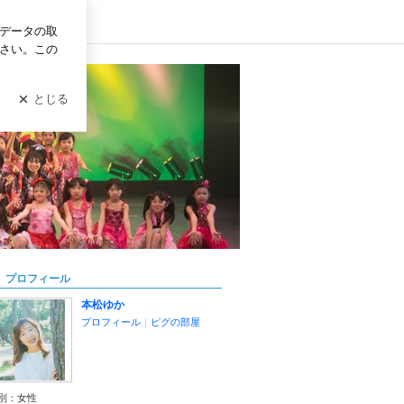
ログイン
プロフィール
本松ゆか
プロフィール
｜
ピグの部屋
別：
女性