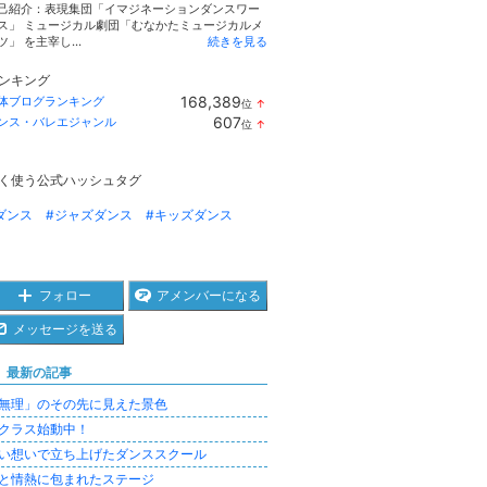
己紹介：表現集団「イマジネーションダンスワー
ス」 ミュージカル劇団「むなかたミュージカルメ
ツ」 を主宰し...
続きを見る
ンキング
168,389
体ブログランキング
位
↑
ラ
607
ンス・バレエジャンル
位
↑
ン
ラ
キ
ン
ン
キ
グ
く使う公式ハッシュタグ
ン
上
グ
昇
上
ダンス
#ジャズダンス
#キッズダンス
昇
フォロー
アメンバーになる
メッセージを送る
最新の記事
無理」のその先に見えた景色
クラス始動中！
い想いで立ち上げたダンススクール
と情熱に包まれたステージ