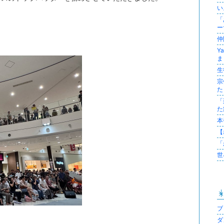
い
「
ー
仲
Y
ま
生
宗
た
「
た
本
【
「
世
ブロ
ダ