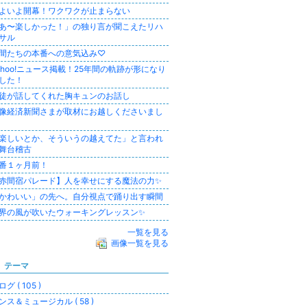
よいよ開幕！ワクワクが止まらない
あ〜楽しかった！」の独り言が聞こえたリハ
サル
間たちの本番への意気込み♡
ahoo!ニュース掲載！25年間の軌跡が形になり
した！
徒が話してくれた胸キュンのお話し
像経済新聞さまが取材にお越しくださいまし
楽しいとか、そういうの越えてた」と言われ
舞台稽古
番１ヶ月前！
赤間宿パレード】人を幸せにする魔法の力✨
かわいい」の先へ。自分視点で踊り出す瞬間
界の風が吹いたウォーキングレッスン✨
一覧を見る
画像一覧を見る
テーマ
グ ( 105 )
ンス＆ミュージカル ( 58 )