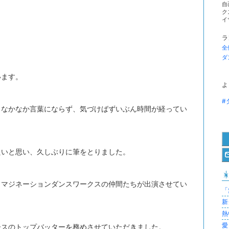
自
ク
イ
ラ
全
ダ
います。
よ
#
、なかなか言葉にならず、気づけばずいぶん時間が経ってい
たいと思い、久しぶりに筆をとりました。
イマジネーションダンスワークスの仲間たちが出演させてい
「
新
熱
愛
ースのトップバッターを務めさせていただきました。