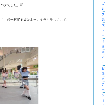
ガ
バクでした。🤣
好
フ
じて、精一杯踊る姿は本当にキラキラしていて、
気づ
大
キ
テ
ミ
健康
本
イ
イ
お
体
キ
チ
ホ
父 
オ