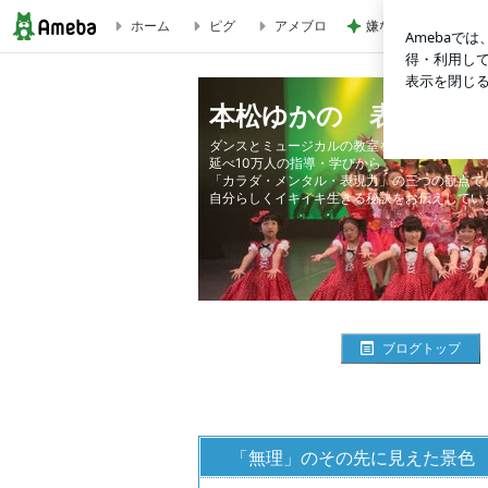
ホーム
ピグ
アメブロ
嫌な気持ちを夜にリ
「無理」のその先に見えた景色 | 本松ゆかの 表現で元気に！
本松ゆかの 表現で元
ダンスとミュージカルの教室を主宰して24年。
延べ10万人の指導・学びから
「カラダ・メンタル・表現力」の三つの観点で
自分らしくイキイキ生きる秘訣をお伝えしてい
ブログトップ
「無理」のその先に見えた景色