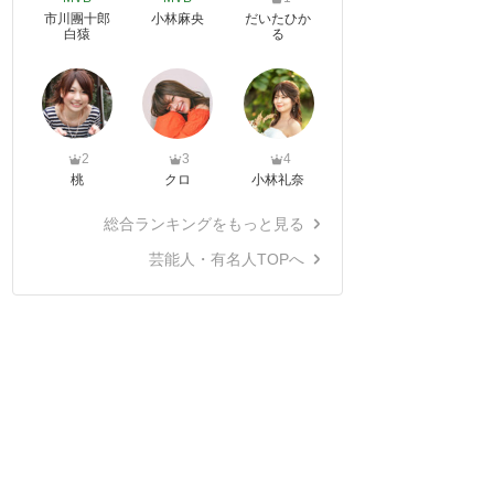
市川團十郎
小林麻央
だいたひか
白猿
る
2
3
4
桃
クロ
小林礼奈
総合ランキングをもっと見る
芸能人・有名人TOPへ