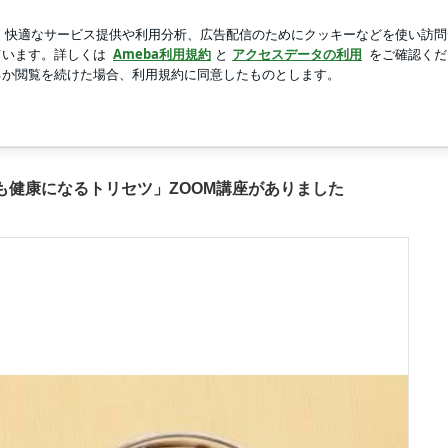
リーミーな泡
新規登録
ロ
芸能人ブログ
人気ブログ
」ZOOM講座がありましたの画像 3枚中1枚目
a inner flow yoga
も健康になるトリセツ」ZOOM講座がありました