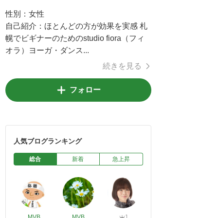
性別：
女性
自己紹介：
ほとんどの方が効果を実感 札
幌でビギナーのためのstudio fiora（フィ
オラ）ヨーガ・ダンス...
続きを見る
フォロー
人気ブログランキング
総合
新着
急上昇
MVB
MVB
1