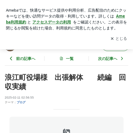
浪江町役場様 出張解体 続編 回収実績 | wakuwaku-ippo
のブログ
アプリをダウンロードして
ブログの更新通知
を受け取りまし
開く
ょう。
wakuwaku-ippoのブログ
フォロー
前の記事へ
一覧
次の記事へ
浪江町役場様 出張解体 続編 回
収実績
2025-02-11 02:56:55
テーマ：
ブログ