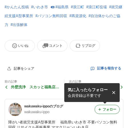
#
かんたん投稿
#
いわき市
#
福島県
#
浪江町
#
浪江町役場
#
就労継
続支援A型事業所
#
パソコン無料回収
#
再資源化
#
自治体からのご協
力
#
出張解体
いいね
コメント
リブログ
記事を報告する
記事をシェア
前の記事
次の記事
外壁洗浄 スカッと福島店
浪江町役場様 ３日間 出張
気に入ったらフォロー
始まりました！！
解体 ２７０台回収
会員登録は不要です
wakuwaku-ippoのブログ
フォロー
wakuwaku-ippo
障がい者就労支援A型事業所 福島県いわき市 不要パソコン無料
回収 リサイクル基板事業 ママクリーンいわき店