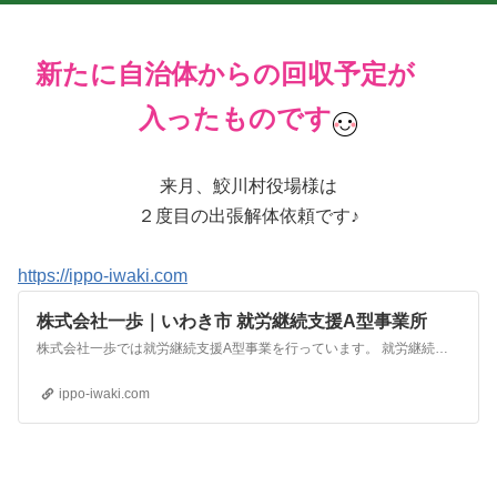
新たに自治体からの回収予定が
入ったものです
来月、鮫川村役場様は
２度目の出張解体依頼です♪
https://ippo-iwaki.com
株式会社一歩｜いわき市 就労継続支援A型事業所
株式会社一歩では就労継続支援A型事業を行っています。 就労継続支援A型事業は、一般企業への就労が困難な方が、施設内外のお仕事を通じて徐々にステップアップしながら就労し、一般就労を目指していく福祉サービス事業です。将来的に自立した生活を送りたい、お仕事を継続していきたいなど、利用者の皆様のお気持ちを支援します。
ippo-iwaki.com