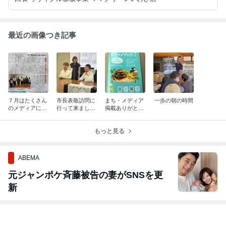
最近の画像つき記事
７月はたくさん
市長表敬訪問に
まち・メディア
一歩の朝の時間
のメディアに紹
行って来ました
掲載ありがとう
介されました！
♪
ございます！
もっと見る
ABEMA
元ジャンポケ斉藤被告の妻がSNSを更
新