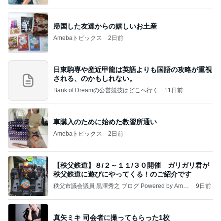
帰国した友達からの嬉しいお土産
Amebaトピックス
2日前
日東駒専や産近甲龍は英語よりも国語の攻略が重視
される、のかもしれない。
Bank of Dreamの公営競技はどこへ行く
11日前
車購入のために始めた教習所通い
Amebaトピックス
2日前
【秩父鉄道】８/２～１１/３０開催 ガリガリ君が
秩父鉄道に遊びにやってくる！のご紹介です
秩父市議会議員 黒澤秀之 ブログ Powered by Ameb
9日前
a
真矢ミキ 司会者に撮ってもらった1枚