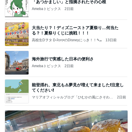
「あつかましい」と指摘されたその心根
Amebaトピックス
2日前
大当たり？！ディズニーストア夏祭り…何当た
る？！夏祭りくじに挑戦！！！
高校生Dヲタ Ꭰ-ᎮꭵꭹꭴのDisneyにっき！！✎ܚ
13日前
海外旅行で実感した日本の便利さ
Amebaトピックス
2日前
能登揺れ、東北も⚠️夢見が増えて来ました❗️注意し
てください❗️
マリアオフィシャルブログ「ひむかの風にさそわれ
2日前
て」Powered by Ameba