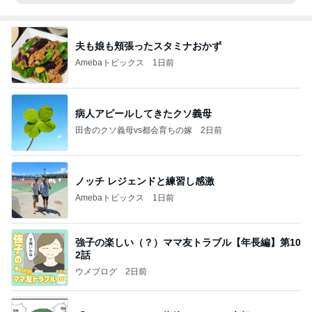
夫も娘も頬張ったスタミナおかず
Amebaトピックス
1日前
病人アピールしてきたクソ義母
田舎のクソ義母vs都会育ちの嫁
2日前
ノッチ レジェンドと練習し感激
Amebaトピックス
1日前
強子の楽しい（？）ママ友トラブル【年長編】第10
2話
ウメブログ
2日前