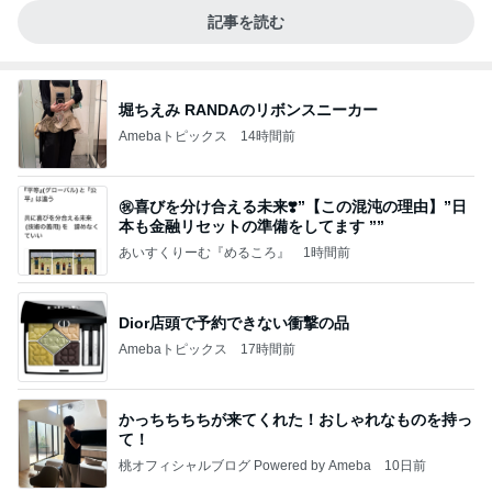
記事を読む
堀ちえみ RANDAのリボンスニーカー
Amebaトピックス
14時間前
㊗️喜びを分け合える未来❣️”【この混沌の理由】”⽇
本も⾦融リセットの準備をしてます ””
あいすくりーむ『めるころ』
1時間前
Dior店頭で予約できない衝撃の品
Amebaトピックス
17時間前
かっちちちちが来てくれた！おしゃれなものを持っ
て！
桃オフィシャルブログ Powered by Ameba
10日前