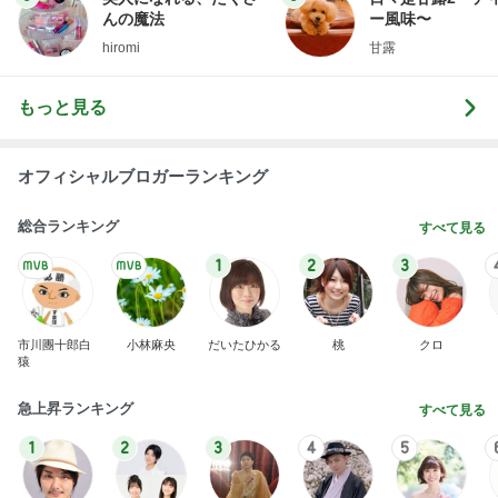
んの魔法
ー風味〜
hiromi
甘露
もっと見る
オフィシャルブロガーランキング
総合ランキング
すべて見る
1
2
3
市川團十郎白
小林麻央
だいたひかる
桃
クロ
猿
急上昇ランキング
すべて見る
1
2
3
4
5