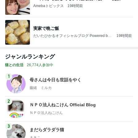
Amebaトピックス
19時間前
実家で晩ご飯
だいたひかるオフィシャルブログ Powered by
19時間前
Ameba
ジャンルランキング
猫との生活
26,774人参加中
1
母さんは今日も世話をやく
藤緒 ミルカ
2
ＮＰＯ法人ねこけん Official Blog
ＮＰＯ法人ねこけん
3
まだらダラダラ猫
まきこ