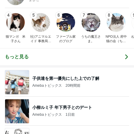
4
5
6
7
8
猫マンガ 米
社)アニマルエ
ファーブル家
うちの魔王さ
NPO法人 府中
子さん
イド 事務局＆
のブログ
ま。
猫の会（ちゅ
みんなの日記
ー猫）
もっと見る
子供達を第一優先にした上での了解
Amebaトピックス
20時間前
小柳ルミ子 年下男子とのデート
Amebaトピックス
1日前