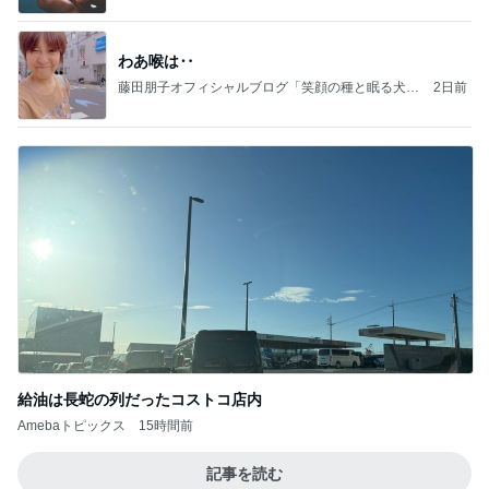
わあ喉は‥
藤田朋子オフィシャルブログ「笑顔の種と眠る犬」
2日前
Powered by Ameba
給油は長蛇の列だったコストコ店内
Amebaトピックス
15時間前
記事を読む