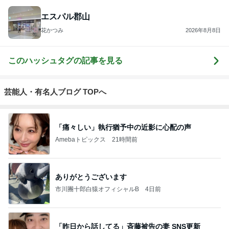
エスパル郡山
花かつみ
2026年8月8日
このハッシュタグの記事を見る
芸能人・有名人ブログ TOPへ
「痛々しい」執行猶予中の近影に心配の声
Amebaトピックス
21時間前
ありがとうございます
市川團十郎白猿オフィシャルB
4日前
「昨日から話してる」斉藤被告の妻 SNS更新