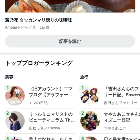
若乃花 タッカンマリ残りの味噌味
Amebaトピックス
1日前
記事を読む
トップブロガーランキング
美容
旅行
1
1
（旧アカウント）エマ
「吉田さんちのフ
ブログ【アラフォー会
リー日記」Powere
社売却セカンドライ
y Ameba 吉田さ
エマの日記
吉田さんファミリー
フ】
ミリーオフィシャ
ログ
2
2
リトルミニマリストの
☆やまあこ☆さん
ビューティコラム The
ィズニー日記
little minimalist's bea
あねっさ／anessa
☆やまあこ☆
uty colum
3
3
美人になれる、たくさ
日々是甘露2〜デ