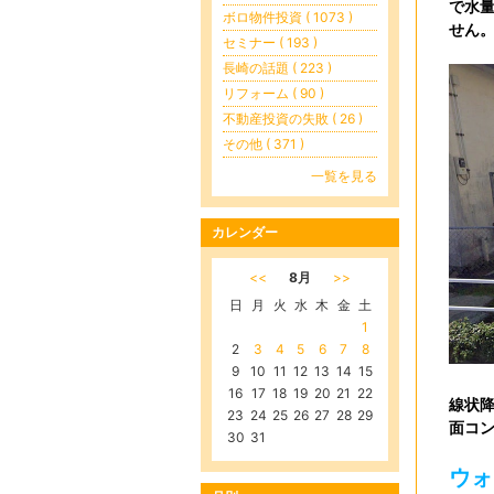
で水
ボロ物件投資 ( 1073 )
せん
セミナー ( 193 )
長崎の話題 ( 223 )
リフォーム ( 90 )
不動産投資の失敗 ( 26 )
その他 ( 371 )
一覧を見る
カレンダー
<<
8月
>>
日
月
火
水
木
金
土
1
2
3
4
5
6
7
8
9
10
11
12
13
14
15
16
17
18
19
20
21
22
線状
23
24
25
26
27
28
29
面コ
30
31
ウォ