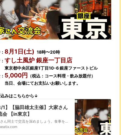
8月1日(土)
時：
18時〜20時
すし土風炉 銀座一丁目店
所：
都中央区銀座1丁目10-6 銀座ファーストビル
5,000円
費：
（税込：コース料理・飲み放題付）
、会場にてお支払いお願いします。
し込みはこちらから↓
8/1】【脇田雄太主催】大家さん
流会 【in東京】
大家さん同士で交流を深めましょう。食事をしながら、お酒も飲みながら(ノンアルコールも大歓迎です)気軽にお話できる場の提供を目指して頑張ります。参加者さんの地域は限定しておりませんの... powered by Peatix : More than a ticket.
peatix.com