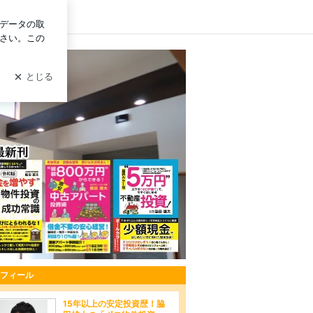
ログイン
的に稼ぐ！【脇田雄太】のブログ
フィール
15年以上の安定投資歴！脇