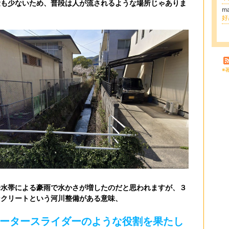
量も少ないため、普段は人が流されるような場所じゃありま
m
。
好
※
降水帯による豪雨で水かさが増したのだと思われますが、３
ンクリートという河川整備がある意味、
ータースライダーのような役割を果たし