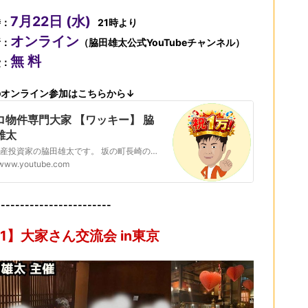
7月22日 (水)
時：
21時より
オンライン
所：
（
脇田雄太公式YouTubeチャンネル
）
無 料
費：
のオンライン参加はこちらから↓
ロ物件専門大家 【ワッキー】 脇
雄太
不動産投資家の脇田雄太です。 坂の町長崎の「階段立地」の物件に投資をし大家業を行っています。 長崎ならではの事や、長崎の不動産投資事情等、情報を発信していきます！
www.youtube.com
------------------------
/1】大家さん交流会 in東京