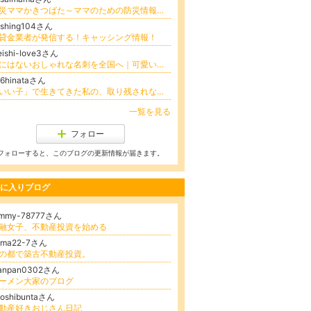
防災ママかきつばた～ママのための防災情報発信～
ashing104さん
貸金業者が発信する！キャッシング情報！
ishi-love3さん
他にはないおしゃれな名刺を全国へ｜可愛い・かっこいいデザイン名刺専門店
06hinataさん
「いい子」で生きてきた私の、取り残されない人生｜ひなた
一覧を見る
フォロー
フォローすると、このブログの更新情報が届きます。
に入りブログ
ommy-78777さん
融女子、不動産投資を始める
oma22-7さん
の都で築古不動産投資。
anpan0302さん
ーメン大家のブログ
ooshibuntaさん
動産好きおじさん日記