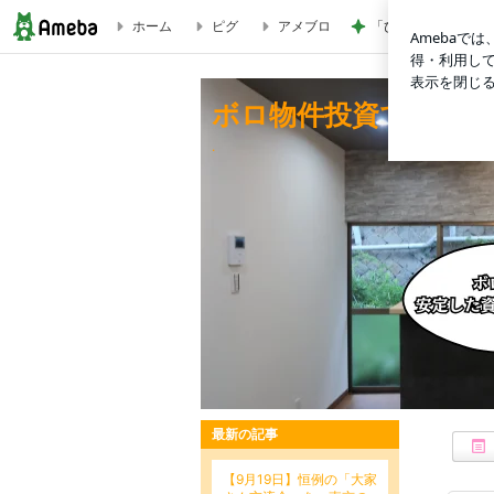
ホーム
ピグ
アメブロ
「ひま」と叫ぶ拗ら
増水した川に1.2キロも流された男子児童が無事だったのは、
ボロ物件投資で安定的
.
最新の記事
【9月19日】恒例の「大家