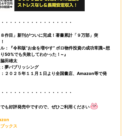
・・・・・・・・・・・・・・・・・・
１８作目」新刊がついに完成！著書累計「９万部」突
！！
ル：『令和版“お金を増やす” ボロ物件投資の成功常識~想
り50%でも失敗してわかった！~』
：脇田雄太
社：夢パブリッシング
：２０２５年１１月１日より全国書店、Amazon等で発
・・・・・・・・・・・・・・・・・・
トでも好評発売中ですので、ぜひご利用ください
azon
天ブックス