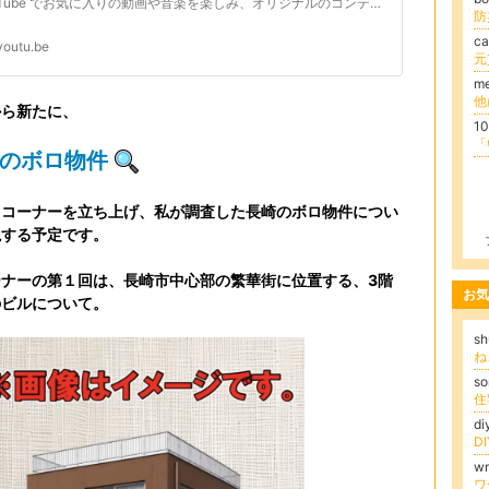
YouTube でお気に入りの動画や音楽を楽しみ、オリジナルのコンテンツをアップロードして友だちや家族、世界中の人たちと共有しましょう。
c
youtu.be
元
me
から新たに、
1
のボロ物件
うコーナーを立ち上げ、私が調査した長崎のボロ物件につい
説する予定です。
ーナーの第１回は、長崎市中心部の繁華街に位置する、3階
お気
のビルについて。
s
ね
s
d
D
w
ワ