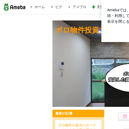
ホーム
ピグ
アメブロ
天気が良い日に寝室
【YouTube動画】脇田が買わなかった理由とは？新コーナー
ボロ物件投資で安定的
.
最新の記事
ボロ物件が放火のターゲ