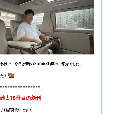
わけで、今日は新作YouTube動画のご紹介でした。
また！
================
雄太18冊目の新刊
いま好評発売中です！