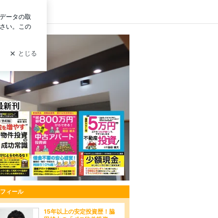
イン
ぐ！【脇田雄太】のブログ
フィール
15年以上の安定投資歴！脇