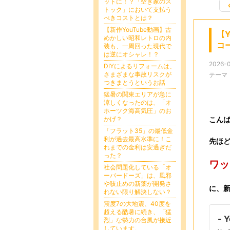
ットに！？「空き家のス
トック」において支払う
べきコストとは？
【新作YouTube動画】古
【
めかしい昭和レトロの内
コ
装も、一周回った現代で
は逆にオシャレ！？
2026-0
DIYによるリフォームは、
さまざまな事故リスクが
テーマ
つきまとうというお話
猛暑の関東エリアが急に
涼しくなったのは、「オ
ホーツク海高気圧」のお
かげ？
こん
「フラット35」の最低金
利が過去最高水準に！こ
先ほど
れまでの金利は安過ぎだ
った？
ワ
社会問題化している「オ
ーバードーズ」は、風邪
や咳止めの新薬が開発さ
に、
れない限り解決しない？
震度7の大地震、40度を
超える酷暑に続き、「猛
- 
烈」な勢力の台風が接近
しています。