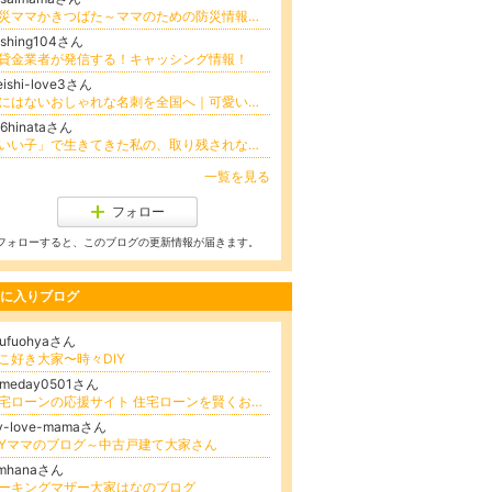
防災ママかきつばた～ママのための防災情報発信～
ashing104さん
貸金業者が発信する！キャッシング情報！
ishi-love3さん
他にはないおしゃれな名刺を全国へ｜可愛い・かっこいいデザイン名刺専門店
06hinataさん
「いい子」で生きてきた私の、取り残されない人生｜ひなた
一覧を見る
フォロー
フォローすると、このブログの更新情報が届きます。
に入りブログ
hufuohyaさん
こ好き大家〜時々DIY
omeday0501さん
住宅ローンの応援サイト 住宅ローンを賢くおトクに借りましょう‼️ メガバンク元銀行員による住宅ローンの強化書
iy-love-mamaさん
IYママのブログ～中古戸建て大家さん
mhanaさん
ーキングマザー大家はなのブログ