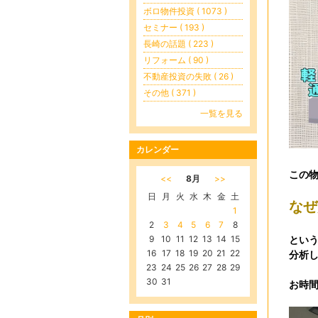
ボロ物件投資 ( 1073 )
セミナー ( 193 )
長崎の話題 ( 223 )
リフォーム ( 90 )
不動産投資の失敗 ( 26 )
その他 ( 371 )
一覧を見る
カレンダー
この
<<
8月
>>
日
月
火
水
木
金
土
なぜ
1
2
3
4
5
6
7
8
9
10
11
12
13
14
15
とい
16
17
18
19
20
21
22
分析
23
24
25
26
27
28
29
30
31
お時