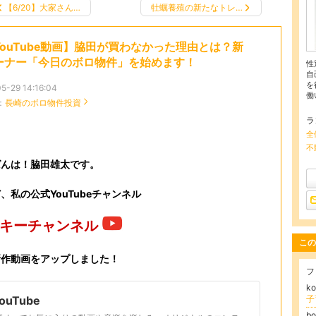
【6/20】大家さん…
牡蠣養殖の新たなトレ…
YouTube動画】脇田が買わなかった理由とは？新
ーナー「今日のボロ物件」を始めます！
性
自
を
5-29 14:16:04
働
：
長崎のボロ物件投資
ラ
全
不
ばんは！脇田雄太です。
、私の公式YouTubeチャンネル
ッキーチャンネル
この
新作動画をアップしました！
フ
k
子
YouTube
b