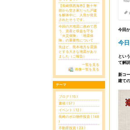
【長崎県西海市】数十年
前から空き家だった戸建
を解体中に、人骨が発見
されたそうです。
今回の大地震に改めて思
今回
う、資産と収益を守る
「火災保険」「地震保
険」の重要性について
今日
先ほど、熊本地方を震源
とする大きな地震があり
とい
ました（ご報告）
て解
一覧を見る
画像一覧を見る
新コ
建て
テーマ
ブログ ( 15 )
書籍 ( 57 )
イベント ( 12 )
長崎のボロ物件投資 ( 148
)
不動産投資 ( 23 )