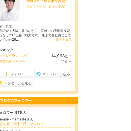
田雄太の「ボロ物件投資」
プロフィール
｜
ピグの部屋
別：
男性
己紹介：大阪に住みながら、長崎での不動産投資
行なっている脇田雄太です。 東京で会社員として
いていた29...
続きを見る
ンキング
14,968
体ブログランキング
位
↑
ラ
11
動産投資ジャンル
位
↑
ン
ラ
キ
ン
ン
キ
フォロー
アメンバーになる
グ
ン
上
グ
メッセージを送る
昇
上
昇
ブログのフォロワー
ォロワー:
975
人
onomi--mamalifeさん
育て真っ最中3児ママブログ
osaimamaさん