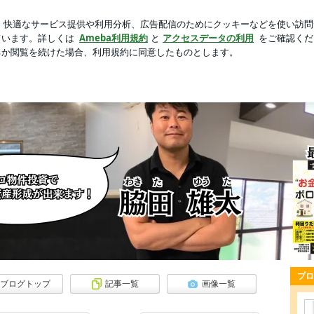
の大物洗濯
芸能人ブログ
人気ブログ
新規登録
ログ
「今日のボロ物件」を始めます！ | ボロ物件投資で安定的に稼
に稼ぐ！【脇田雄太】のブログ
プロ
ブログトップ
記事一覧
画像一覧