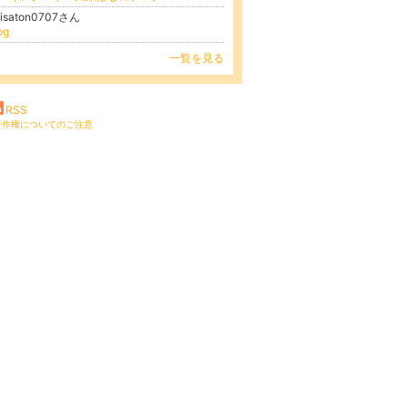
hisaton0707さん
og
一覧を見る
RSS
著作権についてのご注意