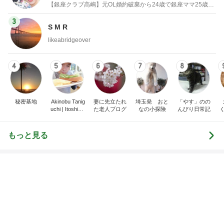
”準備は良いですかね 23日にアップした記事もっ
かい流しておきますね
咲良オフィシャルブログ「悲しみから一抜け」Pow
2日前
ered by Ameba
リハで泣き目が腫れた発表会当日
Amebaトピックス
1日前
外国人の生活保護受給は憲法違反・・中国人の生活
保護不正受給で貯蓄４０００万円、本国にマンショ
ンを
日本人よ、いつまで寝てる、起きろ。
1日前
50円高いワンランク上の朝御飯
Amebaトピックス
2日前
インターン面接4
四コマ戦士 パパ戦記
3日前