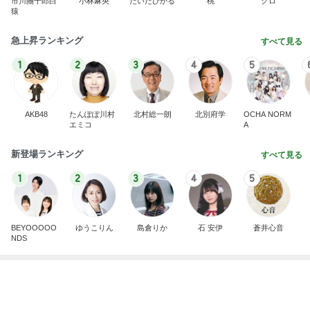
Coordinate by WEAR
高橋愛オフィシャルブログ「I am Ai」Powered by
2日前
Ameba
ご飯の進むメインになる作り置き
Amebaトピックス
13時間前
円香ちゃんとおでかけ 小野田華凜
ロージークロニクルオフィシャルブログ Powered
1日前
by Ameba