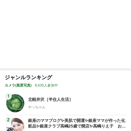
1
2
3
4
5
BEYOOOOO
ゆうこりん
島倉りか
石 安伊
蒼井心音
NDS
義母から届いたフォーチュンクッキー
Amebaトピックス
1日前
リアエク通し稽古 ♬
えまおゆうオフィシャルブログ Powered by Ameb
2日前
a
リピ買いしたお気に入りの眉マスカラ
Amebaトピックス
1日前