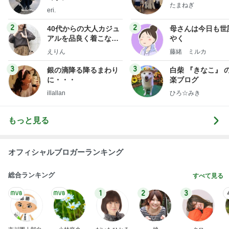
Amebaトピックス
1日前
So many Pooh bears rained down on the ice
フィギュアスケート応援（くまはともだち）
2日前
小原正子 長女の歌う涙そうそう
Amebaトピックス
17時間前
NPO
日本人
8日前
お知り合いから頂いた極上の牛タン
Amebaトピックス
1日前