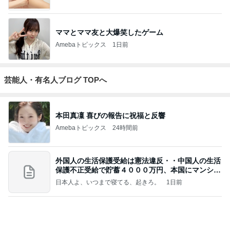
Landscape Ph
otographer
もっと見る
トップブロガーランキング
ファッション
ペット
1
1
妻です。ママです。女
しろとくろしろ
です。
たまねぎ
eri.
2
2
40代からの大人カジュ
母さんは今日も世
アルを品良く着こなす
やく
ファッションブログ
えりん
藤緒 ミルカ
3
3
銀の滴降る降るまわり
白柴 『きなこ』 
に・・・
楽ブログ
illallan
ひろ☆みき