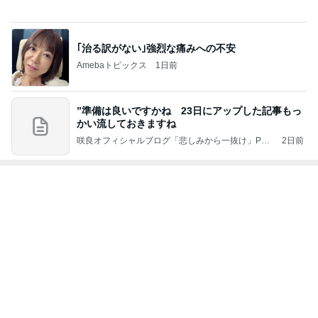
もっと見る
オフィシャルブロガーランキング
総合ランキング
すべて見る
1
2
3
市川團十郎白
小林麻央
だいたひかる
桃
クロ
猿
急上昇ランキング
すべて見る
1
2
3
4
5
AKB48
たんぽぽ川村
北村総一朗
北別府学
OCHA NORM
エミコ
A
新登場ランキング
すべて見る