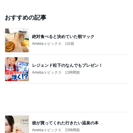
ered by Ameba
ジャンルランキング
カメラ(風景写真)
9,435人参加中
1
北軽井沢［半住人生活］
やっちゃん
2
銀座のママブログ✨美肌で開運✨銀座ママが作った化
粧品✨銀座クラブ高嶋25歳で開店✨高嶋りえ子 お着
物でエルメス バーキン コーデ
【銀座クラブ高嶋】元OL婚約破棄から24歳で銀座ママ25歳でオーナーママ銀座 美肌で開運♡パワースポット巡り高嶋りえ子ブログ
3
S M R
likeabridgeover
4
5
6
7
8
秘密基地
Akinobu Tanig
妻に先立たれ
埼玉発 おと
「やす」のの
uchi | Itoshima
た老人ブログ
なの小探険
んびり日常記