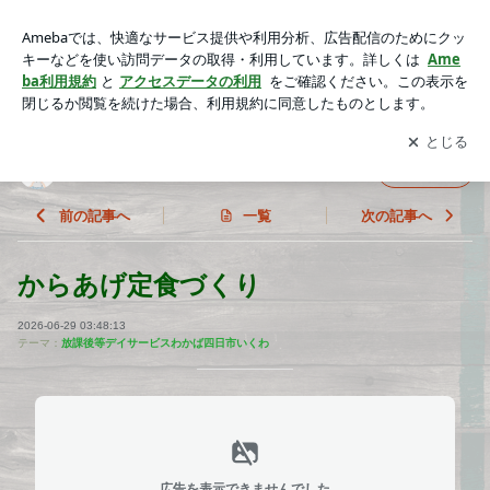
からあげ定食づくり | わかば四日市いくわ
アプリをダウンロードして
ブログの更新通知
を受け取りまし
開く
ょう。
わかば四日市いくわ
フォロー
前の記事へ
一覧
次の記事へ
からあげ定食づくり
2026-06-29 03:48:13
テーマ：
放課後等デイサービスわかば四日市いくわ
広告を表示できませんでした