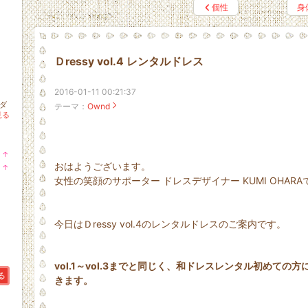
個性
身
Ｄressy vol.4 レンタルドレス
2016-01-11 00:21:37
ダ
テーマ：
Ownd
見る
↑
ラ
おはようございます。
↑
ン
ラ
女性の笑顔のサポーター ドレスデザイナー KUMI OHARA
キ
ン
ン
キ
グ
ン
上
グ
昇
上
今日はＤressy vol.4のレンタルドレスのご案内です。
昇
vol.1～vol.3までと同じく、和ドレスレンタル初めての方
る
きます。