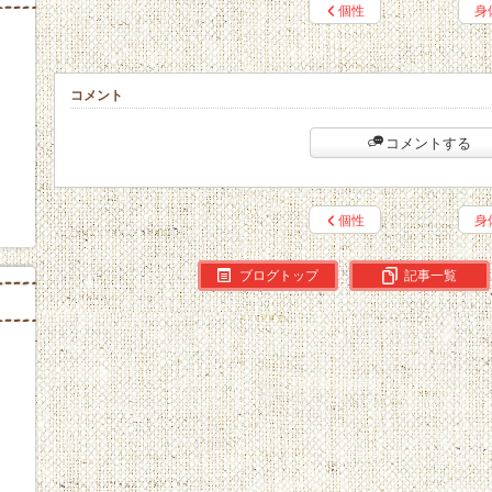
個性
身
コメント
コメントする
個性
身
ブログトップ
記事一覧