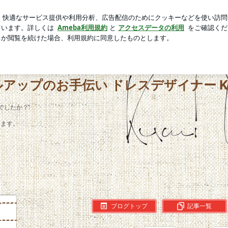
の沢山の購入品
芸能人ブログ
人気ブログ
新規登録
ロ
プのお手伝い ドレスデザイナー KUMI OHARA
アップのお手伝い ドレスデザイナー KUM
でしたか？
します。
ブログトップ
記事一覧