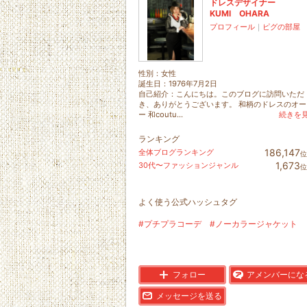
ドレスデザイナー
KUMI OHARA
プロフィール
｜
ピグの部屋
性別：
女性
誕生日：
1976年7月2日
自己紹介：こんにちは。このブログに訪問いただ
き、ありがとうございます。 和柄のドレスのオー
ー 和coutu...
続きを
ランキング
186,147
全体ブログランキング
位
1,673
30代〜ファッションジャンル
位
よく使う公式ハッシュタグ
#プチプラコーデ
#ノーカラージャケット
フォロー
アメンバーにな
メッセージを送る