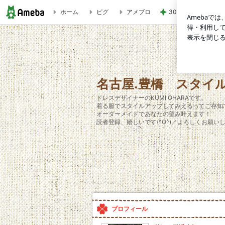
ホーム
ピグ
アメブロ
30代子なしの最近
Ｄressy vol.4 レンタルドレス | 名古屋.豊橋 スタイルアッ
名古屋.豊橋 スタイル
ドレスデザイナーのKUMI OHARAです。
着る服でスタイルアップしてみえるってご存知
オーダーメイドであなたの望み叶えます！
読者登録、嬉しいです(^O^)／よろしくお願い
プロフィール