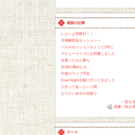
最新の記事
いよいよ明後日！！
月例練習会セッションへ
バズルセッションちょうど2年に
デビューライブにお邪魔しました
名乗ったもん勝ち
50肩の痛みにも
今後のライブ予定
Duet Nightを観に行ってきました
人生ってあっという間
なりたい自分の先取り
一覧を
画像一覧を
テーマ