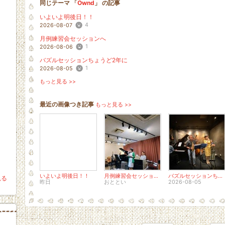
同じテーマ 「
Ownd
」 の記事
いよいよ明後日！！
4
2026-08-07
月例練習会セッションへ
1
2026-08-06
バズルセッションちょうど2年に
1
2026-08-05
もっと見る >>
最近の画像つき記事
もっと見る >>
いよいよ明後日！！
月例練習会セッションへ
バズルセッションちょうど2年に
見る
昨日
おととい
2026-08-05