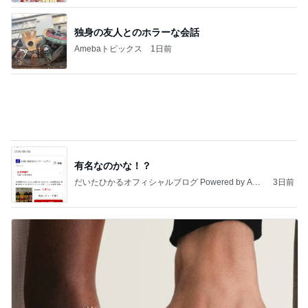
会えて本当に嬉しかった大好きな人
Amebaトピックス
1日前
東京都議会は酷いですね。支持しているのは小池都
知事だと想いますが、こんなのを許していいんです
か？
ht9299yzf祈りのブログ
4時間前
飲み過ぎて土産に持たされた物
Amebaトピックス
24時間前
地獄
日本人
2日前