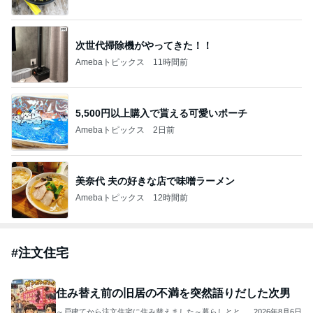
TOPTOY☆Cocoa Workshop
ディズニーファン Dのブログ
9日前
｢海のはじまり｣子役の現在に｢美人さん｣
Amebaトピックス
15時間前
開卡
くいしんぼうCAMのもっとおいしい台湾!!!!
3日前
ジャンルランキング
ヨーロッパからお届け
6,541人参加中