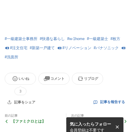
#
一級建築士事務所
#
快適な暮らし
#
w-1home
#
一級建築士
#
枚方
#
注文住宅
#
新築一戸建て
#
リノベーション
#
パナソニック
#
洗面所
いいね
コメント
リブログ
3
記事を報告する
記事をシェア
前の記事
次の記事
【ファミクロとは】
【ＧWはいかがお過ごしでし
気に入ったらフォロー
たか】
会員登録は不要です