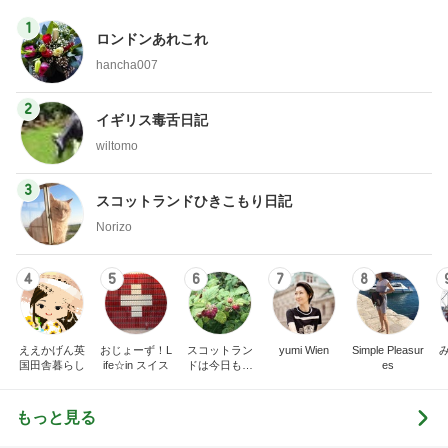
モト冬樹 妻が注文した豪華な食事
Amebaトピックス
13時間前
橋本じゅん 2軒連続で臨時休業
Amebaトピックス
1日前
記事を読む