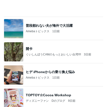
母の無茶なお願いに娘の珍回答
Amebaトピックス
1日前
敬三さんも言いよったのよか。そうか。それは茂美
のしてはならない禁じ手だったな。陣内が言いよる
のよ
nanasantojiroのブログ
3日前