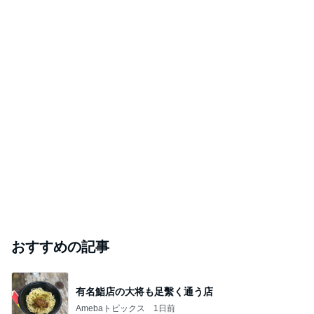
【間】の大切さ
元祖サロネーゼ マダム市川のほのぼのブログ
2026年8月6日
《コストコ》リピ確定！家族から好評だったおす
すめ新商品
めがねとかもめと北欧暮らし
2026年8月6日
このハッシュタグの記事を見る
芸能人・有名人ブログ TOPへ
辻希美の長女 ｢プロ顔負け｣のお菓子公開
Amebaトピックス
21時間前