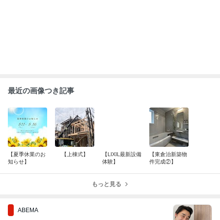
｢最後の日｣元ジャンポケ斉藤慎二被告
の妻がSNSを更新