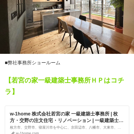
■弊社事務所ショールーム
【若宮の家一級建築士事務所ＨＰはコチ
ラ】
w-1home 株式会社若宮の家 一級建築士事務所 | 枚
方・交野の注文住宅・リノベーション | 一級建築士事
務所の「快住」プラン
枚方市、交野市、寝屋川市を中心に、京田辺市、八幡市、大東市、門真市などで注文住宅、分譲住宅、リノベーションを手掛ける株式会社若宮の家 一級建築士事務所です。土地の個性を活かしたオンリーワンの「快住」設計で、暮らしやすさとデザインを両立した住まいを提案。不動産売買もお任せください。
w-1home.com