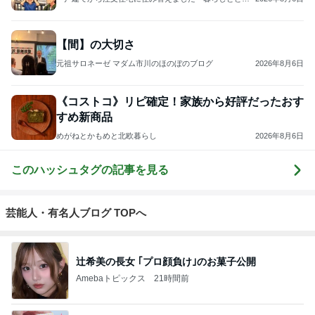
1
ロンドンあれこれ
hancha007
2
イギリス毒舌日記
wiltomo
3
スコットランドひきこもり日記
Norizo
4
5
6
7
8
ええかげん英
おじょーず！L
スコットラン
yumi Wien
Simple Pleasur
国田舎暮らし
ife☆in スイス
ドは今日も曇
es
り空
もっと見る