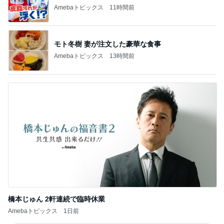
新登場ランキング
すべて見る
1
2
3
4
5
BEYOOOOO
ゆうこりん
島倉りか
石 安伊
蒼井心音
NDS