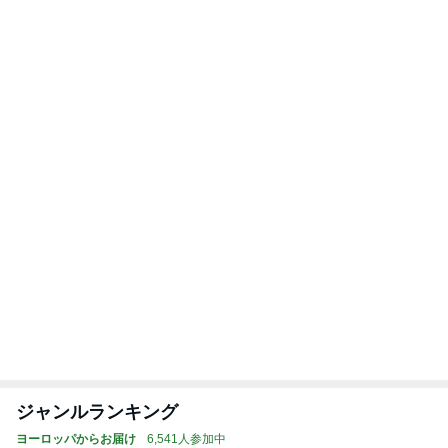
ママが受け取って来たミスドのドーナツ
Amebaトピックス
1日前
市川由紀乃 母とクラフトビール
Amebaトピックス
11時間前
ネイボール 最高の笑顔の2ショット
Amebaトピックス
2日前
レジェンド松下のなんでもプレゼン！
Amebaトピックス
11時間前