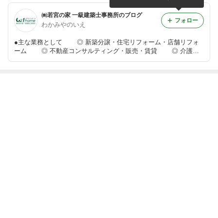
㈱若宮の家 一級建築士事務所のブログ
フォロー
わかみやのいえ
●主な業務として ◎ 新築分譲・住宅リフォーム・店舗リフォ
ーム ◎ 不動産コンサルティング・販売・賃貸 ◎ 介護保
険住宅改修・補助金の申請及び工事 ◎ 耐震診断改修・補助金
の申請及び工事 ◎ 各種補助金の申請
最近の画像つき記事
【夏季休業のお
【上棟式】
【LIXIL最新設備
【東倉治新築物
知らせ】
体験】
件完成②】
もっと見る
ABEMA