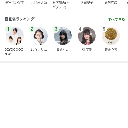
独身の友人とのホラーな会話
Amebaトピックス
1日前
有名なのかな！？
だいたひかるオフィシャルブログ Powered by Ame
3日前
ba