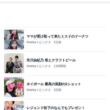
illallan
もっと見る
オフィシャルブロガーランキング
総合ランキング
すべて見る
1
2
3
市川團十郎白
小林麻央
だいたひかる
桃
クロ
猿
急上昇ランキング
すべて見る
1
2
3
4
5
デーモン閣下
片岡愛之助
林下清志(ビッ
沢田聖子
金沢克彦
グダディ)