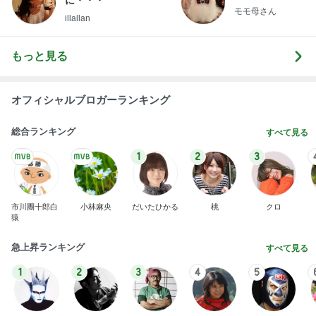
普段頼れない夫が海外で大活躍
Amebaトピックス
1日前
開卡
くいしんぼうCAMのもっとおいしい台湾!!!!
3日前
ヒデ iPhoneからの乗り換え悩み
Amebaトピックス
1日前
TOPTOY☆Cocoa Workshop
ディズニーファン Dのブログ
9日前