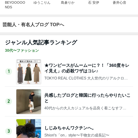
BEYOOOOO
ゆうこりん
島倉りか
石 安伊
蒼井心音
NDS
芸能人・有名人ブログ TOPへ
ジャンル人気記事ランキング
30代〜ファッション
★ワンピースがムームーに？！「360度キレ
イ見え」の必殺ワザはコレ♪
1
TOKYO REAL CLOTHES 大人世代のリアルクロー
ズ
共感したブログと韓国に行ったらやりたいこ
と
2
40代からの大人カジュアルを品良く着こなすファ
ッションブログ
しじみちゃんワクチンへ。
3
Shiori's「on」style〜干物女の成長記〜