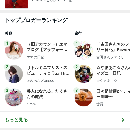
Amebaトピックス
2日前
トップブロガーランキング
美容
旅行
1
1
（旧アカウント）エマ
「吉田さんちのフ
ブログ【アラフォー会
リー日記」Powere
社売却セカンドライ
y Ameba 吉田さ
エマの日記
吉田さんファミリー
フ】
ミリーオフィシャ
ログ
2
2
リトルミニマリストの
☆やまあこ☆さん
ビューティコラム The
ィズニー日記
little minimalist's bea
あねっさ／anessa
☆やまあこ☆
uty colum
3
3
美人になれる、たくさ
日々是甘露2〜デ
んの魔法
ー風味〜
hiromi
甘露
もっと見る