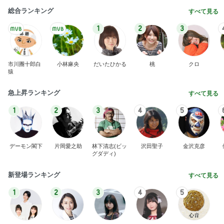
総合ランキング
すべて見る
1
2
3
市川團十郎白
小林麻央
だいたひかる
桃
クロ
猿
急上昇ランキング
すべて見る
1
2
3
4
5
デーモン閣下
片岡愛之助
林下清志(ビッ
沢田聖子
金沢克彦
グダディ)
新登場ランキング
すべて見る
1
2
3
4
5