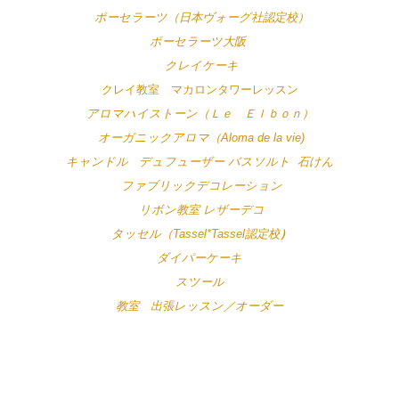
ポーセラーツ（日本ヴォーグ社認定校）
ポーセラーツ大阪
クレイケーキ
クレイ教室 マカロンタワーレッスン
アロマハイストーン（Ｌｅ Ｅｌｂｏｎ）
オーガニックアロマ（Aloma de la vie)
キャンドル デュフューザー バスソルト 石けん
ファブリックデコレーション
リボン教室 レザーデコ
タッセル（Tassel*Tassel認定校
）
ダイパーケーキ
スツール
教室 出張レッスン／オーダー