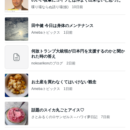
喋り場ならぬ語り場(仮)
10日前
田中健 今日は身体のメンテナンス
Amebaトピックス
1日前
何故トランプ大統領が日本円を支援するのかと聞か
れた時の答え
nokoarikonのブログ
2日前
お土産を買わなくてはいけない観念
Amebaトピックス
1日前
話題のスイカ丸ごとアイス♡
さとみるくのロサンゼルス⇔ハワイ夢日記
7日前