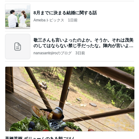
8月までに決まる結婚に関する話
Amebaトピックス
1日前
敬三さんも言いよったのよか。そうか。それは茂美
のしてはならない禁じ手だったな。陣内が言いよる
のよ
nanasantojiroのブログ
3日前
高橋英樹 ボリュームのある朝ごはん