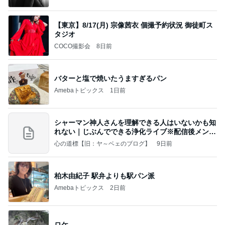
【東京】8/17(月) 宗像茜衣 個撮予約状況 御徒町ス
タジオ
COCO撮影会
8日前
バターと塩で焼いたうますぎるパン
Amebaトピックス
1日前
シャーマン神人さんを理解できる人はいないかも知
れない｜じぶんでできる浄化ライブ※配信後メンバ
ー限
心の道標【旧：ヤ～ベェのブログ】
9日前
柏木由紀子 駅弁よりも駅パン派
Amebaトピックス
2日前
ロケ