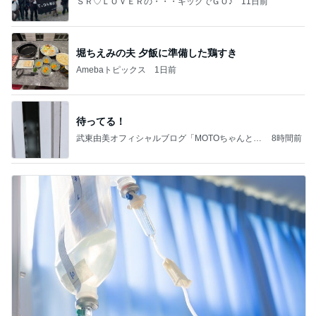
ＳＲ♡ＬＯＶＥＲの・・・キックでＧＯ♪
11日前
堀ちえみの夫 夕飯に準備した鶏すき
Amebaトピックス
1日前
待ってる！
武東由美オフィシャルブログ「MOTOちゃんとの
8時間前
はっぴぃな毎日」Powered by Ameba