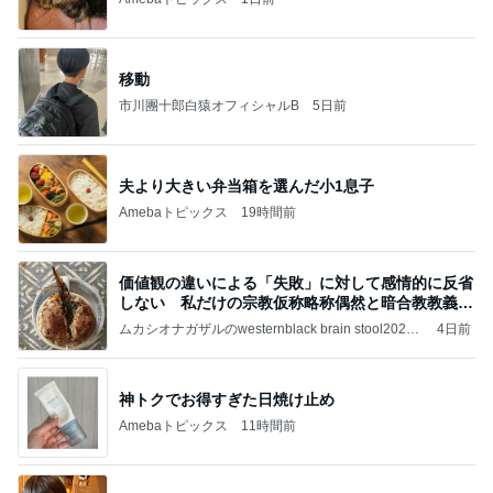
移動
市川團十郎白猿オフィシャルB
5日前
夫より大きい弁当箱を選んだ小1息子
Amebaトピックス
19時間前
価値観の違いによる「失敗」に対して感情的に反省
しない 私だけの宗教仮称略称偶然と暗合教教義候
補
ムカシオナガザルのwesternblack brain stool2024
4日前
年（令和6）11月25日以来減酒断煙再開ムカシオナ
ガザル
神トクでお得すぎた日焼け止め
Amebaトピックス
11時間前