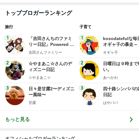
トップブロガーランキング
旅行
子育て
1
1
「吉田さんちのファミ
kosodatefulな毎
リー日記」Powered b
オギャ子の暴走～
y Ameba 吉田さんファ
吉田さんファミリー
オギャ子
ミリーオフィシャルブ
ログ
2
2
☆やまあこ☆さんのデ
日曜日は９時まで
ィズニー日記
い。
☆やまあこ☆
あべかわ
3
3
日々是甘露2〜ディズニ
四十路シンパパの
ー風味〜
日記
甘露
はやパパ
もっと見る
オフィシャルブロガーランキング