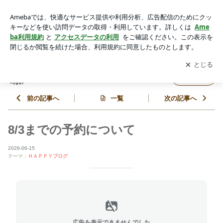
8/3までの予約について | 代官山 ヘアサロン VoguA
アプリをダウンロードして
ブログの更新通知
を受け取りまし
開く
ょう。
代官山 ヘアサロン VoguA
フォロー
前の記事へ
一覧
次の記事へ
8/3までの予約について
2026-06-15
テーマ：
ＨＡＰＰＹブログ
広告を表示できませんでした