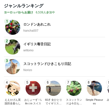
ジャンルランキング
ヨーロッパからお届け
6,539人参加中
1
ロンドンあれこれ
hancha007
2
イギリス毒舌日記
wiltomo
3
スコットランドひきこもり日記
Norizo
4
5
6
7
8
ええかげん英
おじょーず！L
60才 女ひとり
スコットラン
Simple Pleasur
国田舎暮らし
ife☆in スイス
でイギリスに
ドは今日も曇
es
移住
り空