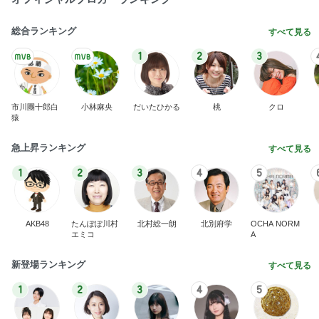
総合ランキング
すべて見る
1
2
3
市川團十郎白
小林麻央
だいたひかる
桃
クロ
猿
急上昇ランキング
すべて見る
1
2
3
4
5
AKB48
たんぽぽ川村
北村総一朗
北別府学
OCHA NORM
エミコ
A
新登場ランキング
すべて見る
1
2
3
4
5