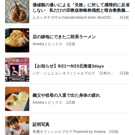
価値観の違いによる「失敗」に対して感情的に反省
しない 私だけの宗教仮称略称偶然と暗合教教義候
補
ムカシオナガザルのwesternblack brain stool2024
4日前
年（令和6）11月25日以来減酒断煙再開ムカシオナ
ガザル
店の跡地にできた二郎系ラーメン
Amebaトピックス
1日前
【お知らせ】9/21〜9/23北海道3days
パク・ジュニョン オフィシャルブログ 「日本の
2日前
心」 powered by Ameba
義父や祖母の入退で出た身体の疲れ
Amebaトピックス
1日前
証明写真
美優オフィシャルブログ Powered by Ameba
2日前