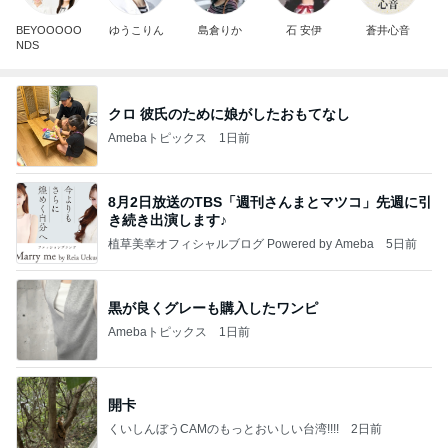
BEYOOOOO
ゆうこりん
島倉りか
石 安伊
蒼井心音
NDS
クロ 彼氏のために娘がしたおもてなし
Amebaトピックス
1日前
8月2日放送のTBS「週刊さんまとマツコ」先週に引
き続き出演します♪
植草美幸オフィシャルブログ Powered by Ameba
5日前
黒が良くグレーも購入したワンピ
Amebaトピックス
1日前
開卡
くいしんぼうCAMのもっとおいしい台湾!!!!
2日前