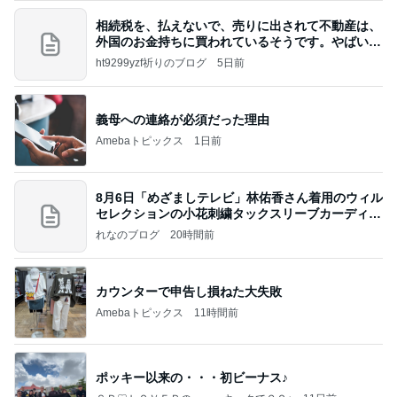
相続税を、払えないで、売りに出されて不動産は、
外国のお金持ちに買われているそうです。やばいで
すよ
ht9299yzf祈りのブログ
5日前
義母への連絡が必須だった理由
Amebaトピックス
1日前
8月6日「めざましテレビ」林佑香さん着用のウィル
セレクションの小花刺繍タックスリーブカーディガ
ン
れなのブログ
20時間前
カウンターで申告し損ねた大失敗
Amebaトピックス
11時間前
ポッキー以来の・・・初ビーナス♪