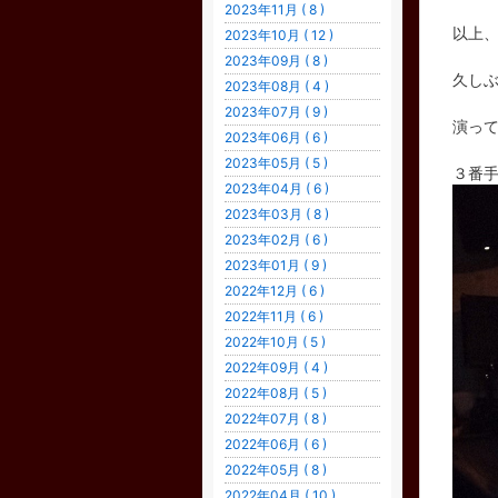
2023年11月 ( 8 )
以上、
2023年10月 ( 12 )
2023年09月 ( 8 )
久しぶ
2023年08月 ( 4 )
2023年07月 ( 9 )
演って
2023年06月 ( 6 )
2023年05月 ( 5 )
３番
2023年04月 ( 6 )
2023年03月 ( 8 )
2023年02月 ( 6 )
2023年01月 ( 9 )
2022年12月 ( 6 )
2022年11月 ( 6 )
2022年10月 ( 5 )
2022年09月 ( 4 )
2022年08月 ( 5 )
2022年07月 ( 8 )
2022年06月 ( 6 )
2022年05月 ( 8 )
2022年04月 ( 10 )