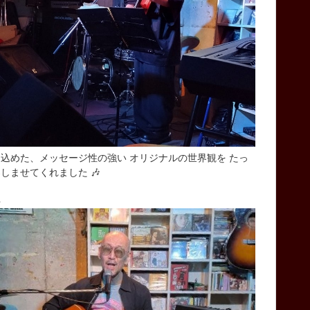
込めた、メッセージ性の強い オリジナルの世界観を たっ
しませてくれました 🎶
手