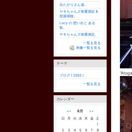
出たがりさん達。
ヤモちゃんズ体重測定 &
部屋掃除。
Lucy の 想い出と ある
歌。
ヤモちゃんズ体重測定。
一覧を見る
画像一覧を見る
テーマ
”Atog
ブログ ( 2593 )
一覧を見る
カレンダー
<<
8月
>>
日
月
火
水
木
金
土
1
2
3
4
5
6
7
8