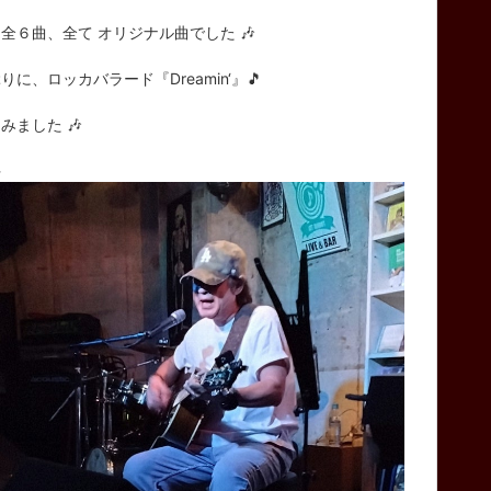
全６曲、全て オリジナル曲でした 🎶
りに、ロッカバラード『Dreamin‘』🎵
みました 🎶
手