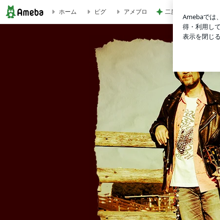
ホーム
ピグ
アメブロ
二度見したグッズの合
神林“Jin”義徳さんのﾌﾞﾛｸﾞ