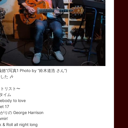
徳“(写真1 Photo by ”鈴木道浩 さん“)
した 🎶
ットリスト〜
グタイム
ebody to love
et 17
がりの George Harrison
amin‘
 & Roll all night long