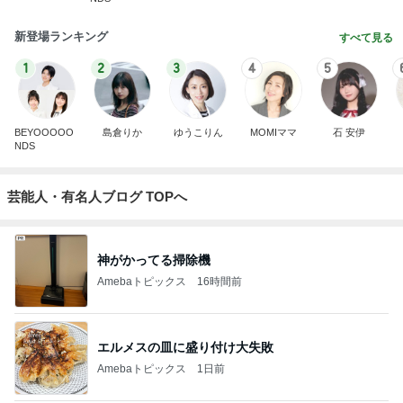
新登場ランキング
すべて見る
1
2
3
4
5
BEYOOOOO
島倉りか
ゆうこりん
MOMIママ
石 安伊
NDS
芸能人・有名人ブログ TOPへ
神がかってる掃除機
Amebaトピックス
16時間前
エルメスの皿に盛り付け大失敗
Amebaトピックス
1日前