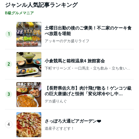
ジャンル人気記事ランキング
B級グルメマニア
土曜日出勤の後のご褒美！不二家のケーキ食
べ放題を堪能
1
アッキーのデカ盛りライフ
小倉競馬と箱根温泉4 旅館宴会
2
下町マリーンズ・一口馬主・立ち飲み・立ち食いそ
ば
【長野県佐久市】肉汁飛び散る！ゲンコツ級
の巨大唐揚げと恒例「変化球冷やし中
3
華」！！〜李紅蘭さん〜
デカ盛りんぐ
さっぽろ大通ビアガーデン❤️
4
道産子どすどす！