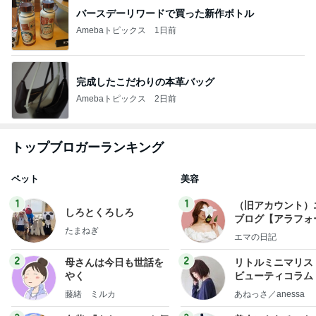
バースデーリワードで買った新作ボトル
Amebaトピックス
1日前
完成したこだわりの本革バッグ
Amebaトピックス
2日前
トップブロガーランキング
ペット
美容
1
1
（旧アカウント）
しろとくろしろ
ブログ【アラフォ
たまねぎ
社売却セカンドラ
エマの日記
フ】
2
2
母さんは今日も世話を
リトルミニマリス
やく
ビューティコラム 
little minimalist'
藤緒 ミルカ
あねっさ／anessa
uty colum