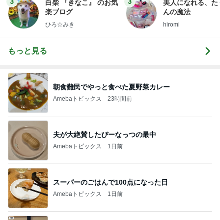
3
3
白柴 『きなこ』 のお気
美人になれる、た
楽ブログ
んの魔法
ひろ☆みき
hiromi
もっと見る
朝食難民でやっと食べた夏野菜カレー
Amebaトピックス
23時間前
夫が大絶賛したぴーなっつの最中
Amebaトピックス
1日前
スーパーのごはんで100点になった日
Amebaトピックス
1日前