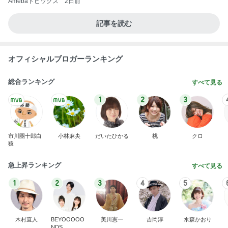
Amebaトピックス
2日前
記事を読む
オフィシャルブロガーランキング
総合ランキング
すべて見る
1
2
3
市川團十郎白
小林麻央
だいたひかる
桃
クロ
猿
急上昇ランキング
すべて見る
1
2
3
4
5
木村直人
BEYOOOOO
美川憲一
吉岡淳
水森かおり
NDS