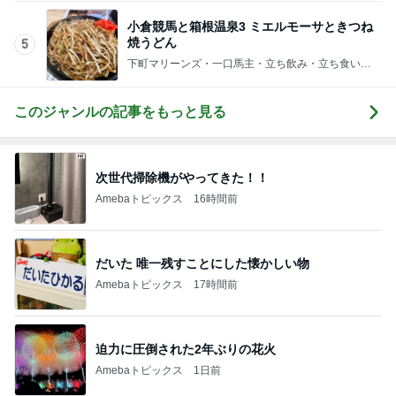
小倉競馬と箱根温泉3 ミエルモーサときつね
焼うどん
5
下町マリーンズ・一口馬主・立ち飲み・立ち食いそ
ば
このジャンルの記事をもっと見る
次世代掃除機がやってきた！！
Amebaトピックス
16時間前
だいた 唯一残すことにした懐かしい物
Amebaトピックス
17時間前
迫力に圧倒された2年ぶりの花火
Amebaトピックス
1日前