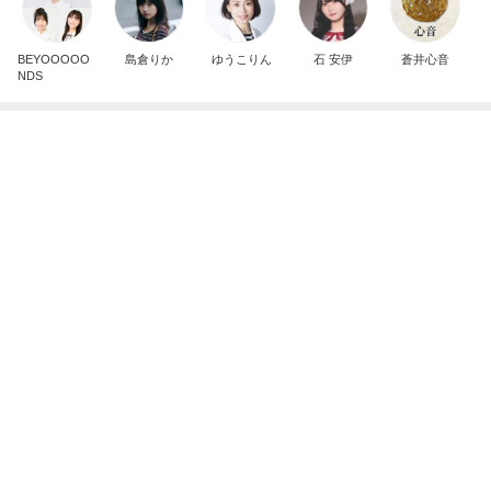
BEYOOOOO
島倉りか
ゆうこりん
石 安伊
蒼井心音
NDS