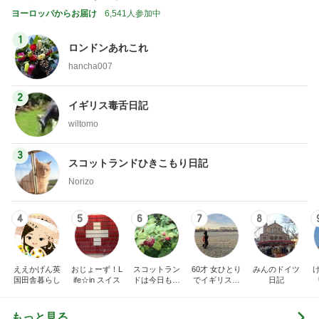
ヨーロッパからお届け
6,541人参加中
1
ロンドンあれこれ
hancha007
2
イギリス毒舌日記
wiltomo
3
スコットランドひきこもり日記
Norizo
4
5
6
7
8
ええかげん英
おじょーず！L
スコットラン
60才 女ひとり
みんのドイツ
国田舎暮らし
ife☆in スイス
ドは今日も曇
でイギリスに
日記
り空
移住
もっと見る