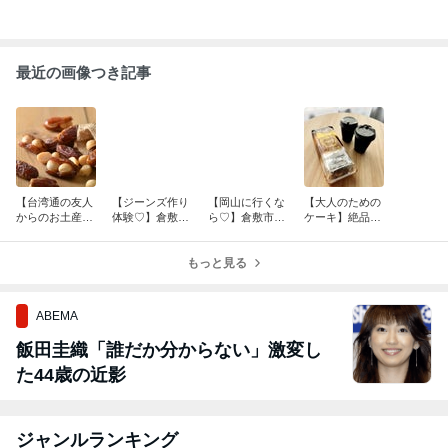
最近の画像つき記事
【台湾通の友人
【ジーンズ作り
【岡山に行くな
【大人のための
からのお土産】
体験♡】倉敷市
ら♡】倉敷市児
ケーキ】絶品く
上信饌玉 Shang
児島にあるベテ
島にあるベティ
にひろ屋の洋酒
Shin（シャンシ
ィスミスへ②
スミスへ①
ケーキ♡
ン）のマカダミ
もっと見る
アデーツ
ABEMA
飯田圭織「誰だか分からない」激変し
た44歳の近影
ジャンルランキング