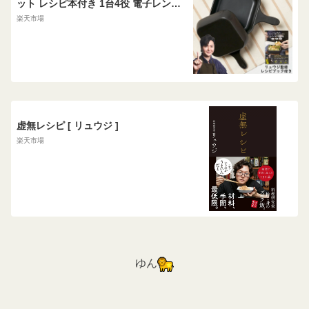
ット レシピ本付き 1台4役 電子レンジ
＋直火 料理研究家 リュウジ レンジ調
楽天市場
理 直火 蓋付き 料理本 リュウジのスキ
レット りゅうじ 隆二 万能スキレット
鍋 フライパン 調理鍋 リュウジ万能ス
キレット
虚無レシピ [ リュウジ ]
楽天市場
ゆん