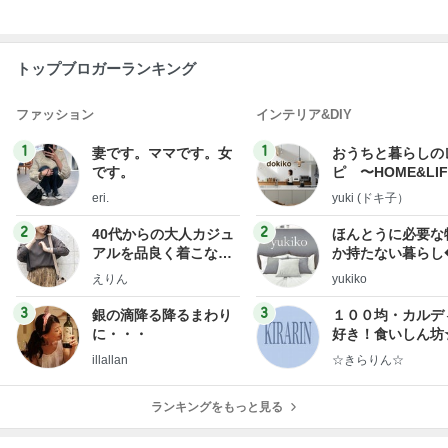
トップブロガーランキング
ファッション
インテリア&DIY
1
1
妻です。ママです。女
おうちと暮らしの
です。
ピ 〜HOME&LI
eri.
yuki (ドキ子）
2
2
40代からの大人カジュ
ほんとうに必要な
アルを品良く着こなす
か持たない暮らし
ファッションブログ
ep Life Simple
えりん
yukiko
ンテリアのきろく
3
3
銀の滴降る降るまわり
１００均・カルデ
に・・・
好き！食いしん坊
らりん☆のブログ
illallan
☆きらりん☆
ランキングをもっと見る