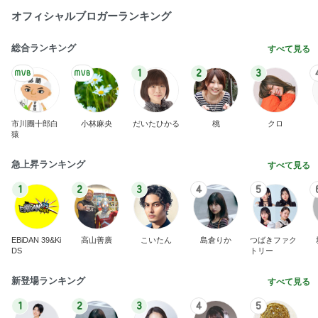
オフィシャルブロガーランキング
総合ランキング
すべて見る
1
2
3
市川團十郎白
小林麻央
だいたひかる
桃
クロ
猿
急上昇ランキング
すべて見る
1
2
3
4
5
EBiDAN 39&Ki
高山善廣
こいたん
島倉りか
つばきファク
DS
トリー
新登場ランキング
すべて見る
1
2
3
4
5