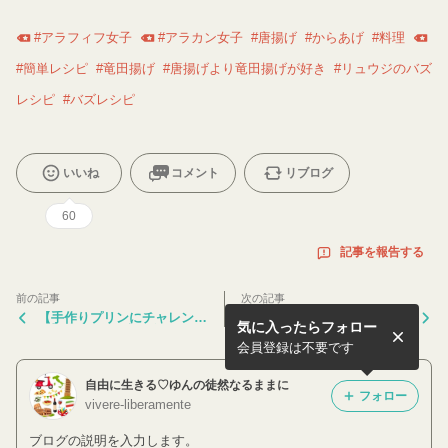
#
アラフィフ女子
#
アラカン女子
#
唐揚げ
#
からあげ
#
料理
#
簡単レシピ
#
竜田揚げ
#
唐揚げより竜田揚げが好き
#
リュウジのバズ
レシピ
#
バズレシピ
いいね
コメント
リブログ
60
記事を報告する
前の記事
次の記事
【手作りプリンにチャレンジ
【50代でも着たい！フラワ
気に入ったらフォロー
♡】私の#今週末の楽しみ
ーモチーフ】痛くならない可
愛いコーデ模索中
会員登録は不要です
自由に生きる♡ゆんの徒然なるままに
フォロー
vivere-liberamente
ブログの説明を入力します。