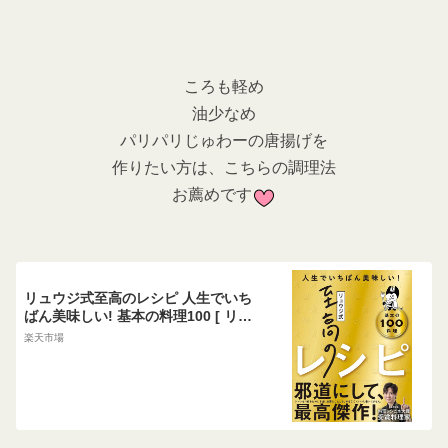
ころも軽め
油少なめ
パリパリじゅわーの唐揚げを
作りたい方は、こちらの調理法
お薦めです
リュウジ式至高のレシピ 人生でいち
ばん美味しい! 基本の料理100 [ リュ
ウジ ]
楽天市場