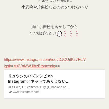
下味をつけた鶏肉に
小麦粉や片栗粉などの衣をつけないで
油に小麦粉を溶かしてから
ただ揚げるだけ
https://www.instagram.com/reel/DJOUitKz7Fd/?
igsh=MXVnMWJibzBtbmxsdg==
リュウジのバズレシピ on
Instagram: "ネットでありえない唐
揚げの作り方がバズってたので晒し
31K likes, 110 comments - ryuji_foodlabo on May 4, 2025: "ネットでありえない唐揚げの作り方がバズってたので晒します#リュウジのバズレシピ#料理#小麦粉#唐揚げ#検証".
ます#リュウジのバズレシピ#料理#
www.instagram.com
小麦粉#唐揚げ#検証"