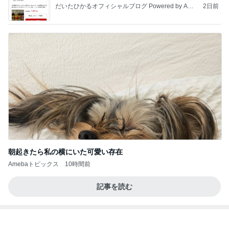
朝起きたら私の横にいた可愛い存在
Amebaトピックス
10時間前
記事を読む
チーズがガツンと感じるオムライス
Amebaトピックス
2日前
【ANAプレミアムクラス初体験】雷で50分遅延…
沖縄往復で分かった「余裕を買う」価値
華麗なるスタバマダム
2日前