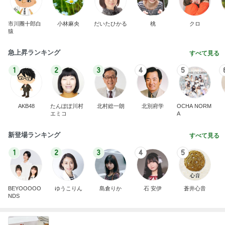
市川團十郎白
小林麻央
だいたひかる
桃
クロ
猿
急上昇ランキング
すべて見る
1
2
3
4
5
AKB48
たんぽぽ川村
北村総一朗
北別府学
OCHA NORM
エミコ
A
新登場ランキング
すべて見る
1
2
3
4
5
BEYOOOOO
ゆうこりん
島倉りか
石 安伊
蒼井心音
NDS