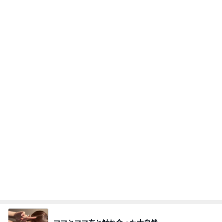
余命宣告後も家に居続ける旦那
Amebaトピックス
2日前
高橋直純のトラブルメーカー第1167回更新しまし
た！
高橋直純オフィシャルブログ「なおずみぶろぐ」
11日前
Powered by Ameba