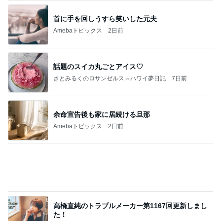
平原綾香 友人の衝撃的な一言
Amebaトピックス
2日前
価値観の違いによる「失敗」に対して感情的に反省
しない 私だけの宗教仮称略称偶然と暗合教教義候
補
ムカシオナガザルのwesternblack brain stool2024
4日前
年（令和6）11月25日以来減酒断煙再開ムカシオナ
ガザル