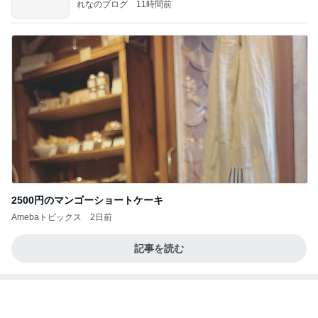
妹分へのCHANELのハンドクリーム
Amebaトピックス
1日前
ずっと
武東由美オフィシャルブログ「MOTOちゃんとのは
2日前
っぴぃな毎日」Powered by Ameba
開店前に購入した名店のカツサンド
Amebaトピックス
2日前
【お知らせ】9/21〜9/23北海道3days
パク・ジュニョン オフィシャルブログ 「日本の
2日前
心」 powered by Ameba