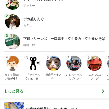
アッキー
2
デカ盛りんぐ
ガデュ
3
下町マリーンズ・一口馬主・立ち飲み・立ち食いそば
柳橋二郎
4
5
6
7
8
安くて美味し
『やすたろ
道産子どすど
いもっちゃん
こんちゃんの
い物が好き☆
う』的 食の
す！
のブログ
ブログ
彡
備忘録
もっと見る
中身は全部美味しかったカルディ