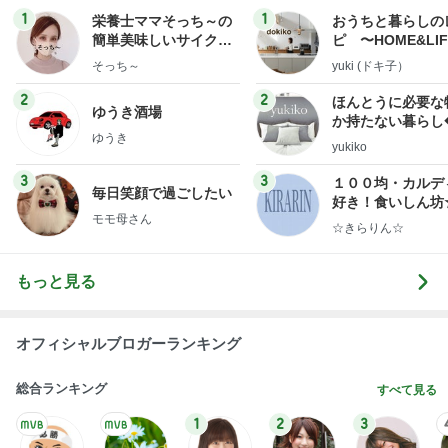
1
1
栄養士ママそっち～の
おうちと暮らしの
簡単美味しいサイクル
ピ 〜HOME&LI
献立
そっち～
yuki (ドキ子）
2
2
ほんとうに必要な
ゆうき酒場
か持たない暮らし
ゆうき
ep Life Simple
yukiko
ンテリアのきろく
3
3
１００均・カルデ
毎日笑顔で過ごしたい
好き！食いしん坊
モモ母さん
らりん☆のブログ
☆きらりん☆
もっと見る
オフィシャルブロガーランキング
総合ランキング
すべて見る
1
2
3