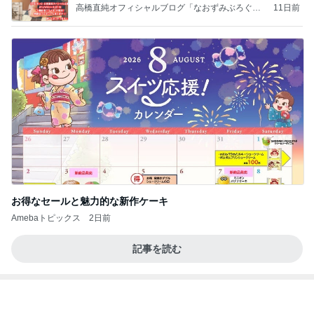
長女の診断名と書いてもらった診断書
Amebaトピックス
1日前
相続税を、払えないで、売りに出されて不動産は、
外国のお金持ちに買われているそうです。やばいで
すよ
ht9299yzf祈りのブログ
5日前
砂浴びのようだったうずらの埋葬
Amebaトピックス
11時間前
ポッキー以来の・・・初ビーナス♪
ＳＲ♡ＬＯＶＥＲの・・・キックでＧＯ♪
11日前