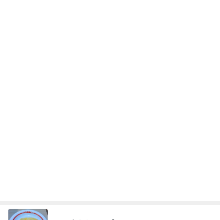
見た夢は地震の前兆にあたる可能性
Amebaトピックス
1日前
最近の香港で食べて感動したもの、いろいろまと
め！
香港在住えりのおいしい食べ歩きガイド
13日前
同期とのユニットで初めての漫才
Amebaトピックス
23時間前
地獄
日本人
1日前