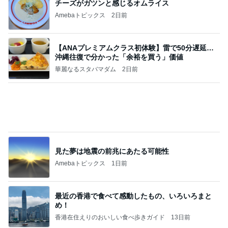
姪っ子甥っ子と我が子の素敵な絡み
Amebaトピックス
1日前
敬三さんも言いよったのよか。そうか。それは茂美
のしてはならない禁じ手だったな。陣内が言いよる
のよ
nanasantojiroのブログ
2日前