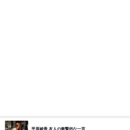
誰も触れられなくて助かった釣り
Amebaトピックス
2日前
8月6日「めざましテレビ」林佑香さん着用のウィル
セレクションの小花刺繍タックスリーブカーディガ
ン
れなのブログ
11時間前