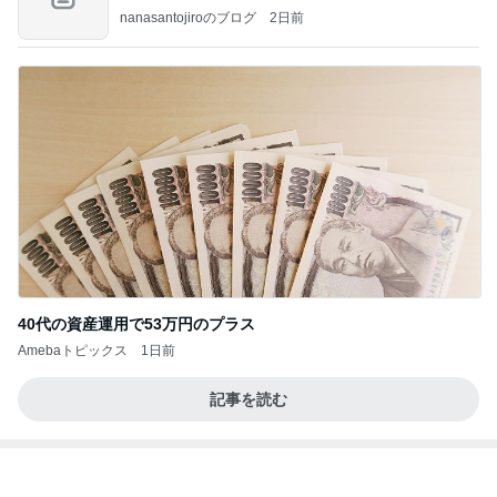
初めての一人長期滞在の荷造り
Amebaトピックス
19時間前
何故トランプ大統領が日本円を支援するのかと聞か
れた時の答え
nokoarikonのブログ
2日前
首に手を回しうすら笑いした元夫
Amebaトピックス
2日前
話題のスイカ丸ごとアイス♡
さとみるくのロサンゼルス⇔ハワイ夢日記
7日前