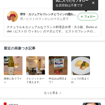
気に入ったらフォロー
会員登録は不要です
堺市・カジュアルフレンチとワインの隠れ家・ビストロヴィオレより。
フォロー
堺／ビストロヴィオレのマダム景子
ナチュラル＆カジュアルなフランス料理店＠堺・大小路、Bistro vi
olet（ビストロ ヴィオレ）のマダムです。 ビストロフレンチの料
理のこと、フランスワインのこと、そして時々マラソンのこと。
最近の画像つき記事
身体に合うワイ
クレジットカー
申込みは明日ま
シェフの気まぐ
ン
ド使えます。
で！
れ
もっと見る