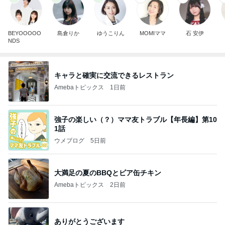
BEYOOOOO
島倉りか
ゆうこりん
MOMIママ
石 安伊
NDS
キャラと確実に交流できるレストラン
Amebaトピックス
1日前
強子の楽しい（？）ママ友トラブル【年長編】第10
1話
ウメブログ
5日前
大満足の夏のBBQとビア缶チキン
Amebaトピックス
2日前
ありがとうございます