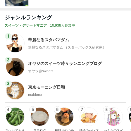
ジャンルランキング
スイーツ・デザートマニア
10,938人参加中
1
華麗なるスタバマダム
華麗なるスタバマダム （スターバックス研究家）
2
オヤジのスイーツ時々ランニングブログ
オヤジ@sweets
3
東京モーニング日和
maldoror
4
5
6
7
8
ひとりでもま
ラテログ
毎日おやつを
紅子のセレブ
わんたのスイ