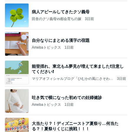
病人アピールしてきたクソ義母
田舎のクソ義母vs都会育ちの嫁
3日前
自分なりにまとめる漢字の宿題
Amebaトピックス
1日前
能登揺れ、東北も⚠️夢見が増えて来ました❗️注意し
てください❗️
マリアオフィシャルブログ「ひむかの風にさそわれ
3日前
て」Powered by Ameba
吐き気で横になった初めての妊婦健診
Amebaトピックス
1日前
大当たり？！ディズニーストア夏祭り…何当た
る？！夏祭りくじに挑戦！！！