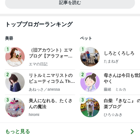
記事を読む
トップブロガーランキング
美容
ペット
1
1
（旧アカウント）エマ
しろとくろしろ
ブログ【アラフォー会
たまねぎ
社売却セカンドライ
エマの日記
フ】
2
2
リトルミニマリストの
母さんは今日も世
ビューティコラム The
やく
little minimalist's bea
あねっさ／anessa
藤緒 ミルカ
uty colum
3
3
美人になれる、たくさ
白柴 『きなこ』 
んの魔法
楽ブログ
hiromi
ひろ☆みき
もっと見る