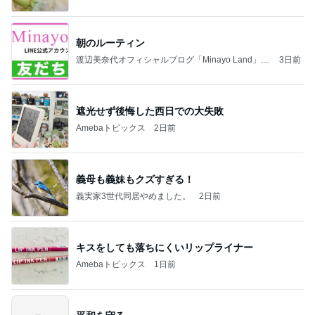
朝のルーティン
渡辺美奈代オフィシャルブログ「Minayo Land」P
3日前
owered by Ameba
遮光せず後悔した西日での大失敗
Amebaトピックス
2日前
義母も義妹もクズすぎる！
義実家3世代同居やめました。
2日前
キスをしても落ちにくいリップライナー
Amebaトピックス
1日前