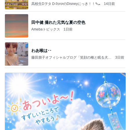
高校生Dヲタ Ꭰ-ᎮꭵꭹꭴのDisneyにっき！！✎ܚ
14日前
田中健 撮れた元気な夏の空色
Amebaトピックス
1日前
わあ喉は‥
藤田朋子オフィシャルブログ「笑顔の種と眠る犬」
3日前
Powered by Ameba