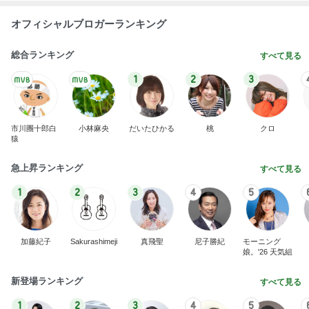
オフィシャルブロガーランキング
総合ランキング
すべて見る
1
2
3
市川團十郎白
小林麻央
だいたひかる
桃
クロ
猿
急上昇ランキング
すべて見る
1
2
3
4
5
加藤紀子
Sakurashimeji
真飛聖
尼子勝紀
モーニング
娘。'26 天気組
新登場ランキング
すべて見る
1
2
3
4
5