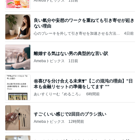
Amebaトピックス
1日前
良い氣分や妄想のワークを重ねても引き寄せが起き
ない理由
心のブレーキを外して引き寄せを加速させる方法：
4日前
引き寄せ研究所
離婚する気はない男の典型的な言い訳
Amebaトピックス
1日前
㊗️喜びを分け合える未来❣️”【この混沌の理由】”⽇
本も⾦融リセットの準備をしてます ””
あいすくりーむ『めるころ』
6時間前
すごくいい感じで2回目のブラシ洗い
Amebaトピックス
12時間前