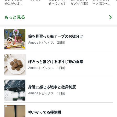
めにがんばる
食べています
なグルメ日記
ーツ日記〜小
ブログ
さな幸せ♡コ
ンビニスイー
ツ〜
もっと見る
娘を見習った銀テープのお裾分け
Amebaトピックス
2日前
ほろっとほどけるほうじ茶の食感
Amebaトピックス
1日前
身近に感じる戦争と徴兵制度
Amebaトピックス
1日前
神がかってる掃除機