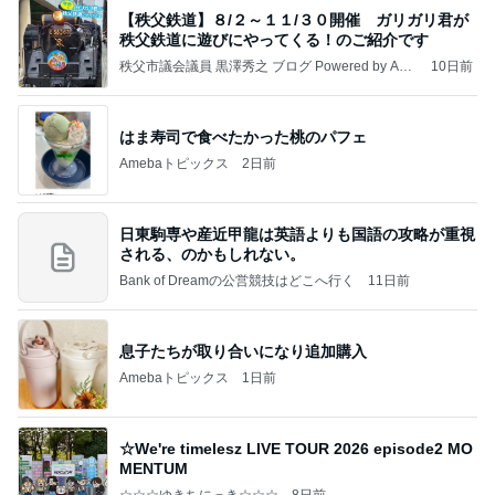
【秩父鉄道】８/２～１１/３０開催 ガリガリ君が
秩父鉄道に遊びにやってくる！のご紹介です
秩父市議会議員 黒澤秀之 ブログ Powered by Ame
10日前
ba
はま寿司で食べたかった桃のパフェ
Amebaトピックス
2日前
日東駒専や産近甲龍は英語よりも国語の攻略が重視
される、のかもしれない。
Bank of Dreamの公営競技はどこへ行く
11日前
息子たちが取り合いになり追加購入
Amebaトピックス
1日前
☆We're timelesz LIVE TOUR 2026 episode2 MO
MENTUM
☆☆☆ゆきちにっき☆☆☆
8日前