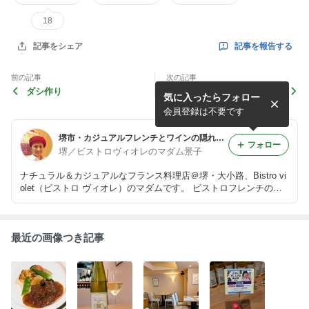
18
記事を報告する
記事をシェア
前の記事
次の記事
ダシ作り
ヌガーグラッセ
気に入ったらフォロー
会員登録は不要です
堺市・カジュアルフレンチとワインの隠れ家・ビストロヴィオレより。
フォロー
堺／ビストロヴィオレのマダム景子
ナチュラル＆カジュアルなフランス料理店＠堺・大小路、Bistro vi
olet（ビストロ ヴィオレ）のマダムです。 ビストロフレンチの料
理のこと、フランスワインのこと、そして時々マラソンのこと。
最近の画像つき記事