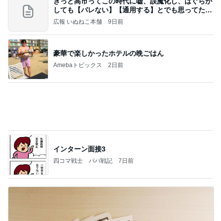
お得なセットの肉の旨味チャーハン
Amebaトピックス
2日前
夢見さんから 揺れが激しく注意していましょう❗️
マリアオフィシャルブログ「ひむかの風にさそわれ
8日前
て」Powered by Ameba
見逃されていた子宮内膜のポリープ
Amebaトピックス
2日前