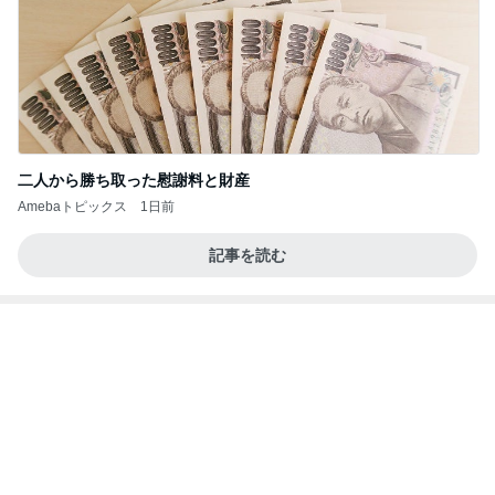
20260803 鬼郁隊4人衆で中ちゃん釣行 写メ
中ちゃんのブログ
1日前
付録目的で買って大正解だった雑誌
Amebaトピックス
1日前
業務用アイスどこに売ってる？ロッテやタカナシ等
安い市販の2リットルアイスは業務スーパーやシャ
トレ
AKO | Smart Life
8日前
会員限定の新しいショーの抽選
Amebaトピックス
2日前