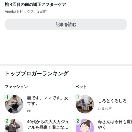
オフィシャルブロガーランキング
総合ランキング
すべて見る
1
2
3
市川團十郎白
小林麻央
だいたひかる
桃
クロ
猿
急上昇ランキング
すべて見る
1
2
3
4
5
EBiDAN 39&Ki
高山善廣
こいたん
島倉りか
つばきファク
DS
トリー
新登場ランキング
すべて見る
1
2
3
4
5