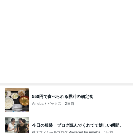
インターン面接3
四コマ戦士 パパ戦記
7日前
二人から勝ち取った慰謝料と財産
Amebaトピックス
1日前