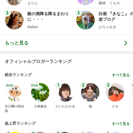
BEYOOOOO
島倉りか
ゆうこりん
石 安伊
蒼井心音
NDS
だいた 調節できる便利な短パン
Amebaトピックス
2日前
横浜SOGOうまいもの大会
nanaオフィシャルブログ Powered by Ameba
11日前
野菜がモリモリ食べられる作り置き
Amebaトピックス
2日前