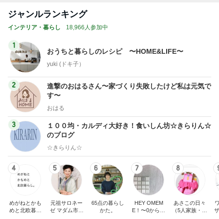
ジャンルランキング
インテリア・暮らし
18,966人参加中
1
おうちと暮らしのレシピ 〜HOME&LIFE〜
yuki (ドキ子）
2
進撃のおはるさん〜家づくり失敗したけど私は元気で
す〜
おはる
3
１００均・カルディ大好き！食いしん坊☆きらりん☆
のブログ
☆きらりん☆
4
5
6
7
8
めがねとかも
元祖サロネー
65点の暮らし
HEY OMEM
あさこの日々
めと北欧暮ら
ゼ マダム市川
かた。
E！〜0からの
（5人家族・投
ザ
し
のほのぼのブ
家づくり〜
資・家計簿・
納