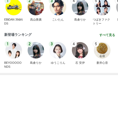
2026/07/28(K) 4本
何でかな？何でだろ？
10日前
美容院で取り寄せていた限定セット
Amebaトピックス
2日前
悲しすぎて立ち直れない。
クロオフィシャルブログPowered by Ameba
21時間前
堀ちえみ 足りなくてプラスしたサンド
Amebaトピックス
2日前