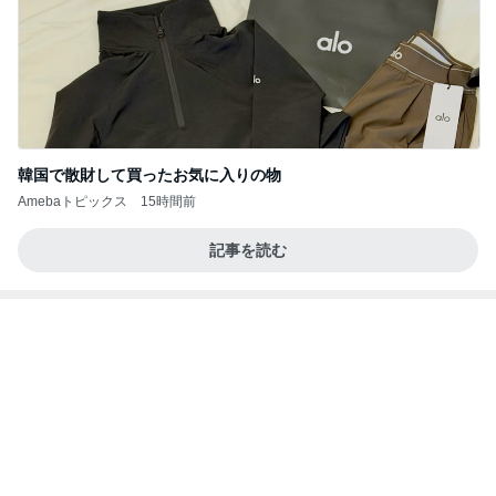
すべての賭けが集まりました…そしてアメリカ国民
が現金を引き出しています。
心の道標【旧：ヤ～ベェのブログ】
1日前
二泊三日で30万使った旅行の現実
Amebaトピックス
10時間前
《3年連続》瑶子さま 懇意の高級カーディーラー
協賛のイベントにご出席…宮内庁が懸念する“熱心
すぎ
hirokoの✿Love＆Awakening✿
8日前
長女が買ってもらった爆買いのモノ
Amebaトピックス
2日前