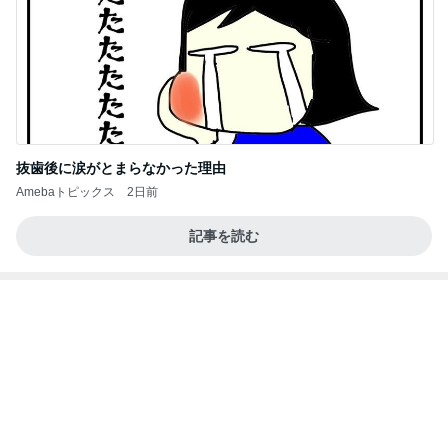
私達が何も言えなくなる事を楽しみにしていまー
す｡
最後の悪あがき
2日前
ハイブランド面接で答えに詰まった質問
Amebaトピックス
17時間前
きっと高市ってこの時代に嘘、誤魔化し、はぐらか
しても【バレない】【通用する】とでも思ってたん
だろ
広報 いぬねこ本舗
9日前
豪華で楽しかったホテルの晩ごはん
Amebaトピックス
2日前