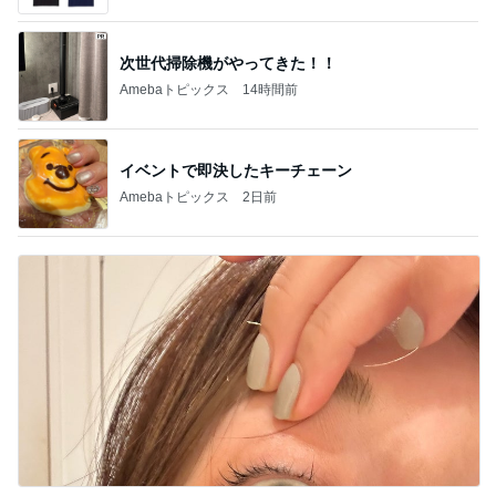
トップブロガーランキング
ファッション
ペット
1
1
妻です。ママです。女
しろとくろしろ
です。
たまねぎ
eri.
2
2
40代からの大人カジュ
母さんは今日も世
アルを品良く着こなす
やく
ファッションブログ
えりん
藤緒 ミルカ
3
3
銀の滴降る降るまわり
白柴 『きなこ』 
に・・・
楽ブログ
illallan
ひろ☆みき
もっと見る