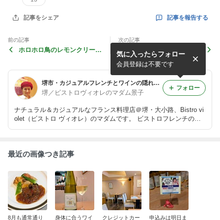
記事を報告する
記事をシェア
前の記事
次の記事
ホロホロ鳥のレモンクリーム
天使の海老
気に入ったらフォロー
煮
会員登録は不要です
堺市・カジュアルフレンチとワインの隠れ家・ビストロヴィオレより。
フォロー
堺／ビストロヴィオレのマダム景子
ナチュラル＆カジュアルなフランス料理店＠堺・大小路、Bistro vi
olet（ビストロ ヴィオレ）のマダムです。 ビストロフレンチの料
理のこと、フランスワインのこと、そして時々マラソンのこと。
最近の画像つき記事
8月も通常通り
身体に合うワイ
クレジットカー
申込みは明日ま