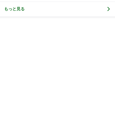
ログ
雑貨）
もっと見る
映画の前にワクワクする腹ごしらえ
Amebaトピックス
2日前
モト冬樹 徐々に慣れてきた愛犬
Amebaトピックス
2日前
チャリティーTシャツと息子の購入品
Amebaトピックス
2日前
次世代掃除機がやってきた！！
Amebaトピックス
14時間前