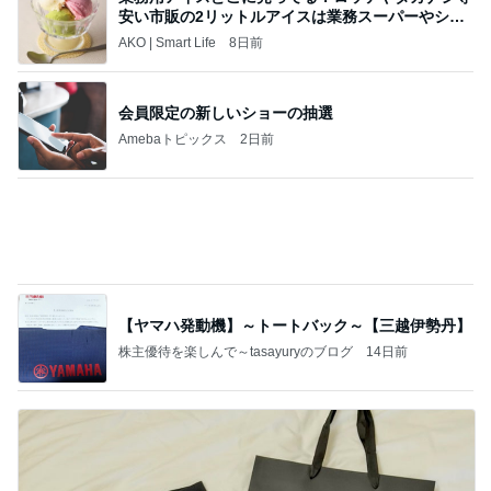
安っぽい100均の小箱が大変身
Amebaトピックス
2日前
ポップマートDIMOO×ピクサー☆
ディズニーファン Dのブログ
7日前
長女と食べたダントツ一位の天ぷら
Amebaトピックス
2日前