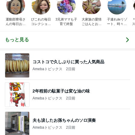
運動部寮母さ
ぴこれの毎日
3兄弟ママも子
大家族の愛情
子連れdeリゾ
んの毎日お弁
コレクション
育て終盤
ごはんとお弁
ート、時々キ
ス
当☆毎日ごは
♬.*ﾟ
当❤︎
ャラ弁
ん☆
もっと見る
コストコで久しぶりに買った人気商品
Amebaトピックス
2日前
2年程前の駄菓子は変な油の味
Amebaトピックス
2日前
夫も涙したお孫ちゃんのソロ演奏
Amebaトピックス
2日前