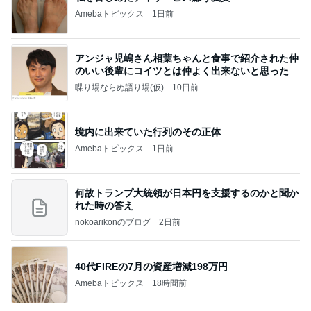
Amebaトピックス
1日前
アンジャ児嶋さん相葉ちゃんと食事で紹介された仲
のいい後輩にコイツとは仲よく出来ないと思った
喋り場ならぬ語り場(仮)
10日前
境内に出来ていた行列のその正体
Amebaトピックス
1日前
何故トランプ大統領が日本円を支援するのかと聞か
れた時の答え
nokoarikonのブログ
2日前
40代FIREの7月の資産増減198万円
Amebaトピックス
18時間前