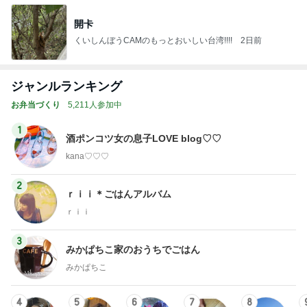
開卡
くいしんぼうCAMのもっとおいしい台湾!!!!
2日前
ジャンルランキング
お弁当づくり
5,211人参加中
1
酒ポンコツ女の息子LOVE blog♡♡
kana♡♡♡
2
ｒｉｉ＊ごはんアルバム
ｒｉｉ
3
みかぱちこ家のおうちでごはん
みかぱちこ
4
5
6
7
8