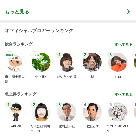
もっと見る
オフィシャルブロガーランキング
総合ランキング
すべて見る
1
2
3
市川團十郎白
小林麻央
だいたひかる
桃
クロ
猿
急上昇ランキング
すべて見る
1
2
3
4
5
AKB48
たんぽぽ川村
北村総一朗
北別府学
OCHA NORM
エミコ
A