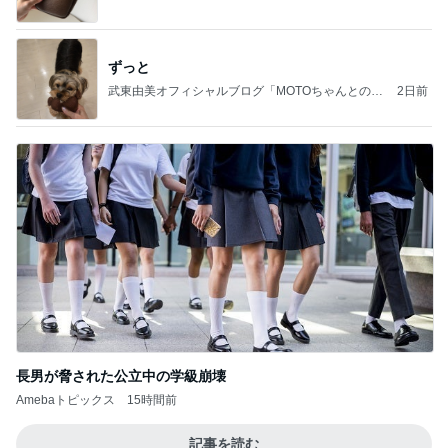
ずっと
武東由美オフィシャルブログ「MOTOちゃんとのは
2日前
っぴぃな毎日」Powered by Ameba
長男が脅された公立中の学級崩壊
Amebaトピックス
15時間前
記事を読む