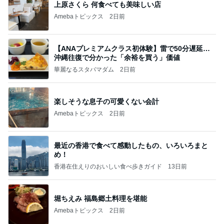
上原さくら 何食べても美味しい店
Amebaトピックス
2日前
【ANAプレミアムクラス初体験】雷で50分遅延…
沖縄往復で分かった「余裕を買う」価値
華麗なるスタバマダム
2日前
楽しそうな息子の可愛くない会計
Amebaトピックス
2日前
最近の香港で食べて感動したもの、いろいろまと
め！
香港在住えりのおいしい食べ歩きガイド
13日前
堀ちえみ 福島郷土料理を堪能
Amebaトピックス
2日前