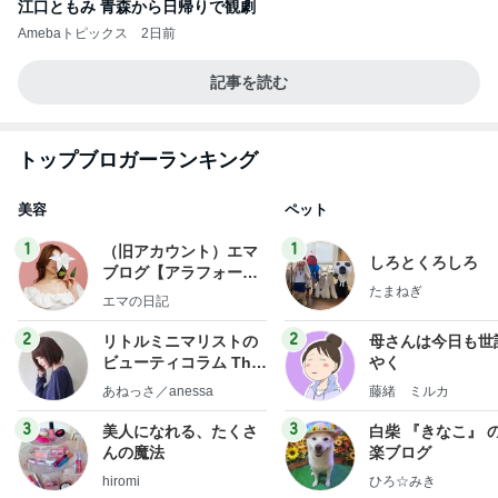
江口ともみ 青森から日帰りで観劇
Amebaトピックス
2日前
記事を読む
トップブロガーランキング
美容
ペット
1
1
（旧アカウント）エマ
しろとくろしろ
ブログ【アラフォー会
たまねぎ
社売却セカンドライ
エマの日記
フ】
2
2
リトルミニマリストの
母さんは今日も世
ビューティコラム The
やく
little minimalist's bea
あねっさ／anessa
藤緒 ミルカ
uty colum
3
3
美人になれる、たくさ
白柴 『きなこ』 
んの魔法
楽ブログ
hiromi
ひろ☆みき