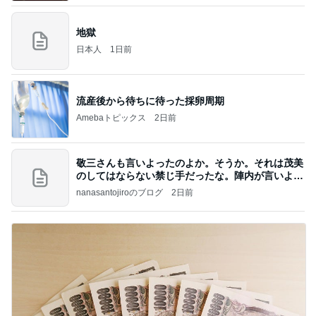
地獄
日本人
1日前
流産後から待ちに待った採卵周期
Amebaトピックス
2日前
敬三さんも言いよったのよか。そうか。それは茂美
のしてはならない禁じ手だったな。陣内が言いよる
のよ
nanasantojiroのブログ
2日前