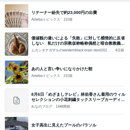
リテーナー紛失で約23,000円の出費
Amebaトピックス
2日前
価値観の違いによる「失敗」に対して感情的に反省
しない 私だけの宗教仮称略称偶然と暗合教教義候
補
ムカシオナガザルのwesternblack brain stool2024
4日前
年（令和6）11月25日以来減酒断煙再開ムカシオナ
ガザル
あの人と言い争いになりかけた朝
Amebaトピックス
2日前
8月6日「めざましテレビ」林佑香さん着用のウィル
セレクションの小花刺繍タックスリーブカーディガ
ン
れなのブログ
14時間前
女子高生に見えたプールのパラソル