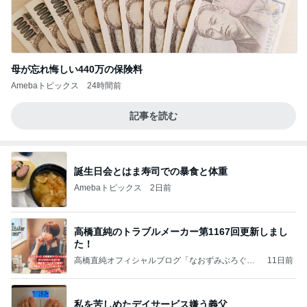
母が忘れ悔しい440万の保険料
Amebaトピックス
24時間前
記事を読む
誕生日会とはま寿司での暴食と体重
Amebaトピックス
2日前
高橋直純のトラブルメーカー第1167回更新しまし
た！
高橋直純オフィシャルブログ「なおずみぶろぐ」
11日前
Powered by Ameba
私を苦しめたデイサービス嫌う義父