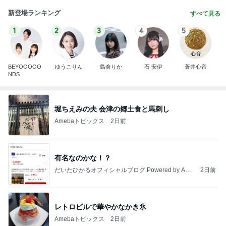
新登場ランキング
すべて見る
1
2
3
4
5
BEYOOOOO
ゆうこりん
島倉りか
石 安伊
蒼井心音
NDS
堀ちえみの夫 会津の郷土食と馬刺し
Amebaトピックス
2日前
有名なのかな！？
だいたひかるオフィシャルブログ Powered by Ame
2日前
ba
レトロビルで華やかなかき氷
Amebaトピックス
2日前