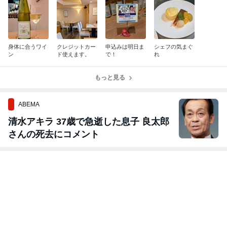
身体に合うワイ
クレジットカー
申込みは明日ま
シェフの気まぐ
ン
ド使えます。
で！
れ
もっと見る
ABEMA
清水アキラ 37歳で急逝した息子 良太郎
さんの死去にコメント