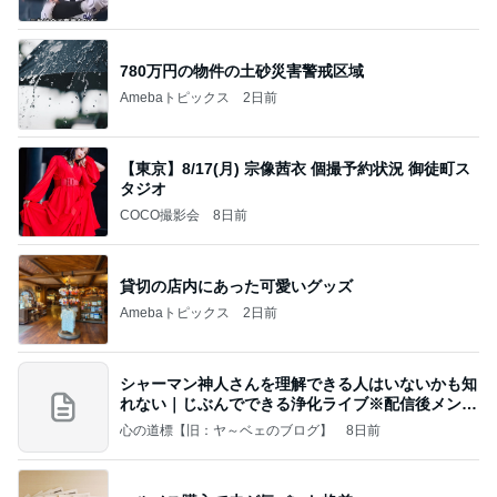
780万円の物件の土砂災害警戒区域
Amebaトピックス
2日前
【東京】8/17(月) 宗像茜衣 個撮予約状況 御徒町ス
タジオ
COCO撮影会
8日前
貸切の店内にあった可愛いグッズ
Amebaトピックス
2日前
シャーマン神人さんを理解できる人はいないかも知
れない｜じぶんでできる浄化ライブ※配信後メンバ
ー限
心の道標【旧：ヤ～ベェのブログ】
8日前