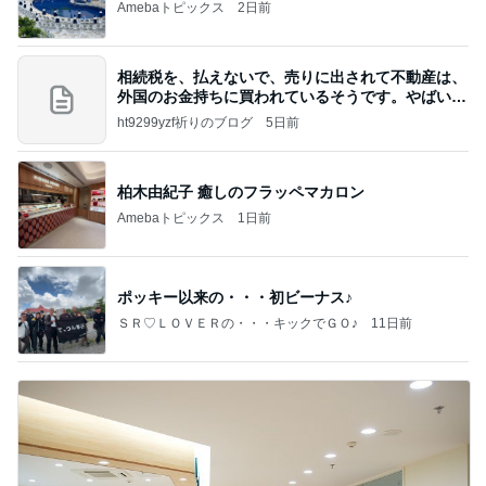
Amebaトピックス
2日前
相続税を、払えないで、売りに出されて不動産は、
外国のお金持ちに買われているそうです。やばいで
すよ
ht9299yzf祈りのブログ
5日前
柏木由紀子 癒しのフラッペマカロン
Amebaトピックス
1日前
ポッキー以来の・・・初ビーナス♪
ＳＲ♡ＬＯＶＥＲの・・・キックでＧＯ♪
11日前