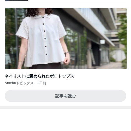
価値観の違いによる「失敗」に対して感情的に反省
しない 私だけの宗教仮称略称偶然と暗合教教義候
補
ムカシオナガザルのwesternblack brain stool2024
4日前
年（令和6）11月25日以来減酒断煙再開ムカシオナ
ガザル
ぷちあや 大量購入した浴衣と帯
Amebaトピックス
1日前
証明写真
美優オフィシャルブログ Powered by Ameba
2日前
豪華すぎる付録ムック本10選