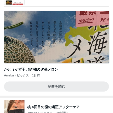
Amebaトピックス
1日前
記事を読む
桃 4回目の歯の矯正アフターケア
Amebaトピックス
10時間前
【ANAプレミアムクラス初体験】雷で50分遅延…
沖縄往復で分かった「余裕を買う」価値
華麗なるスタバマダム
2日前
若乃花 とろろ蕎麦と餃子で一人飯
Amebaトピックス
10時間前
最近の香港で食べて感動したもの、いろいろまと
め！