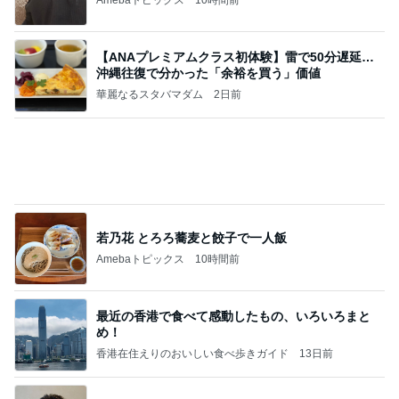
香港在住えりのおいしい食べ歩きガイド
13日前
津久井教生 無事終了したPCメンテ
Amebaトピックス
10時間前
地獄
日本人
1日前
小原正子 夫とハート付きチヂミ
Amebaトピックス
10時間前
敬三さんも言いよったのよか。そうか。それは茂美
のしてはならない禁じ手だったな。陣内が言いよる
のよ
nanasantojiroのブログ
3日前