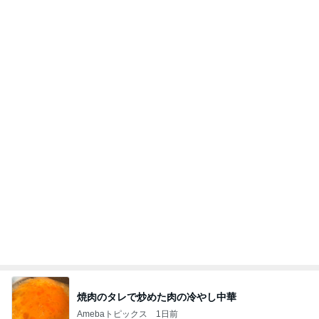
Amebaトピックス
14時間前
移動
市川團十郎白猿オフィシャルB
5日前
知らない間にできていて驚いたアザ
Amebaトピックス
1日前
【お知らせ】9/21〜9/23北海道3days
パク・ジュニョン オフィシャルブログ 「日本の
2日前
心」 powered by Ameba