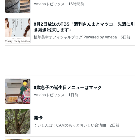
植草美幸オフィシャルブログ Powered by Ameba
5日前
6歳息子の誕生日メニューはマック
Amebaトピックス
1日前
開卡
くいしんぼうCAMのもっとおいしい台湾!!!!
2日前
山田邦子 宇都宮の激励会で寝落ち
Amebaトピックス
1日前
TOPTOY☆Cocoa Workshop
ディズニーファン Dのブログ
8日前