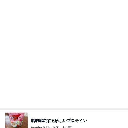
Amebaトピックス
1日前
待ってる！
武東由美オフィシャルブログ「MOTOちゃんとの
7時間前
はっぴぃな毎日」Powered by Ameba
友達が好きすぎる子のハラハラする行動
Amebaトピックス
2日前
相続税を、払えないで、売りに出されて不動産は、
外国のお金持ちに買われているそうです。やばいで
すよ
ht9299yzf祈りのブログ
5日前