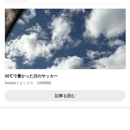
高橋直純のトラブルメーカー第1167回更新しまし
た！
高橋直純オフィシャルブログ「なおずみぶろぐ」
11日前
Powered by Ameba
築45年でも安心なハウスメーカーの家
Amebaトピックス
1日前
アンジャ児嶋さん相葉ちゃんと食事で紹介された仲
のいい後輩にコイツとは仲よく出来ないと思った
喋り場ならぬ語り場(仮)
10日前
渡辺美奈代 湯むきする蜂蜜漬け
Amebaトピックス
1日前
何故トランプ大統領が日本円を支援するのかと聞か
れた時の答え
nokoarikonのブログ
2日前