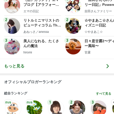
ビューティコラム The
ィズニー日記
little minimalist's bea
あねっさ／anessa
☆やまあこ☆
uty colum
3
3
美人になれる、たくさ
日々是甘露2〜デ
んの魔法
ー風味〜
hiromi
甘露
もっと見る
オフィシャルブロガーランキング
総合ランキング
すべて見る
1
2
3
市川團十郎白
小林麻央
だいたひかる
桃
クロ
猿
急上昇ランキング
すべて見る