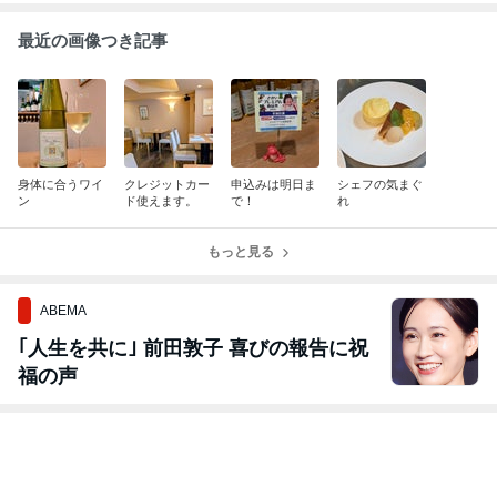
最近の画像つき記事
身体に合うワイ
クレジットカー
申込みは明日ま
シェフの気まぐ
ン
ド使えます。
で！
れ
もっと見る
ABEMA
｢人生を共に｣ 前田敦子 喜びの報告に祝
福の声