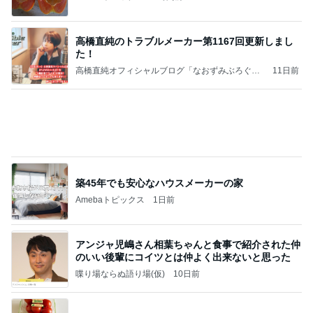
堀ちえみ 旅のビュッフェでの朝食
Amebaトピックス
1日前
記事を読む
脂肪燃焼する珍しいプロテイン
Amebaトピックス
1日前
最近の香港で食べて感動したもの、いろいろまと
め！
香港在住えりのおいしい食べ歩きガイド
13日前
妊娠24wの太り過ぎかもしれない体重
Amebaトピックス
2日前