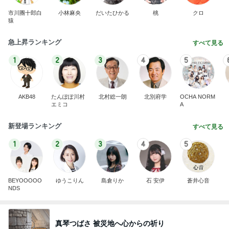
1
2
3
4
5
AKB48
たんぽぽ川村
北村総一朗
北別府学
OCHA NORM
エミコ
A
新登場ランキング
すべて見る
1
2
3
4
5
BEYOOOOO
ゆうこりん
島倉りか
石 安伊
蒼井心音
NDS
真琴つばさ 被災地へ心からの祈り
Amebaトピックス
16時間前
8月2日放送のTBS「週刊さんまとマツコ」先週に引
き続き出演します♪