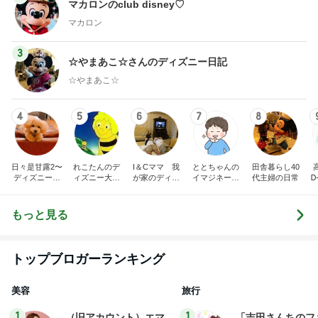
☆やまあこ☆
4
5
6
7
8
日々是甘露2〜
れこたんのデ
I＆Cママ 我
ととちゃんの
田舎暮らし40
ディズニー風
ィズニー大好
が家のディズ
イマジネーシ
代主婦の日常
Ꭰ
味〜
き♡孫4人
ニー♡ブログ
ョンタイム
もっと見る
トップブロガーランキング
美容
旅行
1
1
（旧アカウント）エマ
「吉田さんちのフ
ブログ【アラフォー会
リー日記」Powere
社売却セカンドライ
y Ameba 吉田さ
エマの日記
吉田さんファミリー
フ】
ミリーオフィシャ
ログ
2
2
リトルミニマリストの
☆やまあこ☆さん