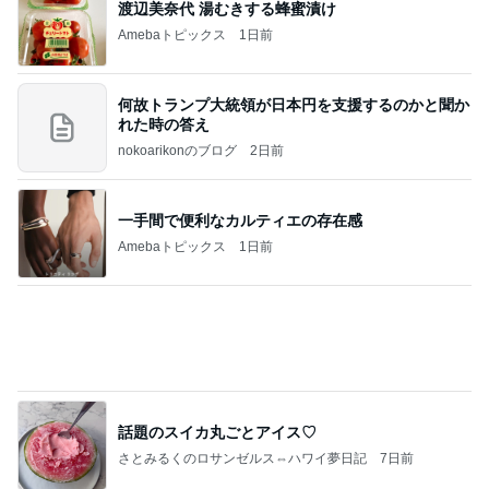
地獄
日本人
1日前
少し混んでいる整形外科での7人待ち
Amebaトピックス
1日前
敬三さんも言いよったのよか。そうか。それは茂美
のしてはならない禁じ手だったな。陣内が言いよる
のよ
nanasantojiroのブログ
3日前
アレクの妹タマラの最近の姿
Amebaトピックス
1日前
【ANAプレミアムクラス初体験】雷で50分遅延…
沖縄往復で分かった「余裕を買う」価値
華麗なるスタバマダム
2日前