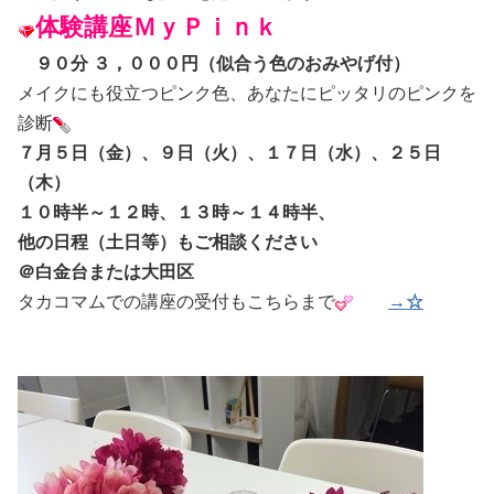
体験講座ＭｙＰｉｎ
ｋ
９０分 ３，０００
円（似合う色のおみやげ付）
メイクにも役立つピンク色、あなたにピッタリのピンクを
診断
７月５日（金）、９日（火）、１７日（水）、２５日
（木）
１０時半～１２時、１３時～１４時半、
他の日程（土日等）もご相談ください
＠白金台または大田区
タカコマムでの講座の受付もこちらまで
→☆