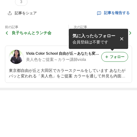
3
記事を報告する
記事をシェア
前の記事
次の記事
良子ちゃんとランチ会
色の学びで食を学ぶというこ
気に入ったらフォロー
と
会員登録は不要です
Viola Color School 自由が丘～あなたも変われる！美しくポジティブな未来の自分に出会えるメソッド～それが「美人色」
フォロー
美人色をご提案～カラー講師viola
東京都自由が丘と大田区でカラースクールをしています あなたが
パッと変われる「美人色」をご提案 カラーを通して外見も内面も
自信をつけましょう あなたも「変われる」！！