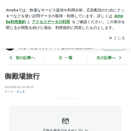
御殿場旅行 | Viola Color School 自由が丘～あなたも変われ
る！美しくポジティブな未来の自分に出会えるメソッド～それ
アプリをダウンロードして
ブログの更新通知
を受け取りまし
開く
が「美人色」
ょう。
Viola Color School 自由が丘～あなたも変わ
フォロー
れる！美しくポジティブな未来の自分に出会
えるメソッド～それが「美人色」
前の記事へ
一覧
次の記事へ
御殿場旅行
2019-06-18 14:26:12
テーマ：
ＣＬＥ
広告を表示できませんでした