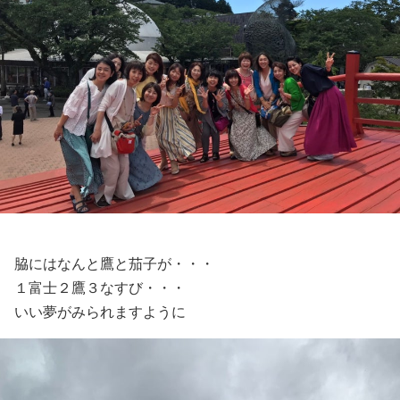
脇にはなんと鷹と茄子が・・・
１富士２鷹３なすび・・・
いい夢がみられますように