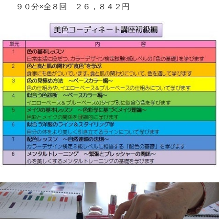
９０分×全８回 ２６，８４２円