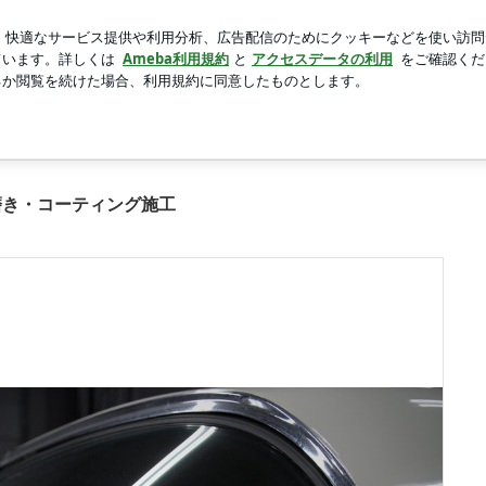
後の思い出
新規登録
ログイ
芸能人ブログ
人気ブログ
グ施工の画像 17枚中7枚目
キパーツ磨き・コーティング施工