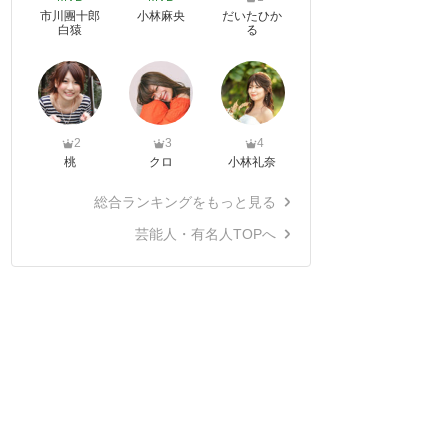
市川團十郎
小林麻央
だいたひか
白猿
る
2
3
4
桃
クロ
小林礼奈
総合ランキングをもっと見る
芸能人・有名人TOPへ