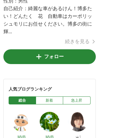
性別：
男性
自己紹介：
綺麗な車があるけん！博多た
い！どんたく 花 自動車はカーポリッ
シュモリにお任せください。博多の街に
輝...
続きを見る
フォロー
人気ブログランキング
総合
新着
急上昇
MVB
MVB
1