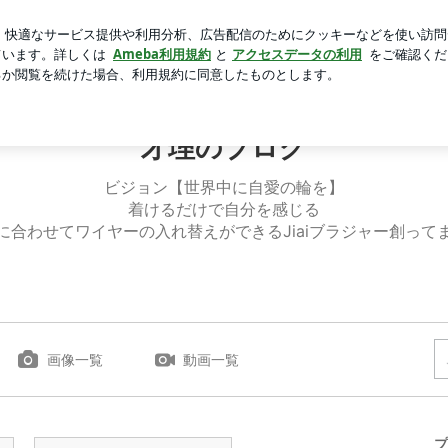
た次女の異変
芸能人ブログ
人気ブログ
新規登録
ロ
才理のブログ
ビジョン【世界中に自愛の輪を】
着けるだけで自分を感じる
に合わせてワイヤーの入れ替えができるJiaiブラジャー創って
画像一覧
動画一覧
プ