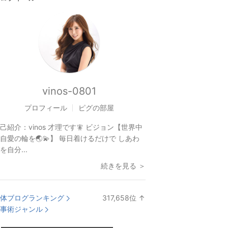
vinos-0801
プロフィール
ピグの部屋
己紹介：
vinos 才理です🧚 ビジョン【世界中
自愛の輪を🌏💫】 毎日着けるだけで しあわ
を自分...
続きを見る ＞
体ブログランキング
317,658
位
↑
ラ
事術ジャンル
ン
キ