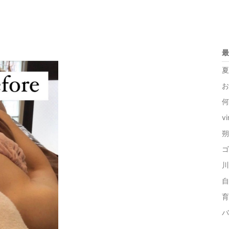
最
夏
お
何
v
朔
ゴ
川
自
育
バ