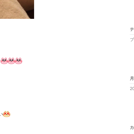
テ
ブ
す
月
2
い
カ