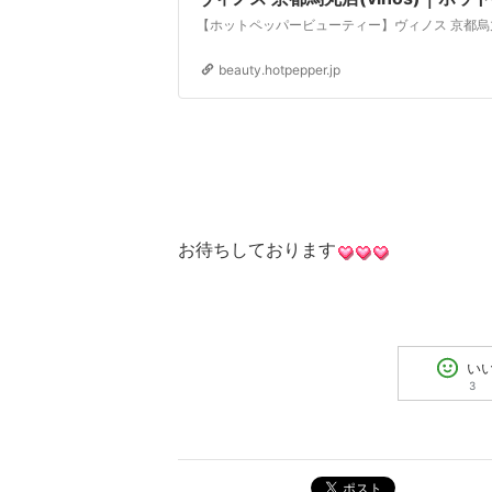
beauty.hotpepper.jp
お待ちしております
い
3
ポスト