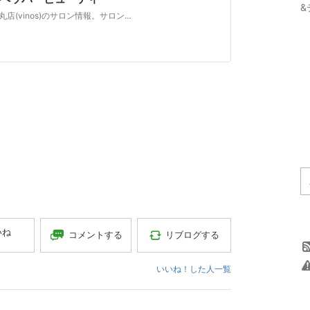
&
【ホットペッパービューティー】ヴィノス 京都烏丸店(vinos)のサロン情報。サロンの内外装、お得なクーポン、ブログ、口コミ、住所、電話番号など知りたい情報満載です。ホットペッパービューティーの２４時間いつでもOKなネット予約を活用しよう！
いね
コメントする
リブログする
いいね！した人一覧