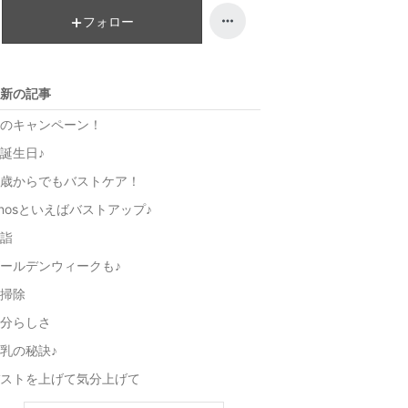
ン
フォロー
グ
上
昇
新の記事
のキャンペーン！
誕生日♪
歳からでもバストケア！
inosといえばバストアップ♪
詣
ールデンウィークも♪
掃除
分らしさ
乳の秘訣♪
ストを上げて気分上げて