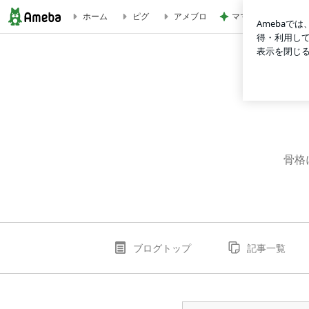
ママ友の電話で知っ
ホーム
ピグ
アメブロ
vinosといえばバストアップ♪ | 才理のブログ
骨格
ブログトップ
記事一覧