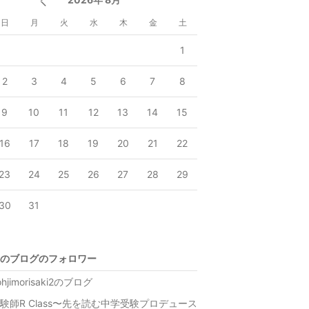
日
月
火
水
木
金
土
1
2
3
4
5
6
7
8
9
10
11
12
13
14
15
16
17
18
19
20
21
22
23
24
25
26
27
28
29
30
31
のブログのフォロワー
ohjimorisaki2のブログ
験師R Class〜先を読む中学受験プロデュース