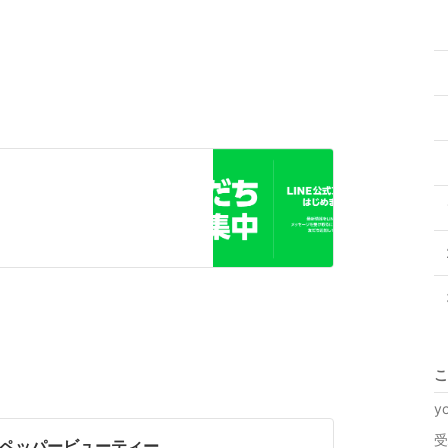
こ
y
受
ットペッパービューティー