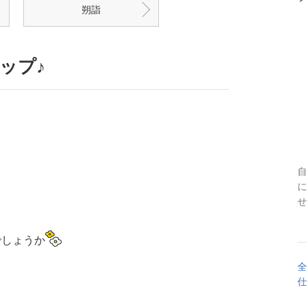
朔詣
ップ♪
自
に
せ
でしょうか
全
仕