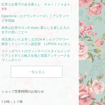
紅茶とお菓子のある暮らし Ｈｅｒｉｔａｇｅ
更新
Eglantyne（エグランティーヌ） | アンティー
ク幸福論
南青山紅茶サロンE-style~暮らしを楽しむ大人
女子の習いごと〜
埼玉県さいたま市｜土日OK☆シルクフラワー
教室｜インシーズン認定校 LUPION ルピオン
リリィホワイトのヴィンテージスタイルインテ
リア | イギリス輸入生地と英国アンティーク＆
ヴィンテージ
一覧を見る
ショップ営業時間のお知らせ
1３時～１７時