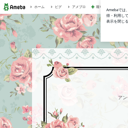
堀ちえみ 愛犬三姉
ホーム
ピグ
アメブロ
アンティークと紅茶のある暮らし
アン