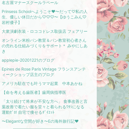
名古屋マナースクールラペール
Prinsess Schoolへようこそ❤︎〜だって♡私の人
生、優しい休日だから♡♡♡〜【ゆうこみん♡
岩村優子】
大衆演劇衣装・ロココドレス取扱店 フェアリー
オンライン米粉パン教室＆パン教室初心者さん
の売れる仕組みづくりをサポート＊ みやにしあ
き
applepie-20201221のブログ
Epines de Rose Paris Vintage フランスアンテ
ィークショップ店主のブログ
アメリカ駐在でも叶うママ起業 中本あかね
【命を考える歯医者】歯周病指導医
「太り続けて将来が不安な方へ」 食事改善と言
葉改善で着たい服を堂々と着られるﾜﾀｼになる
運動ｾﾞﾛ! 自宅で痩せるﾀﾞｲｴｯﾄ
〜Elegantな空間が好き〜Eの海外旅行記❤︎