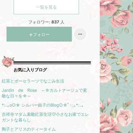
一覧を見る
フォロワー:
837
人
フォロー
お気に入りブログ
紅茶とポーセラーツでなごみ生活
Jardin de Rose ～☆カルトナージュで素
敵な日々を☆～
*:..｡o○☆ シルバー銀子のBlog○☆ﾟ･:,｡*:..｡
吉祥寺マダム素敵紅茶生活♡小さなお家でエレ
ガントな暮らし
陶子とアリスのティータイム