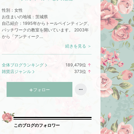
性別：
女性
お住まいの地域：
茨城県
自己紹介：
1995年からトールペインティング、
パッチワークの教室を開いています。 2003年
から「アンティーク...
続きを見る ＞
全体ブログランキング
189,479
位
↑
ラ
雑貨店ジャンル
373
位
↑
ン
ラ
キ
ン
ン
キ
フォロー
グ
ン
上
グ
昇
上
昇
このブログのフォロワー