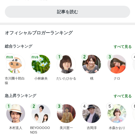
記事を読む
オフィシャルブロガーランキング
総合ランキング
すべて見る
1
2
3
市川團十郎白
小林麻央
だいたひかる
桃
クロ
猿
急上昇ランキング
すべて見る
1
2
3
4
5
木村直人
BEYOOOOO
美川憲一
吉岡淳
水森かおり
NDS