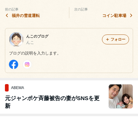
前の記事
次の記事
福井の雪道運転
コイン駐車場
んこのブログ
フォロー
んこ
ブログの説明を入力します。
ABEMA
元ジャンポケ斉藤被告の妻がSNSを更
新