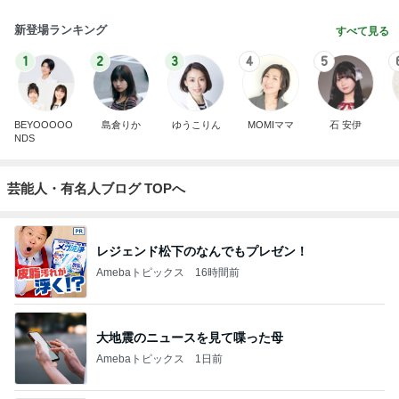
新登場ランキング
すべて見る
1
2
3
4
5
BEYOOOOO
島倉りか
ゆうこりん
MOMIママ
石 安伊
NDS
芸能人・有名人ブログ TOPへ
レジェンド松下のなんでもプレゼン！
Amebaトピックス
16時間前
大地震のニュースを見て喋った母
Amebaトピックス
1日前