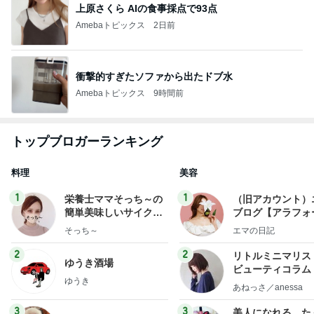
上原さくら AIの食事採点で93点
Amebaトピックス
2日前
衝撃的すぎたソファから出たドブ水
Amebaトピックス
9時間前
トップブロガーランキング
料理
美容
1
1
栄養士ママそっち～の
（旧アカウント）
簡単美味しいサイクル
ブログ【アラフォ
献立
社売却セカンドラ
そっち～
エマの日記
フ】
2
2
リトルミニマリス
ゆうき酒場
ビューティコラム 
ゆうき
little minimalist'
あねっさ／anessa
uty colum
3
3
美人になれる、た