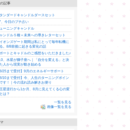
の記事
タンダードキャンドルダースセット
/7、今日のプチ占い
ューニングキャンドル
ャンドル５種＋未来への導きレターセット
イオンズゲート期間は私にとって毎年転機に
る。8/8前後に起きる変化の話
ポートとキャドルのご感想をいただきました♪
/10、水星が獅子座へ｜「自分を変える」と決
た人から現実が動き始める
8/25まで受付】9月のエネルギーサポート
8/10まで受付】今、人生のターニングポイン
です！｜今の流れ読み解きお便り
王星逆行から1か月、8月に見えてくる心の変
とは？
一覧を見る
画像一覧を見る
マ