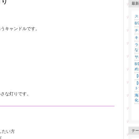
灯り
最新
ス
8
添うキャンドルです。
チ
キ
ラ
な
サ
8
め
【
【
ト
小さな灯りです。
海
化
テー
したい方
方