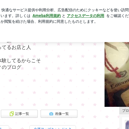
新規登録
ロ
ってみた結果
芸能人ブログ
人気ブログ
て普通です。
ャーム
ってるお店と人
体験してるからこそ
？のブログ
プロ
記事一覧
画像一覧