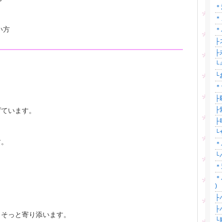
＊
＊
たい方
＊
├
├
└
└
＊
├
├
げています。
├
└
す。
＊
└
＊
＊
)
├
├
、そっと寄り添います。
└