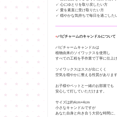
✓ 心にゆとりを取り戻したい方
✓ 愛を素直に受け取りたい方
✓ 穏やかな気持ちで毎日を過ごし
♦
バビチャームのキャンドルについて
バビチャームキャンドルは
植物由来のソイワックスを使用し
すべての工程を手作業で丁寧に仕上
ソイワックスはススが出にくく
空気を穏やかに整える性質がありま
お子様やペットと一緒のお部屋でも
安心して灯していただけます。
サイズは約4cm×4cm
小さなキャンドルですが
あなた自身と向き合う大切な時間に