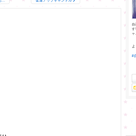
想…
金運アップキャンドル
自
す
ャ.
よ
#