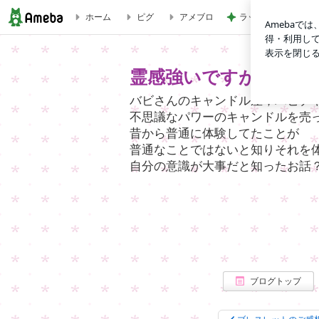
ホーム
ピグ
アメブロ
ラックに納豆まで飾
愛のキャンドル | 霊感強いですが、至って普通です。
霊感強いですが、至っ
バビさんのキャンドル屋；バビチ
不思議なパワーのキャンドルを売
昔から普通に体験してたことが
普通なことではないと知りそれを
自分の意識が大事だと知ったお話
ブログトップ