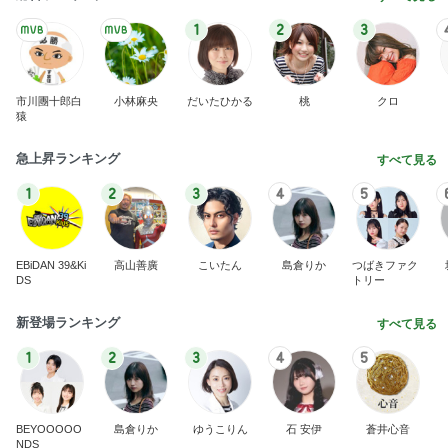
1
2
3
市川團十郎白
小林麻央
だいたひかる
桃
クロ
猿
急上昇ランキング
すべて見る
1
2
3
4
5
EBiDAN 39&Ki
高山善廣
こいたん
島倉りか
つばきファク
DS
トリー
新登場ランキング
すべて見る
1
2
3
4
5
BEYOOOOO
島倉りか
ゆうこりん
石 安伊
蒼井心音
NDS