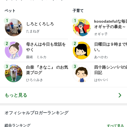
ペット
子育て
1
1
kosodatefulな毎
しろとくろしろ
オギャ子の暴走～
たまねぎ
オギャ子
2
2
母さんは今日も世話を
日曜日は９時まで
やく
い。
藤緒 ミルカ
あべかわ
3
3
白柴 『きなこ』 のお気
四十路シンパパの
楽ブログ
日記
ひろ☆みき
はやパパ
もっと見る
オフィシャルブロガーランキング
総合ランキング
すべて見る