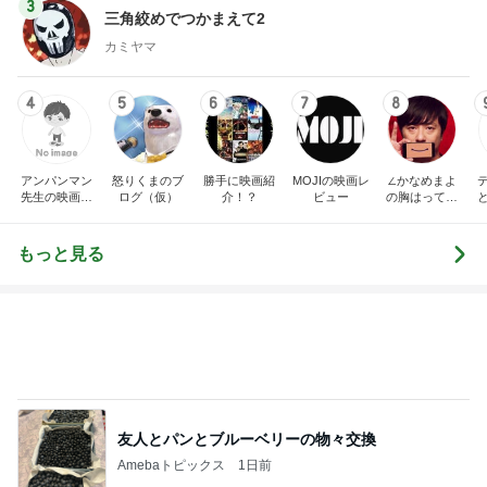
3
三角絞めでつかまえて2
カミヤマ
4
5
6
7
8
アンパンマン
怒りくまのブ
勝手に映画紹
MOJIの映画レ
∠かなめまよ
先生の映画講
ログ（仮）
介！？
ビュー
の胸はって行
座
け〜！自信持
って行け〜！
もっと見る
友人とパンとブルーベリーの物々交換
Amebaトピックス
1日前