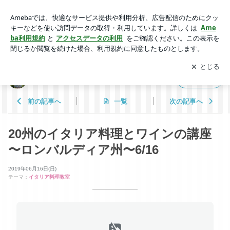
20州のイタリア料理とワインの講座 〜ロンバルディア州〜6/1
6 | mayaの軽井沢日記
アプリをダウンロードして
ブログの更新通知
を受け取りまし
開く
ょう。
mayaの軽井沢日記
フォロー
前の記事へ
一覧
次の記事へ
20州のイタリア料理とワインの講座
〜ロンバルディア州〜6/16
2019年06月16日(日)
テーマ：
イタリア料理教室