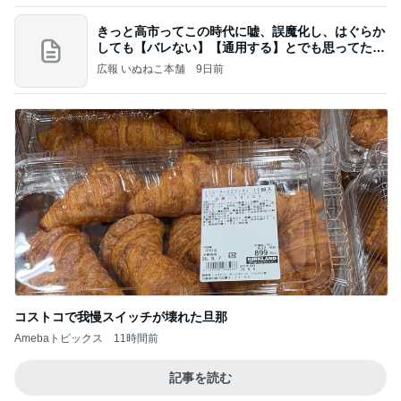
きっと高市ってこの時代に嘘、誤魔化し、はぐらか
しても【バレない】【通用する】とでも思ってたん
だろ
広報 いぬねこ本舗
9日前
コストコで我慢スイッチが壊れた旦那
Amebaトピックス
11時間前
記事を読む