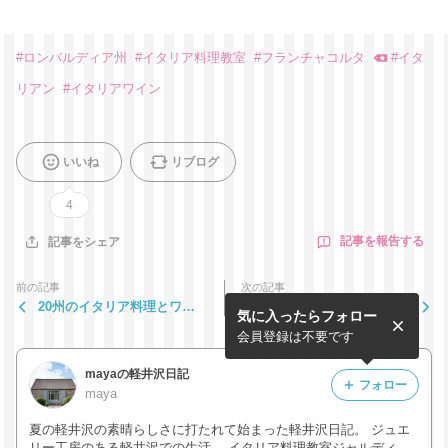
#
ロンバルディア州
#
イタリア料理教室
#
フランチャコルタ
#
イタ
リアン
#
イタリアワイン
いいね
リブログ
4
記事を報告する
記事をシェア
前の記事
次の記事
20州のイタリア料理とワイ
アカデミー・デュ・ヴァン2
気に入ったらフォロー
ンの講座 〜プーリア州〜
019年6月
会員登録は不要です
mayaの軽井沢日記
フォロー
maya
夏の軽井沢の素晴らしさに打たれて始まった軽井沢日記。 ジュエ
リー工房のある軽井沢での生活、 イタリア料理教室ジャルディー