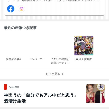
ノでの日々、 東京、軽井沢、海の家、イタリアを駆け回る日々の
中で起こる様々な出来事や人間模様をつづります。
最近の画像つき記事
伊香保温泉♨️
カンパーニュ
イタリア建国記
六月大歌舞伎
念日パーティー
@イタリア大使
館
もっと見る
ABEMA
神田うの「自分でもアル中だと思う」
酒漬け生活