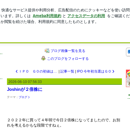
が入った透明バッグ
新規登録
芸能人ブログ
人気ブログ
ー投資）を重視した財務分析・企業分析
ブログ画像一覧を見る
このブログをフォローする
ＩＰＯ ＧＯの初値は２９１０円、公開価格を２１．３％上回る・・・シーラの優待は概ね予想通り
|
記事一覧
|
IPO 今年初当選はＧＯ
2026-06-10 07:56:33
Joshinが２倍株に
テーマ：
ブログ
２０２２年に買って４年弱で今日２倍株になってましたので、お別
れを考えるかもな段階ですねぇ。