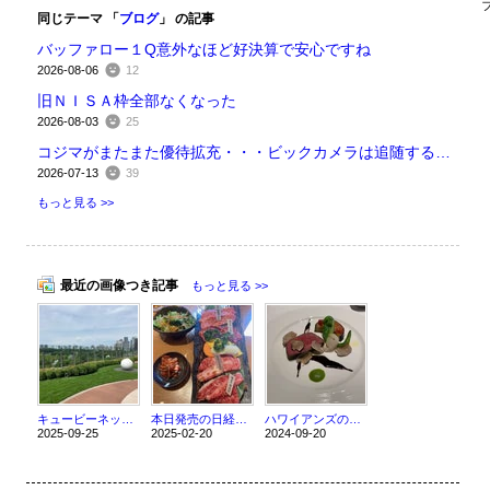
同じテーマ 「
ブログ
」 の記事
バッファロー１Q意外なほど好決算で安心ですね
2026-08-06
12
旧ＮＩＳＡ枠全部なくなった
2026-08-03
25
コジマがまたまた優待拡充・・・ビックカメラは追随するのだろうか
2026-07-13
39
もっと見る >>
最近の画像つき記事
もっと見る >>
キュービーネットからの初優待到着
本日発売の日経マネー４月号＆ダイヤモンドザイ４月号に掲載されました・・・大手５０％還元アプリ人気
ハワイアンズの最後の優待を手に入れよう・・・とある優待フルコース生活の日
2025-09-25
2025-02-20
2024-09-20