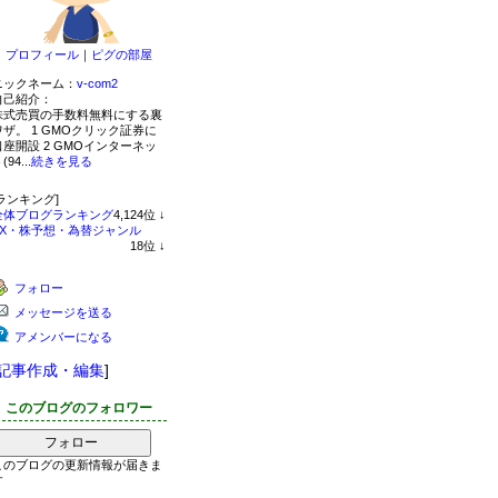
プロフィール
｜
ピグの部屋
ニックネーム：
v-com2
自己紹介：
株式売買の手数料無料にする裏
ワザ。 1 GMOクリック証券に
口座開設 2 GMOインターネッ
(94...
続きを見る
[ランキング]
全体ブログランキング
4,124
位
↓
ラ
FX・株予想・為替ジャンル
ン
18
位
↓
キ
ラ
ン
ン
フォロー
グ
キ
下
ン
メッセージを送る
降
グ
下
アメンバーになる
降
記事作成・編集
]
このブログのフォロワー
フォロー
このブログの更新情報が届きま
す