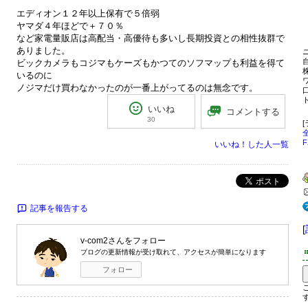
エディオン１２年以上保有で５倍弱
ヤマダ４年ほどで＋７０％
など家電量販店は高配当・高優待も多いし長期投資との相性抜群で
ありました。
ビックカメラもコジマもケーズもかつてのソフマップも利益を得て
いるのに
ノジマだけ買わなかったのが一番上がってるのは無念です。
ト
いいね
コメントする
30
いいね！した人一覧
ポスト
記事を報告する
[
v-com2
さんをフォロー
ブログの更新情報が受け取れて、アクセスが簡単になります
フォロー