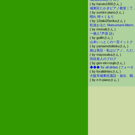
( by haruto1900さん )
城東区たかぎピアノ教室｜丁寧な指導で子どもの自信と成長を
( by sumire-pianoさん )
晴れ 時々くもり
( by 12taiki25erikaさん )
松波おるた Matsumami
( by mnmaltさん )
一個人｢芦原 諒｣
( by guilthさん )
山本いっとくの一言イットク
( by yamamotoittokuさん )
娘は英語・私はピアノ。ただの頑固な
( by mayosalsaさん )
現役老人のブログ
( by gen-eki-roujinさん )
◆◆◆ for all dirties (フォ
( by foralldirtiesさん )
大阪市城東区諏訪・放出、鶴見区今津 ピ
( by n-h-pianoさん )