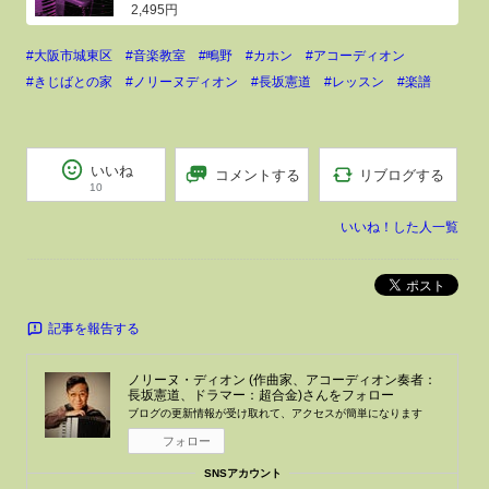
2,495円
#大阪市城東区
#音楽教室
#鴫野
#カホン
#アコーディオン
#きじばとの家
#ノリーヌディオン
#長坂憲道
#レッスン
#楽譜
いいね
リブログする
コメントする
10
いいね！した人一覧
ポスト
記事を報告する
ノリーヌ・ディオン (作曲家、アコーディオン奏者：
長坂憲道、ドラマー：超合金)
さんをフォロー
ブログの更新情報が受け取れて、アクセスが簡単になります
フォロー
SNSアカウント