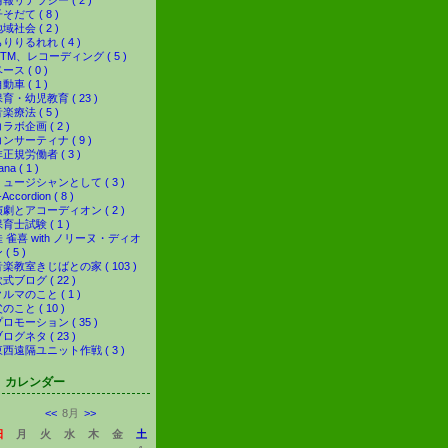
報リテラシー ( 2 )
そだて ( 8 )
域社会 ( 2 )
りりるれれ ( 4 )
TM、レコーディング ( 5 )
ース ( 0 )
動車 ( 1 )
育・幼児教育 ( 23 )
楽療法 ( 5 )
ラボ企画 ( 2 )
ンサーティナ ( 9 )
正規労働者 ( 3 )
ana ( 1 )
ミュージシャンとして ( 3 )
-Accordion ( 8 )
演劇とアコーディオン ( 2 )
育士試験 ( 1 )
桂 雀喜 with ノリーヌ・ディオ
 ( 5 )
音楽教室きじばとの家 ( 103 )
式ブログ ( 22 )
ルマのこと ( 1 )
のこと ( 10 )
ロモーション ( 35 )
ログネタ ( 23 )
東西遠隔ユニット作戦 ( 3 )
カレンダー
<<
8月
>>
日
月
火
水
木
金
土