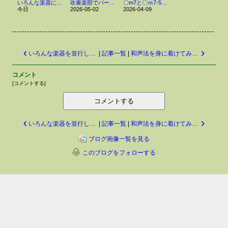
いろんな楽器に囲まれて
吹奏楽部でパーカッションを！
〇m7と〇ｍ7-5は全くの別モノです！
今日
2026-05-02
2026-04-09
いろんな楽器を並行して習える音楽教室
|
記事一覧
|
和声法を身に着けてみませんか？
コメント
[
コメントする
]
コメントする
いろんな楽器を並行して習える音楽教室
|
記事一覧
|
和声法を身に着けてみませんか？
ブログ画像一覧を見る
このブログをフォローする