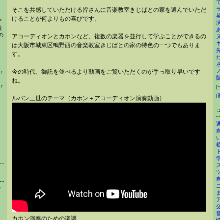
そこを共感していただける皆さんに音楽教室きじばとの家を選んでいただ
けることが何よりもの喜びです。
ア
投
の
アコーディオンとカホンなど、複数の楽器を並行して学ぶことができるの
は大阪市城東区鴫野西の音楽教室きじばとの家の特色の一つでもありま
す。
今の時代、御託を並べるより動画をご覧いただくのが手っ取り早いです
位
↑
ラ
ね。
ン
位
↑
[
キ
ラ
[
ン
ン
ルパン三世のテーマ（カホン＋アコーディオン演奏動画）
グ
キ
上
ン
昇
グ
通
上
自
昇
い
植
ド
学
ス
ツ
自
ニ
ィ
ま
ア
交
音
カホン演奏のための楽譜