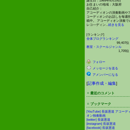
誕生日：
1969年8月29日
お住まいの地域：
大阪府
自己紹介：
アコーディオンの演奏動画や
コーディオンのお話しを毎週
稿中。 アコーディオン演奏で
レコ―ディン...
続きを見る
[ランキング]
全体ブログランキング
99,407
教室・スクールジャンル
1,705
フォロー
メッセージを送る
アメンバーになる
[
記事作成・編集
]
最近のコメント
ブックマーク
[YouTube] 長坂憲道 アコーデ
オン独奏動画
[twitter] 長坂憲道
[instagram] 長坂憲道
[facebook] 長坂憲道