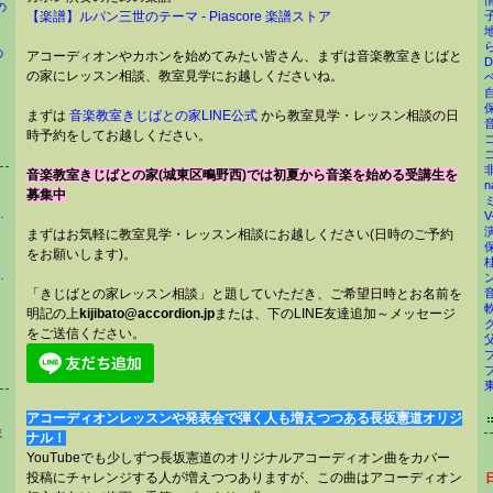
情
の
子
【楽譜】ルパン三世のテーマ - Piascore 楽譜ストア
地
ら
の
アコーディオンやカホンを始めてみたい皆さん、まずは音楽教室きじばと
D
の家にレッスン相談、教室見学にお越しくださいね。
ベ
自
保
まずは
音楽教室きじばとの家LINE公式
から教室見学・レッスン相談の日
音
時予約をしてお越しください。
コ
コ
非
音楽教室きじばとの家(城東区鴫野西)では初夏から音楽を始める受講生を
n
募集中
譜読みとコードが得意！
V
まずはお気軽に教室見学・レッスン相談にお越しください(日時のご予約
保
をお願いします)。
Powered by Ameba
ン
「きじばとの家レッスン相談」と題していただき、ご希望日時とお名前を
軟
明記の上
kijibato@accordion.jp
または、下のLINE友達追加～メッセージ
ク
をご送信ください。
父
プ
ブ
アコーディオンレッスンや発表会で弾く人も増えつつある長坂憲道オリジ
ま
ナル！
YouTubeでも少しずつ長坂憲道のオリジナルアコーディオン曲をカバー
投稿にチャレンジする人が増えつつありますが、この曲はアコーディオン