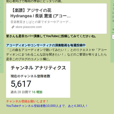
初心者向けで梅雨の季節にピッタリの曲。
実感【スミレミュージックスクール】
【楽譜】アジサイの花
1
Hydrangea / 長坂 憲道 (アコーデ
2
3
ィオン / 入門〜初級) - Piascore
 Alternatives
音楽教室きじばとの家でギターやアコーディオン、コンサーティナのレッスンで使っている入門用の楽曲です。 アコーディオン独奏専用譜ですので低音部譜表の第3線より下はベースラインの記譜、第3線より上はコードの演奏を指示しています。また...
楽譜ストア
store.piascore.com
皆さんも是非カバー演奏してYouTubeに投稿してみてくださいね。
信念振りかざすブログ
アコーディオンやコンサーティナの演奏動画を毎週投稿中
「この曲をアコーディオンで聴いてみたい！」とのリクエストや「アコー
ディオンにまつわるこんな話を聞きたい！」などのご要望が有りましたら
ーオールダーティーズ) Official Blog ◆◆◆
是非このブログのコメント欄に。
アノ教室 なか音楽教室
チャンネル登録お願いします！
YouTubeチャンネル登録者数10,000人まで、あと4,383人！