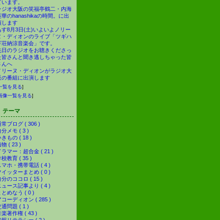
ています。
ラジオ大阪の笑福亭鶴二・内海
英華のhanashikaの時間。に出
演します
あす8月3日(土)いよいよノリー
ヌ・ディオンのライブ「ツギハ
ギ荘納涼音楽会」です。
先日のラジオをお聴きくださっ
た皆さんと聞き逃しちゃった皆
さんへ
ノリーヌ・ディオンがラジオ大
阪の番組に出演します
一覧を見る
]
画像一覧を見る
]
テーマ
常ブログ ( 306 )
分メモ ( 3 )
きもの ( 18 )
物 ( 23 )
ラマー：超合金 ( 21 )
校教育 ( 35 )
マホ・携帯電話 ( 4 )
イッターまとめ ( 0 )
分のココロ ( 15 )
ュース記事より ( 4 )
とめなう ( 0 )
コーディオン ( 285 )
通問題 ( 1 )
楽著作権 ( 43 )