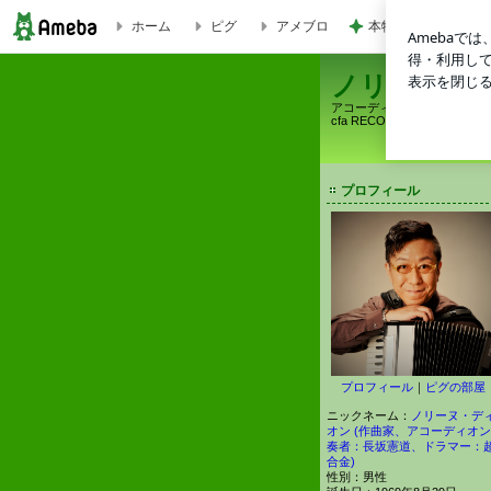
本物の桃を食べてる
ホーム
ピグ
アメブロ
カホンやアコーディオンを始めませんか？ | ノリーヌ・ディオン (作曲家 アコーディ
ノリーヌ・デ
アコーディオン奏者、作曲家
cfa RECORDSの、子
プロフィール
プロフィール
｜
ピグの部屋
ニックネーム：
ノリーヌ・デ
オン (作曲家、アコーディオン
奏者：長坂憲道、ドラマー：
合金)
性別：
男性