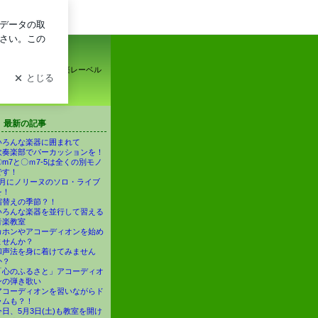
イン
坂憲道)
室きじばとの家、音楽レーベル
最新の記事
いろんな楽器に囲まれて
吹奏楽部でパーカッションを！
〇m7と〇ｍ7-5は全くの別モノ
です！
5月にノリーヌのソロ・ライブ
を！
宿替えの季節？！
いろんな楽器を並行して習える
音楽教室
カホンやアコーディオンを始め
ませんか？
和声法を身に着けてみません
か？
「心のふるさと」アコーディオ
ンの弾き歌い
アコーディオンを習いながらド
ラムも？！
今日、5月3日(土)も教室を開け