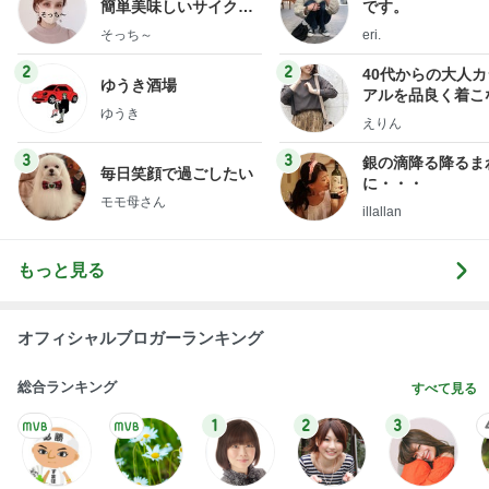
簡単美味しいサイクル
です。
献立
そっち～
eri.
2
2
40代からの大人
ゆうき酒場
アルを品良く着こ
ゆうき
ファッションブロ
えりん
3
3
銀の滴降る降るま
毎日笑顔で過ごしたい
に・・・
モモ母さん
illallan
もっと見る
オフィシャルブロガーランキング
総合ランキング
すべて見る
1
2
3