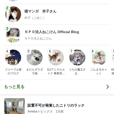
2
猫マンガ 米子さん
米子（こめこ）
3
ＮＰＯ法人ねこけん Official Blog
ＮＰＯ法人ねこけん
4
5
6
7
8
ファーブル家
まだらダラダ
社)アニマルエ
うちの魔王さ
ごんまるキャ
N
のブログ
ラ猫
イド 事務局＆
ま。
ット
みんなの日記
もっと見る
設置不可が発覚したニトリのラック
Amebaトピックス
1日前