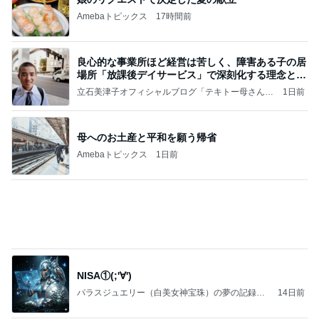
金貨を買いたいけど悩むタイミング
Amebaトピックス
1日前
【Hey! Say! JUMP ONE NIGHT VOYAGE】2026.
7/27
公式投稿まとめちゃいました。～HSJ＆UT&K.O.
11日前
～
宮古島で食べた鮮度抜群の鮪
Amebaトピックス
1日前