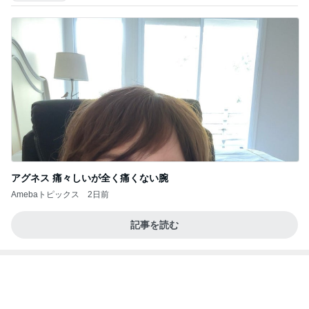
2026/07/27(K) 4本
何でかな？何でだろ？
10日前
カルディで即完売した伝説の商品
Amebaトピックス
1日前
義母は観念した？
トンデモ義母ンヌからのストレスがヤバい。
1日前
チーズと卵を落とした魅惑な状態
Amebaトピックス
12時間前