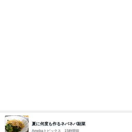
夫とファミレスで晩ごはん
武東由美オフィシャルブログ「MOTOちゃんと
18時間前
のはっぴぃな毎日」Powered by Ameba
痛くて堪らないのに食べたふかし芋
Amebaトピックス
1日前
同じ夢
四コマ戦士 パパ戦記
10日前
約20年振りの寝坊はゴミ回収の日
Amebaトピックス
1日前