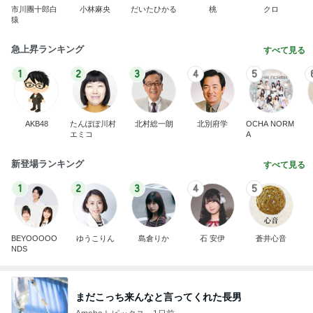
市川團十郎白
小林麻央
だいたひかる
桃
クロ
猿
急上昇ランキング
すべて見る
1
2
3
4
5
AKB48
たんぽぽ川村
北村総一朗
北別府学
OCHA NORM
エミコ
A
新登場ランキング
すべて見る
1
2
3
4
5
BEYOOOOO
ゆうこりん
島倉りか
石 安伊
蒼井心音
NDS
まだこっち来んなと言ってくれた長男