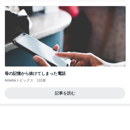
涅槃寂静をゴールに設定することがなぜ大事なの
か、シンボルを受容可能なメッセージとして投げる
ことが
気功師から見たバレエとヒーリングのコツ～「まと
3日前
いのば」ブログ
娘のリクエストで決定した夏の献立
Amebaトピックス
17時間前
良心的な事業所ほど経営は苦しく、障害ある子の居
場所「放課後デイサービス」で深刻化する理念と現
実の
立石美津子オフィシャルブログ「テキトー母さんの
1日前
すすめ」Powered by Ameba
母へのお土産と平和を願う帰省
Amebaトピックス
1日前