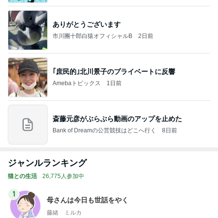
ありがとうございます
市川團十郎白猿オフィシャルB
2日前
｢庶民的｣北川景子のプライベートに反響
Amebaトピックス
1日前
斎藤元彦がぶらぶら動画のアップを止めた
Bank of Dreamの公営競技はどこへ行く
8日前
ジャンルランキング
猫との生活
26,775人参加中
1
母さんは今日も世話をやく
藤緒 ミルカ