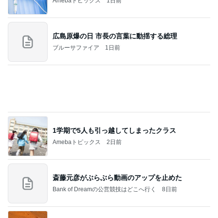
Amebaトピックス
1日前
広島原爆の日 市長の言葉に動揺する総理
ブルーサファイア
1日前
1学期で5人も引っ越してしまったクラス
Amebaトピックス
2日前
斎藤元彦がぶらぶら動画のアップを止めた
Bank of Dreamの公営競技はどこへ行く
8日前
義父や祖母の入退で出た身体の疲れ
Amebaトピックス
2日前