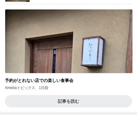
予約がとれない店での楽しい食事会
Amebaトピックス
1日前
記事を読む
夏に何度も作るネバネバ副菜
Amebaトピックス
15時間前
力強いジャンプをまるで天上の美しさのように軽や
かに着氷その芸術性によって心奪われる魔法を織り
なす
フィギュアスケート応援（くまはともだち）
1日前
相談なくいきなり会社を辞めた夫
Amebaトピックス
1日前