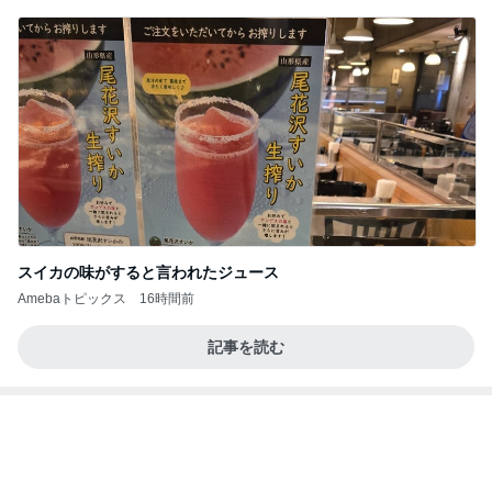
テテとグクは、かなりの確率で一緒にいるね(#^.^
#)
Purplevjkのブログ
1日前
閉店すると聞きみんなで行った場所
Amebaトピックス
2日前
【プレゼント選び】お金で買えないもの！これがな
かなか難しい！
桃オフィシャルブログ Powered by Ameba
10日前
首肩の負担に気づかされた授乳服
Amebaトピックス
16時間前