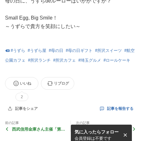
母の日に、うずらdeルーローはいかがですか？
Small Egg, Big Smile！
～うずらで貴方を笑顔にしたい～
#
うずら
#
うずら屋
#
母の日
#
母の日ギフト
#
所沢スイーツ
#
航空
公園カフェ
#
所沢ランチ
#
所沢カフェ
#
埼玉グルメ
#
ロールケーキ
いいね
リブログ
2
記事を報告する
記事をシェア
前の記事
次の記事
西武信用金庫さん主催「第2
5月5日『うずらの日』
気に入ったらフォロー
0回 物産・逸品見本市」出展
のお知らせ
会員登録は不要です