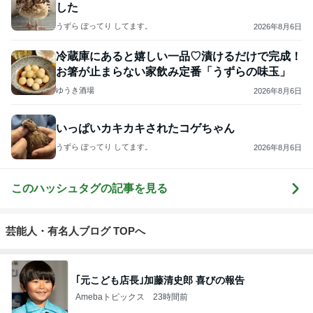
した
うずら ぽってり してます。
2026年8月6日
冷蔵庫にあると嬉しい一品♡漬けるだけで完成！
お箸が止まらない家飲み定番「うずらの味玉」
ゆうき酒場
2026年8月6日
いっぱいカキカキされたコゲちゃん
うずら ぽってり してます。
2026年8月6日
このハッシュタグの記事を見る
芸能人・有名人ブログ TOPへ
｢元こども店長｣加藤清史郎 喜びの報告
Amebaトピックス
23時間前