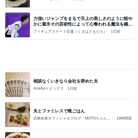
学生
日本人
7日前
アグネス 痛々しいが全く痛くない腕
Amebaトピックス
2日前