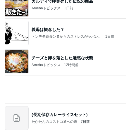
事務作業中に落ち着くスクイーズ
Amebaトピックス
1日前
ラーメン二郎 新潟店【新潟市中央区】ラーメン小
つけメン変更 ツルパツ麺が旨い新潟二郎のつけ麺
主に新潟グルメとラーメン食べ歩きのよしなしご
14日前
と
堀ちえみの夫 夕飯に準備した鶏すき
Amebaトピックス
1日前