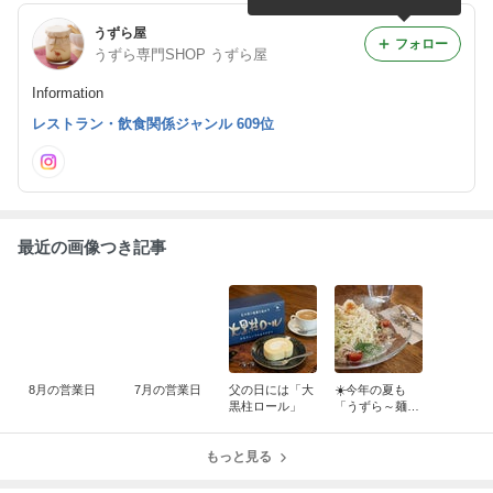
うずら屋
フォロー
うずら専門SHOP うずら屋
Information
レストラン・飲食関係ジャンル 609位
最近の画像つき記事
8月の営業日
7月の営業日
父の日には「大
☀️今年の夏も
黒柱ロール」
「うずら～麺」
はじめました☀️
もっと見る