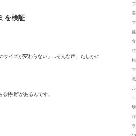
ブ
美
ミを検証
フ
健
食
時
のサイズが変わらない」…そんな声、たしかに
旅
マ
戦
ル
ある特徴”があるんです。
エ
壊
評
ラ
C