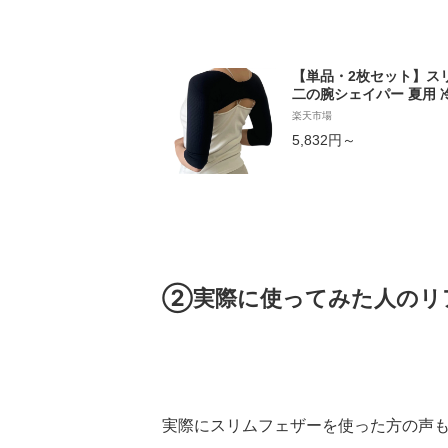
【単品・2枚セット】ス
二の腕シェイパー 夏用 
インナー 隠し 痩せ 細く
楽天市場
正 サポーター 二の腕カ
5,832円～
腕痩せグッズ 着圧インナ
猫背 改善
②実際に使ってみた人のリ
実際にスリムフェザーを使った方の声