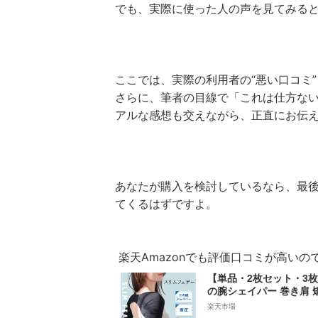
でも、実際に使った人の声を見てみる
ここでは、実際の利用者の“悪い口コミ
さらに、筆者の目線で「これは仕方な
アルな感想も交えながら、正直にお伝
あなたが購入を検討しているなら、最
てくるはずですよ。
楽天Amazonでも評価口コミが高い
【単品・2枚セット・3
の腕シェイパー 巻き肩 
二の腕 着圧 サポーター
楽天市場
ンナー 姿勢矯正 矯正 補