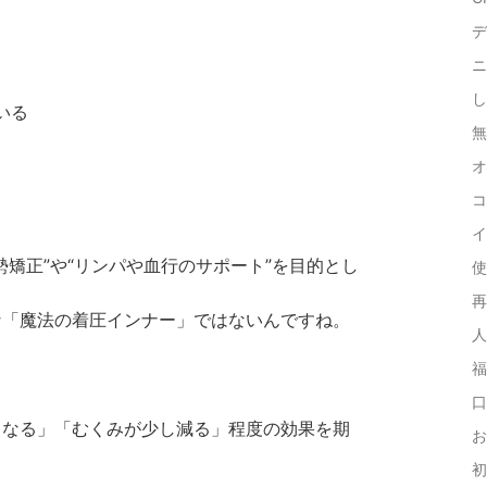
デ
ニ
し
いる
無
オ
コ
イ
矯正”や“リンパや血行のサポート”を目的とし
使
再
な「魔法の着圧インナー」ではないんですね。
人
福
口
くなる」「むくみが少し減る」程度の効果を期
お
。
初