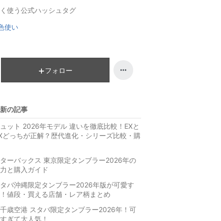
く使う公式ハッシュタグ
ン
キ
グ
ン
色使い
上
グ
昇
上
昇
フォロー
新の記事
ュット 2026年モデル 違いを徹底比較！EXと
Xどっちが正解？歴代進化・シリーズ比較・購
ターバックス 東京限定タンブラー2026年の
力と購入ガイド
タバ沖縄限定タンブラー2026年版が可愛す
！値段・買える店舗・レア柄まとめ
千歳空港 スタバ限定タンブラー2026年！可
すぎて大人気！