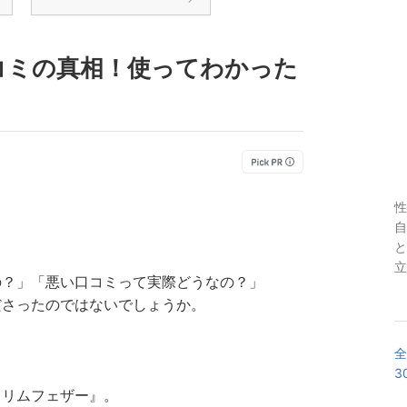
コミの真相！使ってわかった
性
自
と
立
の？」「悪い口コミって実際どうなの？」
ださったのではないでしょうか。
全
3
スリムフェザー』。