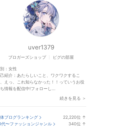
uver1379
ブロガーズショップ
ピグの部屋
別：
女性
己紹介：
あたらしいこと、ワクワクするこ
、えっ、これ知らなかった！！っていうお役
ち情報を配信中!フォローし...
続きを見る ＞
体ブログランキング
22,220
位
↑
ラ
0代〜ファッションジャンル
340
位
↑
ン
ラ
キ
ン