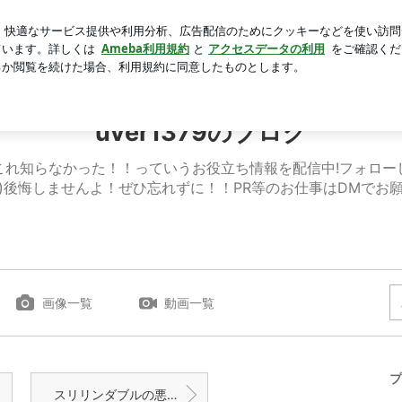
150円引き
芸能人ブログ
人気ブログ
新規登録
ログ
ト | uver1379のブログ
uver1379のブログ
これ知らなかった！！っていうお役立ち情報を配信中!フォロー
o^)後悔しませんよ！ぜひ忘れずに！！PR等のお仕事はDMでお
画像一覧
動画一覧
プ
スリリンダブルの悪い口コミ徹底調査！効果なし？体験談で真相暴露！