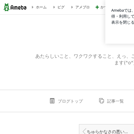
かつや対象商品が税抜
ホーム
ピグ
アメブロ
スリムフェザー悪い口コミの真相！使ってわかった効果のウソ・ホン
あたらしいこと、ワクワクすること、えっ、
ます(^
ブログトップ
記事一覧
ちゅらかなさの悪い口コミは本当？効果なしの真相と実際のリアル評価を徹底解説！