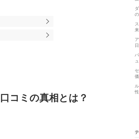
ダ
の
ス
来
ア
日
パ
ュ
セ
価
ル
性
口コミの真相とは？
テ