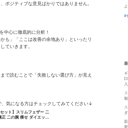
と、ポジティブな意見ばかりではありません。
よ
#
”を中心に徹底的に分析！
いかも」「ここは改善の余地あり」といったリ
えしていきます。
最
ギ
後まで読むことで「失敗しない選び方」が見え
D
入
ス
魅
ので、気になる方はチェックしてみてください↓
ス
枚セット】スリムフェザー 二
ぎ
矯正 二の腕 痩せ ダイエット
新
 二の腕着圧インナー 着圧イ
愛
正 下着 猫背 巻肩 巻き肩 イ