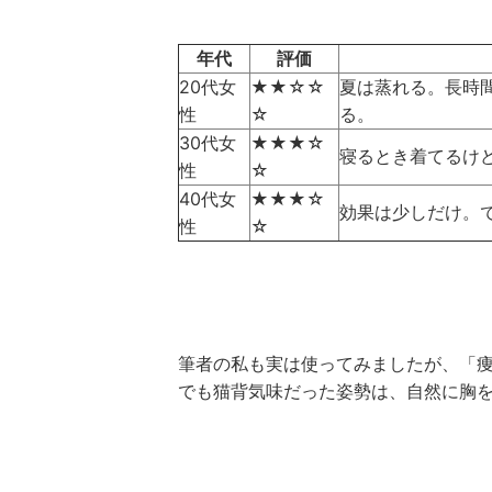
年代
評価
20代女
★★☆☆
夏は蒸れる。長時
性
☆
る。
30代女
★★★☆
寝るとき着てるけ
性
☆
40代女
★★★☆
効果は少しだけ。
性
☆
筆者の私も実は使ってみましたが、「
でも猫背気味だった姿勢は、自然に胸