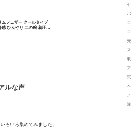
セ
バ
リムフェザー クールタイプ
コ
冷感 ひんやり 二の腕 着圧
コ
 たるみ 引き締め 巻き肩 矯
バー 二の腕サポーター 二の
売
ー 姿勢矯正 矯正 猫背矯正
ス
取
ア
恵
アルな声
ベ
ノ
違
もいろいろ集めてみました。