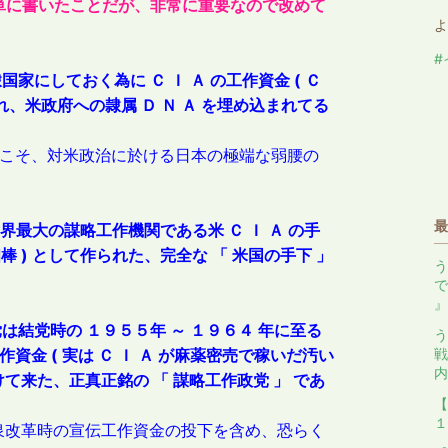
も簡単に書いたことだが、非常に重要なので改めて
よ
#
家にしておく為に Ｃ Ｉ Ａ の工作資金
(
Ｃ
、米政府への隷属 Ｄ Ｎ Ａ を埋め込まれてる
てこそ、対米政治に於ける日本の極端な弱腰の
最
世界最大の謀略工作機関である米 Ｃ Ｉ Ａ の手
相棒 ) として作られた、完全な 「 米国の手下 」
う
で
』
結党時の １９５５年 ～ １９６４ 年に至る
う
作資金 (
実は Ｃ Ｉ Ａ が麻薬密売で稼いだ汚い
戦
内
けて来た、正真正銘の 「 謀略工作政党 」 であ
【
１
泉改革時の宣伝工作資金の投下を含め、恐らく