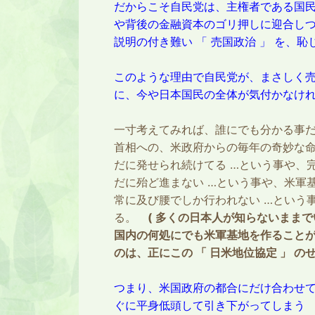
だからこそ自民党は、主権者である国民
や背後の金融資本のゴリ押しに迎合し
説明の付き難い 「 売国政治 」 を、
このような理由で自民党が、まさしく売
に、今や日本国民の全体が気付かなけ
一寸考えてみれば、誰にでも分かる事
首相への、米政府からの毎年の奇妙な命令
だに発せられ続けてる …という事や、完
だに殆ど進まない …という事や、米軍
常に及び腰でしか行われない …という
る。
( 多くの日本人が知らないままで
国内の何処にでも米軍基地を作ることが
のは、正にこの 「 日米地位協定 」 のせ
つまり、米国政府の都合にだけ合わせ
ぐに平身低頭して引き下がってしまう 「