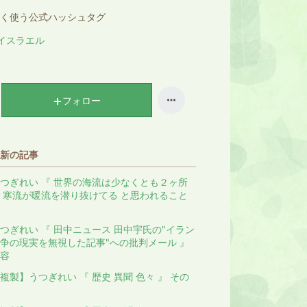
く使う公式ハッシュタグ
イスラエル
フォロー
新の記事
つぎれい 『 世界の海流は少なくとも２ヶ所
 寒流が暖流を潜り抜けてる と思われること
つぎれい 『 田中ニュース 田中宇氏の"イラン
争の現実を無視した記事"への批判メール 』
容
複製】うつぎれい 『 歴史 異聞 色々 』 その