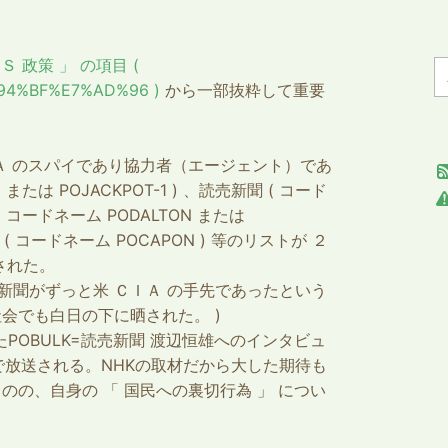
 政策 」 の項目 (
E6%94%BF%E7%AD%96 )
から一部抜粋して重要
Ａ のスパイであり協力者（エージェント）であ
たは POJACKPOT-1 ) 、読売新聞 ( コード
( コードネーム PODALTON または
 ( コードネーム POCAPON ) 等のリストが ２
された。
新聞がずっと米 ＣＩＡ の手先であったという
会でも白日の下に晒された。 )
ったPOBULK=読売新聞
渡辺恒雄へのインタビュ
で放送される。NHKの取材だから大した期待も
の、自身の 「 国民への裏切行為 」 につい