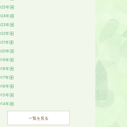
開
025
年
く
開
024
年
く
開
023
年
く
開
022
年
く
開
021
年
く
開
020
年
く
開
019
年
く
開
018
年
く
開
017
年
く
開
016
年
く
開
015
年
く
開
014
年
く
開
く
一覧を見る