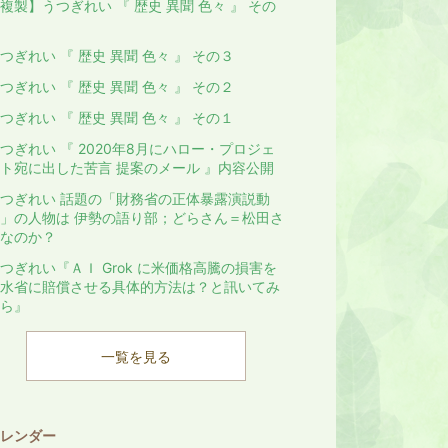
複製】うつぎれい 『 歴史 異聞 色々 』 その
つぎれい 『 歴史 異聞 色々 』 その３
つぎれい 『 歴史 異聞 色々 』 その２
つぎれい 『 歴史 異聞 色々 』 その１
つぎれい 『 2020年8月にハロー・プロジェ
ト宛に出した苦言 提案のメール 』内容公開
つぎれい 話題の「財務省の正体暴露演説動
」の人物は 伊勢の語り部；どらさん＝松田さ
なのか？
つぎれい『ＡＩ Grok に米価格高騰の損害を
水省に賠償させる具体的方法は？と訊いてみ
ら』
一覧を見る
レンダー