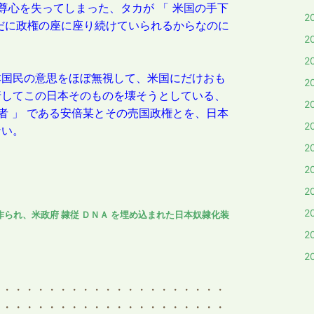
尊心を失ってしまった、タカが 「 米国の手下
2
だに政権の座に座り続けていられるからなのに
2
2
本国民の意思をほぼ無視して、米国にだけおも
2
行してこの日本そのものを壊そうとしている、
2
者 」 である安倍某とその売国政権とを、日本
2
ない。
2
2
2
2
作られ、米政府 隷従 ＤＮＡ を埋め込まれた日本奴隷化装
2
2
・・・・・・・・・・・・・・・・・・・・・
・・・・・・・・・・・・・・・・・・・・・