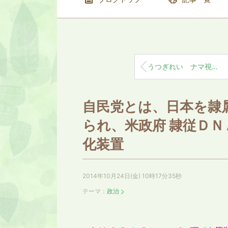
うつぎれい ナマ視聴率に拘る ＣＭ 付き地上波テレビが未だに生き延びてる本当の理由
自民党とは、日本を隷
られ、米政府 隷従Ｄ
化装置
2014年10月24日(金) 10時17分35秒
テーマ：
政治