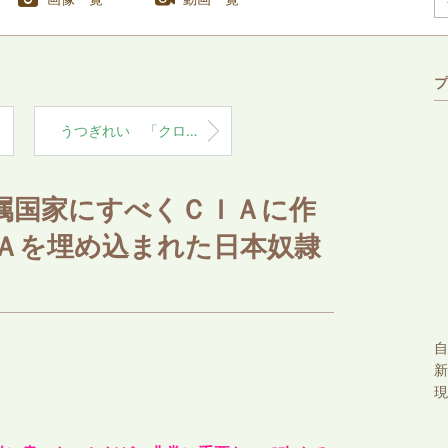
プ
うつぎれい 「クローズドＳＮＳは親密な個人間情報の危ない落とし穴 (ワナ) であると認識せよ 」
属国家にすべくＣＩＡに作
ＮＡを埋め込まれた日本奴隷
自
新
現