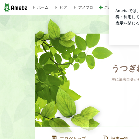
ご褒美に食べた1個6
ホーム
ピグ
アメブロ
自民党とは、日本を隷属国家にすべくＣＩＡに作られ、米政府 
うつぎ
主に筆者自身が
ブログトップ
記事一覧