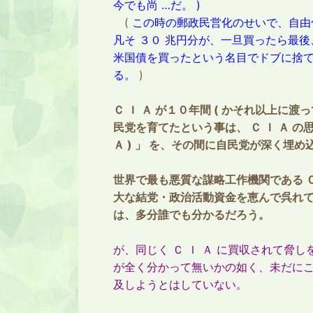
今でも尚 …だ。 )
(
この時の郵政民営化のせいで、自由
凡そ ３０ 兆円分が、一旦買ったら最
米国債を買ったという名目でドブに捨て
る。
)
Ｃ Ｉ Ａ が１０年間 ( かそれ以上に
民党を育てたという事は、 Ｃ Ｉ Ａ の思
Ａ ) 」 を、その間に自民党が深く埋
世界で最も悪質な謀略工作機関である Ｃ
大な結党・政治活動資金を恵んで呉れて
は、多分誰でも分かるだろう。
が、同じく Ｃ Ｉ Ａ に買収されて脅
が全く分かって無いかの如く、未だに
及しようとはしていない。