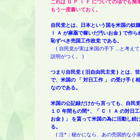
これは Ｇ Ｐ Ｉ Ｆ についての項で
もう一度書いておく。
自民党とは、日本という国を米国の奴隷国
Ｉ Ａ が麻薬で稼いだ汚いお金
)
で作られ
恥ずべき売国工作政党 である。
( 自民党が実は米国の手下 …と考え
説明がつく。 )
つまり自民党 ( 旧自由民主党 ) とは、
で、米国の 「 対日工作 」 の受け手 ( 
なのである。
米国の公記録だけから言っても、自民党は
１０ 年間もの間*、「 Ｃ Ｉ Ａ の対日工
お金
) 」 を貰って米国の為に活動し続
る。
( 注*；秘かになら、あの売国的な小