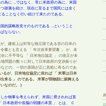
の為に …ではなく、常に米政府の為に、米国
つつ隷属を続け、現在に至るまで国民には全く
恥じることなく行い続けて来たのである。
国的謀略政党そのものである …ということ
ればならない。
だが、建前上は対等な独立国である筈の日本の
書とも言える 「 年次改革要望書 」 が、未
全に不平等な 「 日米地位協定 」 の改正が未
基地問題の数々に対して日本政府の交渉振りが
事などの、一切の原因が正に其処に有るのであ
いるが、日米地位協定に依れば 「 米軍は日本
出来る 」 のである。 米軍が我物顔に振舞える
いなのだ。 )
月
てしか物事を考えられず、米国に脅されれば直
 日本政府や首脳の弱腰の本質 」 とは、 Ｃ
2