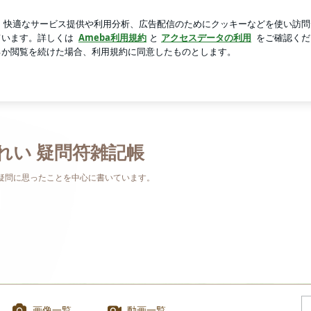
30円のマカロン
芸能人ブログ
人気ブログ
新規登録
隷従ＤＮＡを埋め込まれた日本奴隷化装置 | うつぎれい 疑問
れい 疑問符雑記帳
疑問に思ったことを中心に書いています。
画像一覧
動画一覧