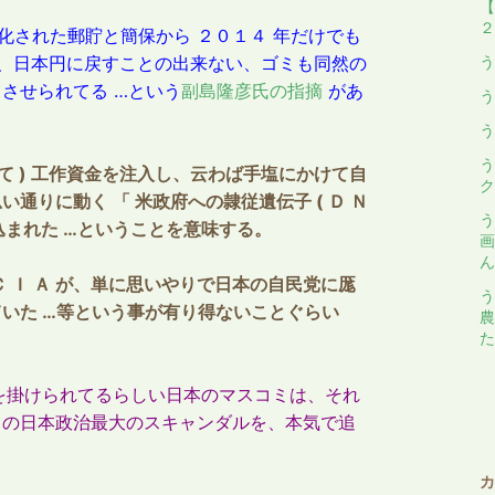
【
２
化された郵貯と簡保から ２０１４ 年だけでも
後、日本円に戻すことの出来ない、ゴミも同然の
う
させられてる …という
副島隆彦氏の指摘
があ
う
う
う
渡って ) 工作資金を注入し、云わば手塩にかけて自
ク
い通りに動く 「 米政府への隷従遺伝子 ( Ｄ Ｎ
う
め込まれた …ということを意味する。
画
ん
 Ｉ Ａ が、単に思いやりで日本の自民党に厖
う
いた …等という事が有り得ないことぐらい
農
た
しを掛けられてるらしい日本のマスコミは、それ
この日本政治最大のスキャンダルを、本気で追
カ