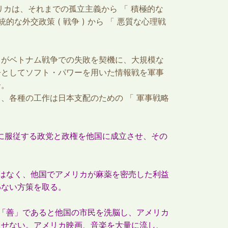
リカは、それまでの孤立主義から 「 積極的な
な外交政策 ( 戦争 ) から 「 悪質な心理戦
カがベトナム戦争での失敗を契機に、大規模な
争としてソフト・パワーを用いた情報戦を軍事
介。
、各種の工作は日本支配のための 「 軍事戦略
に服従する政党と政権を他国に成立させ、その
はなく、他国でアメリカが麻薬を密売した利益
わない方策を取る。
「善」であると他国の市民を洗脳し、アメリカ
させない。アメリカ映画、音楽を大量に流し、