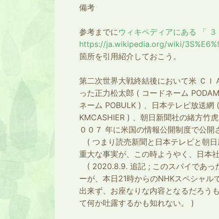
備考
参考までに
ウィキペディアにある 「 ３ Ｓ
https://ja.wikipedia.org/wiki/3S%
箇所を引用紹介しておこう。
第二次世界大戦終結後において米 ＣＩ
った正力松太郎 ( コードネーム PODAM ま
ネーム POBULK ) 、日本テレビ放送網 
KMCASHIER ) 、朝日新聞社の緒方竹虎
００７ 年に米国の情報公開制度で公開
( つまり読売新聞と日本テレビと朝日
重大な事実が、この時ようやく、日本社
( 2020.8.9. 追記 ; このスパイであ
ーが、本日21時からのNHKスペシャル
出来ず、お座なりな内容となるだろうもの
て何か吐露するかも知れない。
)