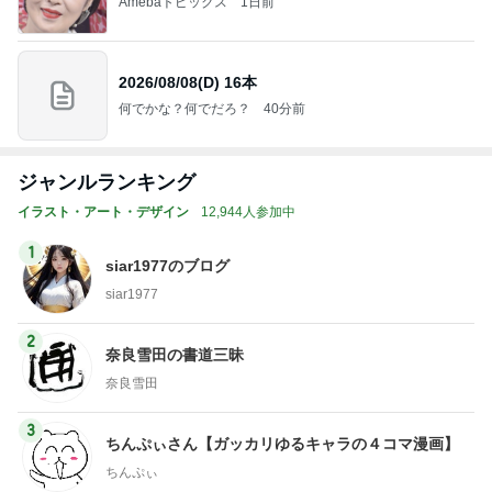
Amebaトピックス
1日前
2026/08/08(D) 16本
何でかな？何でだろ？
40分前
ジャンルランキング
イラスト・アート・デザイン
12,944人参加中
1
siar1977のブログ
siar1977
2
奈良雪田の書道三昧
奈良雪田
3
ちんぷぃさん【ガッカリゆるキャラの４コマ漫画】
ちんぷぃ