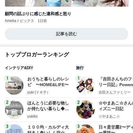
顧問の話ぶりに感じた違和感と怒り
Amebaトピックス
1日前
記事を読む
トップブロガーランキング
インテリア&DIY
旅行
1
1
おうちと暮らしのレシ
「吉田さんちのフ
ピ 〜HOME&LIFE〜
リー日記」Powere
y Ameba 吉田さ
yuki (ドキ子）
吉田さんファミリー
ミリーオフィシャ
ログ
2
2
ほんとうに必要な物し
☆やまあこ☆さん
か持たない暮らし◆Ke
ィズニー日記
ep Life Simple◆〜イ
yukiko
☆やまあこ☆
ンテリアのきろく〜
3
3
１００均・カルディ大
日々是甘露2〜デ
好き！食いしん坊☆き
ー風味〜