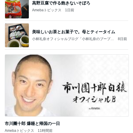
高野豆腐で作る飽きないそぼろ
Amebaトピックス
1日前
美味しいお茶とお菓子で。母とティータイム
小林礼奈オフィシャルブログ「小林礼奈のブーブー
8日前
ブログ」Powered by Ameba
市川團十郎 爆睡と帰国の一日
Amebaトピックス
11時間前