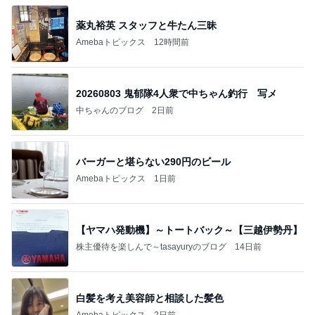
薬丸裕英 スタッフと牛たん三昧
Amebaトピックス
12時間前
20260803 鬼郁隊4人衆で中ちゃん釣行 写メ
中ちゃんのブログ
2日前
バーガーと堪らない290円のビール
Amebaトピックス
1日前
【ヤマハ発動機】～トートバック～【三越伊勢丹】
株主優待を楽しんで～tasayuryのブログ
14日前
白髪を考え美容師と相談した髪色
Amebaトピックス
2日前