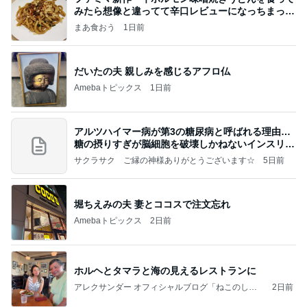
みたら想像と違ってて辛口レビューになっちまった
話
まあ食おう
1日前
だいたの夫 親しみを感じるアフロ仏
Amebaトピックス
1日前
アルツハイマー病が第3の糖尿病と呼ばれる理由…
糖の摂りすぎが脳細胞を破壊しかねないインスリン
の恐
サクラサク ご縁の神様ありがとうございます☆
5日前
堀ちえみの夫 妻とココスで注文忘れ
Amebaトピックス
2日前
ホルヘとタマラと海の見えるレストランに
アレクサンダー オフィシャルブログ「ねこのしっ
2日前
ぽ欲しいな」Powered by Ameba