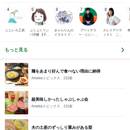
4
5
6
7
8
にじいろ工房
ぷくぷくリン
きゃらりんの
アートテラ
クレイアーテ
パ浮腫 【子宮
イラストブロ
ー・とに～の
ィスト こね
体癌サバイバ
グ
【ここにしか
こねランドの
ーのゆる楽コ
ない美術室】
金田みちよの
ミックエッセ
ブログ
もっと見る
イ】
麺をあまり好んで食べない理由に納得
Amebaトピックス
2日前
超美味しかったしゃぶしゃぶ会
Amebaトピックス
2日前
夫の土産のずっしり重みがある梨