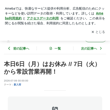
本日6日（月）はお休み // 7日（火）から常設営業再開！ | UTS
UWA KENSHIN
アプリをダウンロードして
ブログの更新通知
を受け取りまし
開く
ょう。
UTSUWA KENSHIN
フォロー
前の記事へ
一覧
次の記事へ
本日6日（月）はお休み // 7日（火）
から常設営業再開！
2026-07-06 00:00:00
テーマ：
新入荷