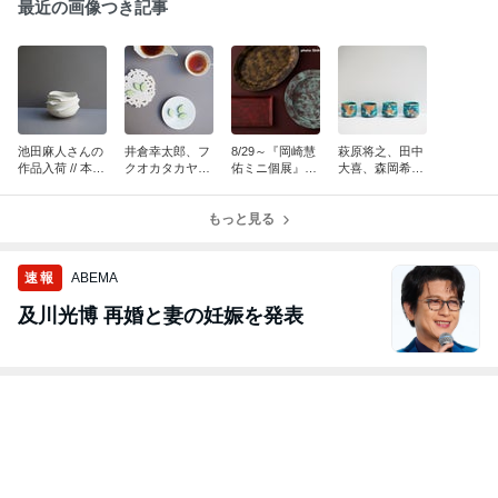
最近の画像つき記事
池田麻人さんの
井倉幸太郎、フ
8/29～『岡崎慧
萩原将之、田中
作品入荷 // 本日
クオカタカヤ、
佑ミニ個展』渋
大喜、森岡希世
も常設営業 16
片辺、えむにん
谷PARCO Disco
子さんの作品を
時半閉店
の器で // 本日も
ver Japan Lab.
オンラインにて
常設営業 12:00-
もっと見る
にて開催！
販売中/ 本日も
17:00
常設営業 12時-1
7時
速報
ABEMA
及川光博 再婚と妻の妊娠を発表