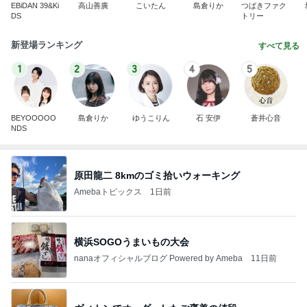
EBiDAN 39&Ki
高山善廣
こいたん
島倉りか
つばきファク
DS
トリー
新登場ランキング
すべて見る
1
2
3
4
5
BEYOOOOO
島倉りか
ゆうこりん
石 安伊
蒼井心音
NDS
原田龍二 8kmのゴミ拾いウォーキング
Amebaトピックス
1日前
横浜SOGOうまいもの大会
nanaオフィシャルブログ Powered by Ameba
11日前