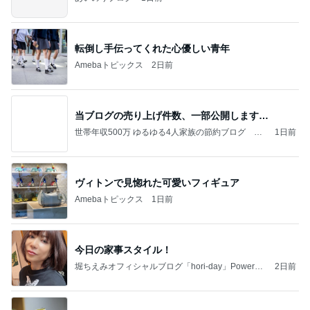
転倒し手伝ってくれた心優しい青年
Amebaトピックス
2日前
当ブログの売り上げ件数、一部公開します…
世帯年収500万 ゆるゆる4人家族の節約ブログ 〜
1日前
ケチ旦那と金銭感覚マヒ嫁の日々〜
ヴィトンで見惚れた可愛いフィギュア
Amebaトピックス
1日前
今日の家事スタイル！
堀ちえみオフィシャルブログ「hori-day」Powered
2日前
by Ameba