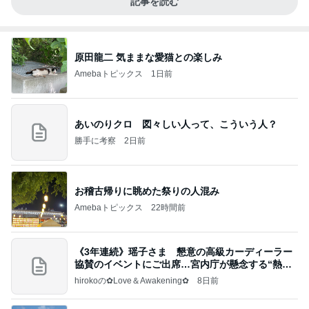
記事を読む
原田龍二 気ままな愛猫との楽しみ
Amebaトピックス
1日前
あいのりクロ 図々しい人って、こういう人？
勝手に考察
2日前
お稽古帰りに眺めた祭りの人混み
Amebaトピックス
22時間前
《3年連続》瑶子さま 懇意の高級カーディーラー
協賛のイベントにご出席…宮内庁が懸念する“熱心
すぎ
hirokoの✿Love＆Awakening✿
8日前