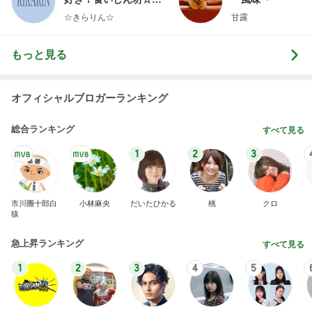
らりん☆のブログ
☆きらりん☆
甘露
もっと見る
オフィシャルブロガーランキング
総合ランキング
すべて見る
1
2
3
市川團十郎白
小林麻央
だいたひかる
桃
クロ
猿
急上昇ランキング
すべて見る
1
2
3
4
5