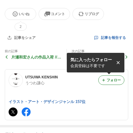
いいね
コメント
リブログ
2
記事を報告する
記事をシェア
前の記事
次の記事
片瀬和宏さんの作品入荷 //
御礼『お茶するうつわ展』G
気に入ったらフォロー
本日から常設営業 12:00-1
OOD TIMING TEA（静岡）
9:00
会員登録は不要です
UTSUWA KENSHIN
フォロー
うつわ謙心
イラスト・アート・デザインジャンル 157位