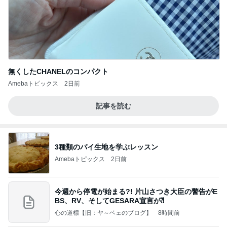
無くしたCHANELのコンパクト
Amebaトピックス
2日前
記事を読む
3種類のパイ生地を学ぶレッスン
Amebaトピックス
2日前
今週から停電が始まる?! 片山さつき大臣の警告がE
BS、RV、そしてGESARA宣言が⁈
心の道標【旧：ヤ～ベェのブログ】
8時間前