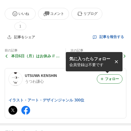
いいね
コメント
リブログ
1
記事を報告する
記事をシェア
前の記事
次の記事
本日6日（月）はお休み // 7
最終日17時まで！ 『お茶す
気に入ったらフォロー
日（火）から常設営業再開！
るうつわ展』GOOD TIMING
TEA（静岡）
会員登録は不要です
UTSUWA KENSHIN
フォロー
うつわ謙心
イラスト・アート・デザインジャンル 300位