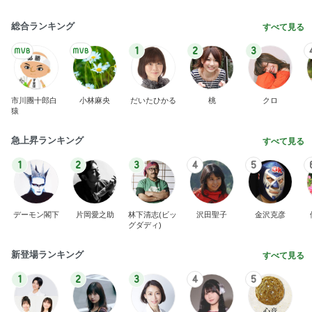
総合ランキング
すべて見る
1
2
3
市川團十郎白
小林麻央
だいたひかる
桃
クロ
猿
急上昇ランキング
すべて見る
1
2
3
4
5
デーモン閣下
片岡愛之助
林下清志(ビッ
沢田聖子
金沢克彦
グダディ)
新登場ランキング
すべて見る
1
2
3
4
5