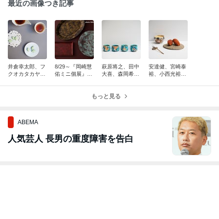
最近の画像つき記事
井倉幸太郎、フ
8/29～『岡崎慧
萩原将之、田中
安達健、宮崎泰
クオカタカヤ、
佑ミニ個展』渋
大喜、森岡希世
裕、小西光裕さ
片辺、えむにん
谷PARCO Disco
子さんの作品を
んのうつわ
の器で // 本日も
ver Japan Lab.
オンラインにて
で。。。 // 本日
常設営業 12:00-
にて開催！
もっと見る
販売中/ 本日も
も常設営業 12:0
17:00
常設営業 12時-1
0-17:00
7時
ABEMA
人気芸人 長男の重度障害を告白