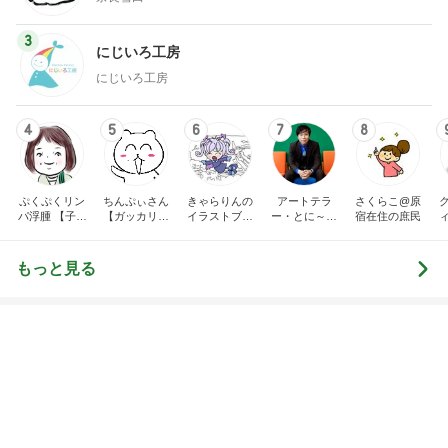
3
にじいろ工房
にじいろ工房
4
5
6
7
8
ぷくぷくリン
ちんぷぃさん
きゃらりんの
アートテラ
さくらこ@原
パ浮腫 【子宮
【ガッカリゆ
イラストブロ
ー・とに～の
宿在住の庶民
体癌サバイバ
るキャラの４
グ
【ここにしか
ーのゆる楽コ
コマ漫画】
ない美術室】
ミックエッセ
もっと見る
イ】