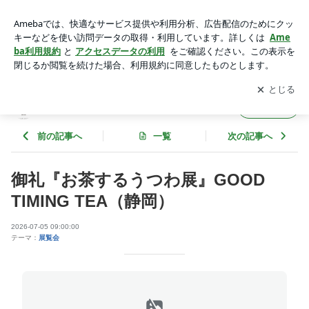
御礼『お茶するうつわ展』GOOD TIMING TEA（静岡） | UTS
UWA KENSHIN
アプリをダウンロードして
ブログの更新通知
を受け取りまし
開く
ょう。
UTSUWA KENSHIN
フォロー
前の記事へ
一覧
次の記事へ
御礼『お茶するうつわ展』GOOD
TIMING TEA（静岡）
2026-07-05 09:00:00
テーマ：
展覧会