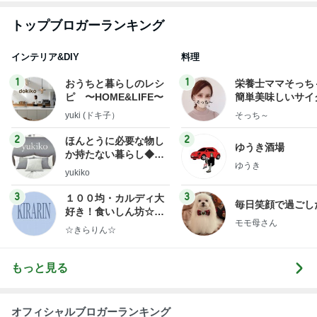
トップブロガーランキング
インテリア&DIY
料理
1
1
おうちと暮らしのレシ
栄養士ママそっち
ピ 〜HOME&LIFE〜
簡単美味しいサイ
献立
yuki (ドキ子）
そっち～
2
2
ほんとうに必要な物し
ゆうき酒場
か持たない暮らし◆Ke
ゆうき
ep Life Simple◆〜イ
yukiko
ンテリアのきろく〜
3
3
１００均・カルディ大
毎日笑顔で過ごし
好き！食いしん坊☆き
モモ母さん
らりん☆のブログ
☆きらりん☆
もっと見る
オフィシャルブロガーランキング