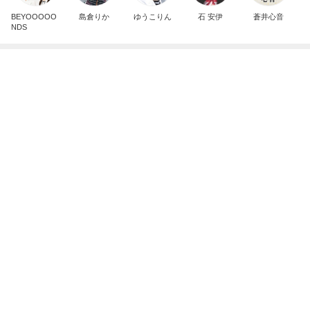
BEYOOOOO
島倉りか
ゆうこりん
石 安伊
蒼井心音
NDS