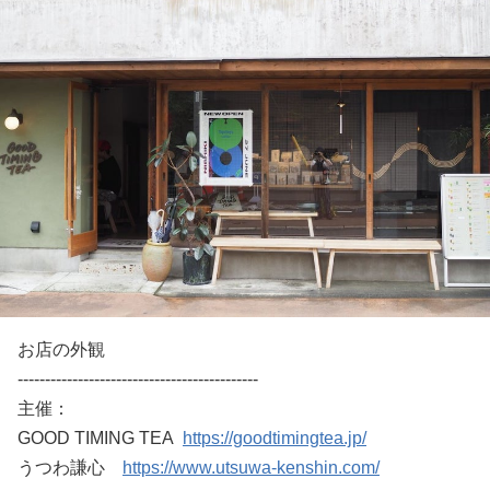
お店の外観
--------------------------------------------
主催：
GOOD TIMING TEA
https://goodtimingtea.jp/
うつわ謙心
https://www.utsuwa-kenshin.com/