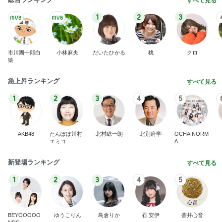
すべて見る
1
2
3
市川團十郎白
小林麻央
だいたひかる
桃
クロ
猿
急上昇ランキング
すべて見る
1
2
3
4
5
AKB48
たんぽぽ川村
北村総一朗
北別府学
OCHA NORM
エミコ
A
新登場ランキング
すべて見る
1
2
3
4
5
BEYOOOOO
ゆうこりん
島倉りか
石 安伊
蒼井心音