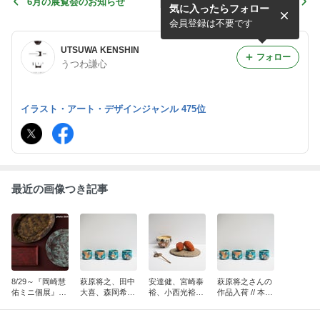
6月の展覧会のお知らせ
田中大喜さんの作品入荷 //
気に入ったらフォロー
本日も常設営業 15時半閉
店
会員登録は不要です
UTSUWA KENSHIN
フォロー
うつわ謙心
イラスト・アート・デザインジャンル 475位
最近の画像つき記事
8/29～『岡崎慧
萩原将之、田中
安達健、宮崎泰
萩原将之さんの
佑ミニ個展』渋
大喜、森岡希世
裕、小西光裕さ
作品入荷 // 本日
谷PARCO Disco
子さんの作品を
んのうつわ
も常設営業 12:0
ver Japan Lab.
オンラインにて
で。。。 // 本日
0-17:00