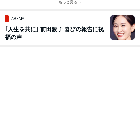
にて開催！
販売中/ 本日も
もっと見る
も常設営業 12:0
常設営業 12時-1
0-17:00
7時
ABEMA
｢人生を共に｣ 前田敦子 喜びの報告に祝
福の声