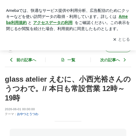
glass atelier えむに、小西光裕さんのうつわで。// 本日も常設
営業 12時～19時 | UTSUWA KENSHIN
アプリをダウンロードして
ブログの更新通知
を受け取りまし
開く
ょう。
UTSUWA KENSHIN
フォロー
前の記事へ
一覧
次の記事へ
glass atelier えむに、小西光裕さんの
うつわで。// 本日も常設営業 12時～
19時
2026-06-01 00:00:00
テーマ：
おやつとうつわ