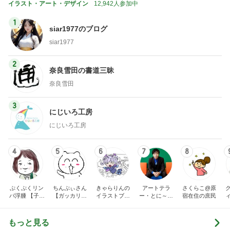
イラスト・アート・デザイン
12,942人参加中
1
siar1977のブログ
siar1977
2
奈良雪田の書道三昧
奈良雪田
3
にじいろ工房
にじいろ工房
4
5
6
7
8
ぷくぷくリン
ちんぷぃさん
きゃらりんの
アートテラ
さくらこ@原
パ浮腫 【子宮
【ガッカリゆ
イラストブロ
ー・とに～の
宿在住の庶民
体癌サバイバ
るキャラの４
グ
【ここにしか
ーのゆる楽コ
コマ漫画】
ない美術室】
ミックエッセ
もっと見る
イ】