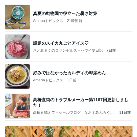
真夏の動物園で役立った暑さ対策
Amebaトピックス
21時間前
話題のスイカ丸ごとアイス♡
さとみるくのロサンゼルス⇔ハワイ夢日記
7日前
好みではなかったカルディの即席めん
Amebaトピックス
1日前
高橋直純のトラブルメーカー第1167回更新しまし
た！
高橋直純オフィシャルブログ「なおずみぶろぐ」
11日前
Powered by Ameba