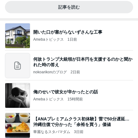
記事を読む
開いた口が塞がらないずさんな工事
Amebaトピックス
1日前
何故トランプ大統領が日本円を支援するのかと聞か
れた時の答え
nokoarikonのブログ
2日前
俺のせいで彼女が辛かったとの話
Amebaトピックス
15時間前
【ANAプレミアムクラス初体験】雷で50分遅延…
沖縄往復で分かった「余裕を買う」価値
華麗なるスタバマダム
3日前