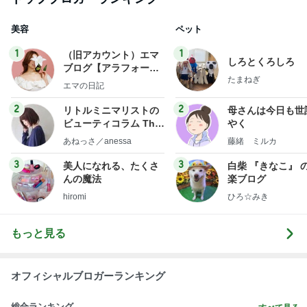
美容
ペット
1
1
（旧アカウント）エマ
しろとくろしろ
ブログ【アラフォー会
たまねぎ
社売却セカンドライ
エマの日記
フ】
2
2
リトルミニマリストの
母さんは今日も世
ビューティコラム The
やく
little minimalist's bea
あねっさ／anessa
藤緒 ミルカ
uty colum
3
3
美人になれる、たくさ
白柴 『きなこ』 
んの魔法
楽ブログ
hiromi
ひろ☆みき
もっと見る
オフィシャルブロガーランキング
総合ランキング