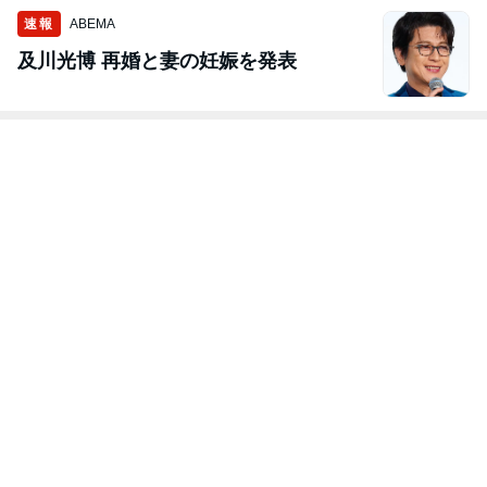
速報
ABEMA
及川光博 再婚と妻の妊娠を発表