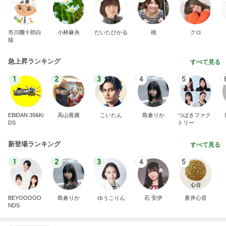
市川團十郎白
小林麻央
だいたひかる
桃
クロ
猿
急上昇ランキング
すべて見る
1
2
3
4
5
EBiDAN 39&Ki
高山善廣
こいたん
島倉りか
つばきファク
DS
トリー
新登場ランキング
すべて見る
1
2
3
4
5
BEYOOOOO
島倉りか
ゆうこりん
石 安伊
蒼井心音
NDS