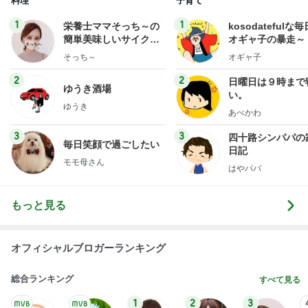
料理
子育て
1
1
栄養士ママそっち～の
kosodatefulな毎
簡単美味しいサイクル
オギャ子の暴走～
献立
そっち～
オギャ子
2
2
日曜日は９時まで
ゆうき酒場
い。
ゆうき
あべかわ
3
3
四十路シンパパの
毎日笑顔で過ごしたい
日記
モモ母さん
はやパパ
もっと見る
オフィシャルブロガーランキング
総合ランキング
すべて見る
1
2
3