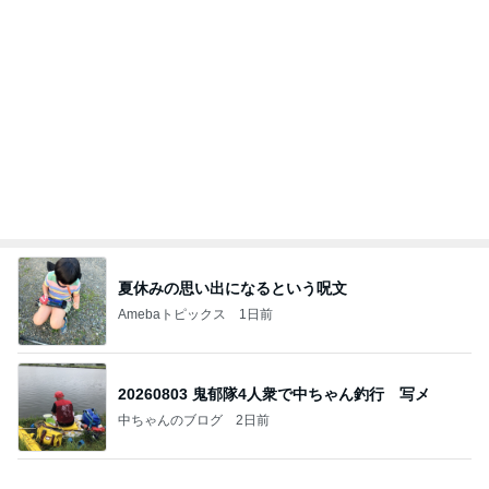
病みつきになり追加したワイドパンツ
Amebaトピックス
2日前
業務用アイスどこに売ってる？ロッテやタカナシ等
安い市販の2リットルアイスは業務スーパーやシャ
トレ
AKO | Smart Life
8日前
久しぶりに食べたプリンの残念なこと
Amebaトピックス
2日前
【ヤマハ発動機】～トートバック～【三越伊勢丹】
株主優待を楽しんで～tasayuryのブログ
14日前