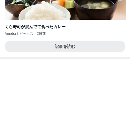
二人から勝ち取った慰謝料と財産
Amebaトピックス
1日前
ファミマ新作・牛ホルモン味噌焼きうどんを食って
みたら想像と違ってて辛口レビューになっちまった
話
まあ食おう
2日前