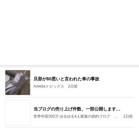
パパに任せた息子の止まらない夜更かし
Amebaトピックス
13時間前
美味しいお茶とお菓子で。母とティータイム
小林礼奈オフィシャルブログ「小林礼奈のブーブー
8日前
ブログ」Powered by Ameba
発売中の豪華すぎる付録ムック本
Amebaトピックス
1日前
今日の家事スタイル！
堀ちえみオフィシャルブログ「hori-day」Powered
3日前
by Ameba