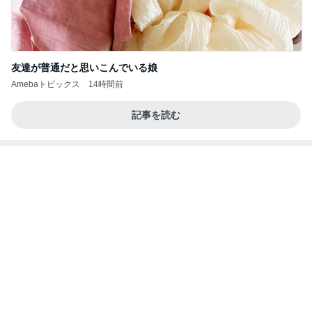
旦那が80悪いと言われた車の事故
Amebaトピックス
2日前
当ブログの売り上げ件数、一部公開します…
世帯年収500万 ゆるゆる4人家族の節約ブログ 〜
1日前
ケチ旦那と金銭感覚マヒ嫁の日々〜