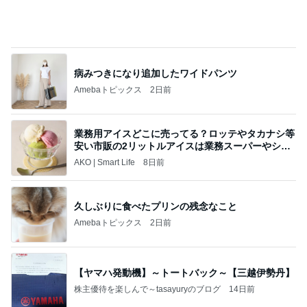
お財布代わりのL字ポーチを衣替え
Amebaトピックス
14時間前
今週から停電が始まる?! 片山さつき大臣の警告がE
BS、RV、そしてGESARA宣言が⁈
心の道標【旧：ヤ～ベェのブログ】
12時間前