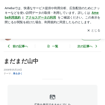
まだまだ山中 | 富田和明的太鼓日記『その日の気分打！』
アプリをダウンロードして
ブログの更新通知
を受け取りまし
開く
ょう。
富田和明的太鼓日記『その日の気分打！』
フォロー
前の記事へ
一覧
次の記事へ
まだまだ山中
2008年05月19日
テーマ：
島を歩く
広告を表示できませんでした