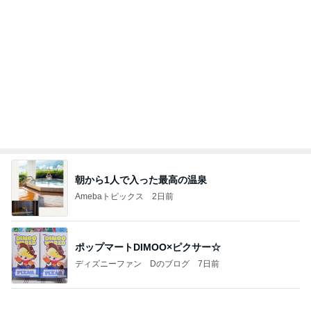
男性陣が戻るまでの私の勉強時間
Amebaトピックス
2日前
《3年連続》瑶子さま 懇意の高級カーディーラー
協賛のイベントにご出席…宮内庁が懸念する“熱心
すぎ
hirokoの✿Love＆Awakening✿
8日前
主人と死別し再婚するかという悩み
Amebaトピックス
1日前
あいのりクロ 図々しい人って、こういう人？
勝手に考察
2日前