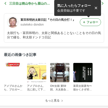
三日目は焼山寺から眉山の麓
鮎喰川の板橋を渡る
気に入ったらフォロー
まで歩いた
会員登録は不要です
富田和明的太鼓日記『その日の気分打！』
フォロー
suteteko dondon
太鼓打ち・富田和明の、太鼓と関係あることないことをその日の気
分で綴る、和太鼓ドンドコ日記
最近の画像つき記事
アメブロさんか
アメブロさん、
Oh!太鼓 第59
富田太鼓甚句〜
ら、ブロガーに
元に戻して下さ
回、大太鼓合宿
鼓かくさず叩き
引越しました。
い〜突然設定が
が終わりまし
ます2014
変わっていまし
た！
た
もっと見る