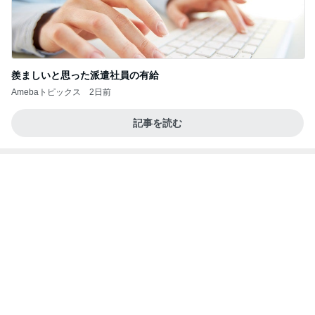
羨ましいと思った派遣社員の有給
Amebaトピックス
2日前
記事を読む
夏休みの思い出になるという呪文
Amebaトピックス
1日前
20260803 鬼郁隊4人衆で中ちゃん釣行 写メ
中ちゃんのブログ
2日前