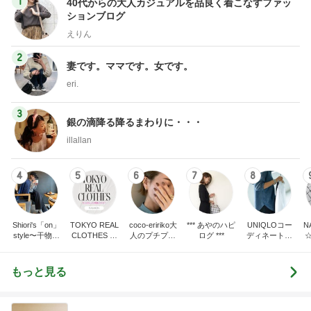
1
40代からの大人カジュアルを品良く着こなすファッ
ションブログ
えりん
2
妻です。ママです。女です。
eri.
3
銀の滴降る降るまわりに・・・
illallan
4
5
6
7
8
Shiori's「on」
TOKYO REAL
coco-eririko大
*** あやのハピ
UNIQLOコー
N
style〜干物女
CLOTHES 大
人のプチプラ
ログ ***
ディネート日
の成長記〜
人世代のリア
mixコーデ
記
ルクローズ
もっと見る