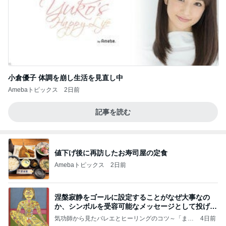
小倉優子 体調を崩し生活を見直し中
Amebaトピックス
2日前
記事を読む
値下げ後に再訪したお寿司屋の定食
Amebaトピックス
2日前
涅槃寂静をゴールに設定することがなぜ大事なの
か、シンボルを受容可能なメッセージとして投げる
ことが
気功師から見たバレエとヒーリングのコツ～「まと
4日前
いのば」ブログ