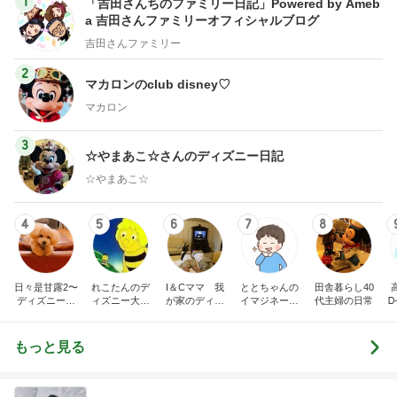
1
「吉田さんちのファミリー日記」Powered by Ameb
a 吉田さんファミリーオフィシャルブログ
吉田さんファミリー
2
マカロンのclub disney♡
マカロン
3
☆やまあこ☆さんのディズニー日記
☆やまあこ☆
4
5
6
7
8
日々是甘露2〜
れこたんのデ
I＆Cママ 我
ととちゃんの
田舎暮らし40
ディズニー風
ィズニー大好
が家のディズ
イマジネーシ
代主婦の日常
Ꭰ
味〜
き♡孫4人
ニー♡ブログ
ョンタイム
もっと見る