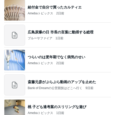
給付金で自分で買ったカルティエ
Amebaトピックス
2日前
広島原爆の日 市長の言葉に動揺する総理
ブルーサファイア
1日前
つらいのは更年期でなく病気のせい
Amebaトピックス
2日前
斎藤元彦がぶらぶら動画のアップを止めた
Bank of Dreamの公営競技はどこへ行く
9日前
桃 子ども達考案のスリリングな遊び
Amebaトピックス
1日前