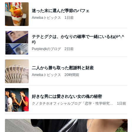
迷った末に選んだ季節のパフェ
Amebaトピックス
1日前
テテとグクは、かなりの確率で一緒にいるね(#^.^
#)
Purplevjkのブログ
2日前
二人から勝ち取った慰謝料と財産
Amebaトピックス
20時間前
好きな男には愛されない女の魂の秘密
クノタチホオフィシャルブログ「恋学・性学研究
1日前
室」Powered by Ameba