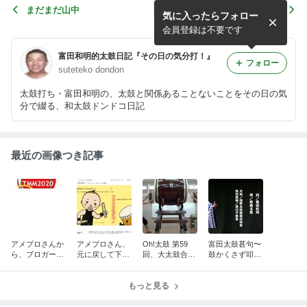
まだまだ山中
歩き遍路、三日目の朝
気に入ったらフォロー
会員登録は不要です
富田和明的太鼓日記『その日の気分打！』
フォロー
suteteko dondon
太鼓打ち・富田和明の、太鼓と関係あることないことをその日の気
分で綴る、和太鼓ドンドコ日記
最近の画像つき記事
アメブロさんか
アメブロさん、
Oh!太鼓 第59
富田太鼓甚句〜
ら、ブロガーに
元に戻して下さ
回、大太鼓合宿
鼓かくさず叩き
引越しました。
い〜突然設定が
が終わりまし
ます2014
変わっていまし
た！
た
もっと見る