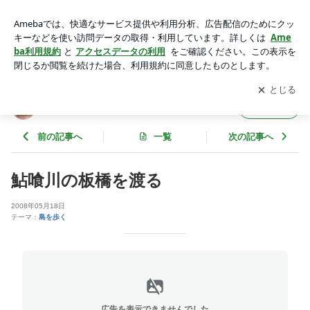
鮎喰川の板橋を渡る | 富田和明的太鼓日記『その日の気分
打！』
アプリをダウンロードして
ブログの更新通知
を受け取りまし
開く
ょう。
富田和明的太鼓日記『その日の気分打！』
フォロー
前の記事へ
一覧
次の記事へ
鮎喰川の板橋を渡る
2008年05月18日
テーマ：
島を歩く
広告を表示できませんでした