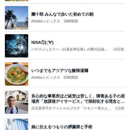
團十郎 みんなで歩いた初めての朝
Amebaトピックス
18時間前
NISA①(;'∀')
パラスジュエリー（白美女神宝珠）の夢の記録
14日前
（続編）
いつまでもアツアツな酸辣湯麺
Amebaトピックス
20時間前
良心的な事業所ほど経営は苦しく、障害ある子の居
場所「放課後デイサービス」で深刻化する理念と現
実の
立石美津子オフィシャルブログ「テキトー母さんの
1日前
すすめ」Powered by Ameba
娘に伝えるつもりの膵臓癌と手術