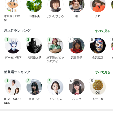
市川團十郎白
小林麻央
だいたひかる
桃
クロ
猿
急上昇ランキング
すべて見る
1
2
3
4
5
デーモン閣下
片岡愛之助
林下清志(ビッ
沢田聖子
金沢克彦
グダディ)
新登場ランキング
すべて見る
1
2
3
4
5
BEYOOOOO
島倉りか
ゆうこりん
石 安伊
蒼井心音
NDS