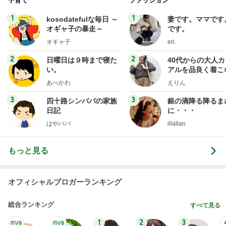
子育て
ファッション
1
1
kosodatefulな毎日 ～
妻です。ママです
オギャ子の暴走～
です。
オギャ子
eri.
2
2
日曜日は９時まで寝た
40代からの大人
い。
アルを品良く着こ
ファッションブロ
あべかわ
えりん
3
3
四十路シンパパの家族
銀の滴降る降るま
日記
に・・・
はやパパ
illallan
もっと見る
オフィシャルブロガーランキング
総合ランキング
すべて見る
1
2
3