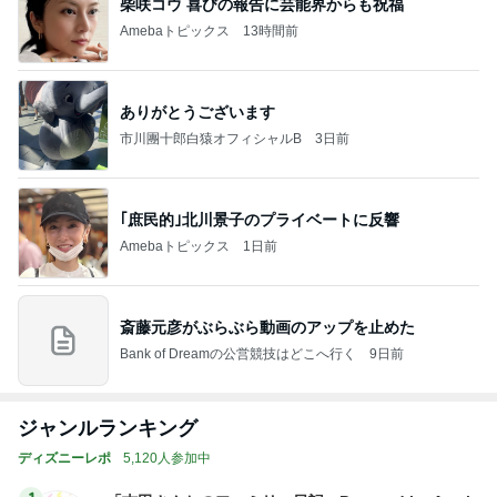
柴咲コウ 喜びの報告に芸能界からも祝福
Amebaトピックス
13時間前
ありがとうございます
市川團十郎白猿オフィシャルB
3日前
｢庶民的｣北川景子のプライベートに反響
Amebaトピックス
1日前
斎藤元彦がぶらぶら動画のアップを止めた
Bank of Dreamの公営競技はどこへ行く
9日前
ジャンルランキング
ディズニーレポ
5,120人参加中