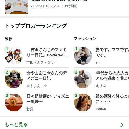
Amebaトピックス
18時間前
トップブロガーランキング
旅行
ファッション
1
1
「吉田さんちのファミ
妻です。ママです
リー日記」Powered b
です。
y Ameba 吉田さんファ
吉田さんファミリー
eri.
ミリーオフィシャルブ
ログ
2
2
☆やまあこ☆さんのデ
40代からの大人
ィズニー日記
アルを品良く着こ
ファッションブロ
☆やまあこ☆
えりん
3
3
日々是甘露2〜ディズニ
銀の滴降る降るま
ー風味〜
に・・・
甘露
illallan
もっと見る