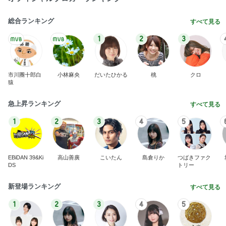
総合ランキング
すべて見る
1
2
3
市川團十郎白
小林麻央
だいたひかる
桃
クロ
猿
急上昇ランキング
すべて見る
1
2
3
4
5
EBiDAN 39&Ki
高山善廣
こいたん
島倉りか
つばきファク
DS
トリー
新登場ランキング
すべて見る
1
2
3
4
5