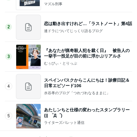
0話完？
マズル刑事
恋は動き出すけれど…「ラストノート」第4話
2
連ドラについてじっくり語るブログ
『あなたが猟奇殺人犯を裁く日』 被告人の
一挙手一投足が目の前に浮かぶリアルさ
3
むぅびぃ・とりっぷ
スペインバスクからこんにちは！診療日記＆
日常エピソード106
4
水谷孝のブログ「つれづれなるままに」
あたしンちと仕様の変わったスタンプラリー
(|| ゜Д゜)
5
ライターズパレット通信