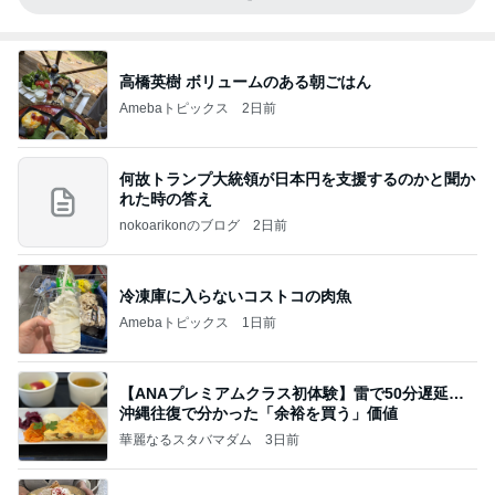
高橋英樹 ボリュームのある朝ごはん
Amebaトピックス
2日前
何故トランプ大統領が日本円を支援するのかと聞か
れた時の答え
nokoarikonのブログ
2日前
冷凍庫に入らないコストコの肉魚
Amebaトピックス
1日前
【ANAプレミアムクラス初体験】雷で50分遅延…
沖縄往復で分かった「余裕を買う」価値
華麗なるスタバマダム
3日前