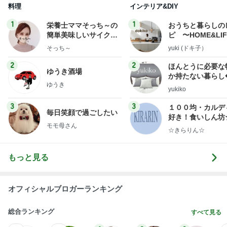
料理
インテリア&DIY
1
1
栄養士ママそっち～の
おうちと暮らしの
簡単美味しいサイクル
ピ 〜HOME&LI
献立
そっち～
yuki (ドキ子）
2
2
ほんとうに必要な
ゆうき酒場
か持たない暮らし
ゆうき
ep Life Simple
yukiko
ンテリアのきろく
3
3
１００均・カルデ
毎日笑顔で過ごしたい
好き！食いしん坊
モモ母さん
らりん☆のブログ
☆きらりん☆
もっと見る
オフィシャルブロガーランキング
総合ランキング
すべて見る