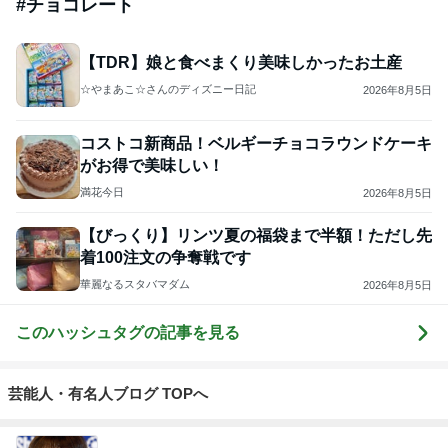
#
チョコレート
【TDR】娘と食べまくり美味しかったお土産
☆やまあこ☆さんのディズニー日記
2026年8月5日
コストコ新商品！ベルギーチョコラウンドケーキ
がお得で美味しい！
満花今日
2026年8月5日
【びっくり】リンツ夏の福袋まで半額！ただし先
着100注文の争奪戦です
華麗なるスタバマダム
2026年8月5日
このハッシュタグの記事を見る
芸能人・有名人ブログ TOPへ