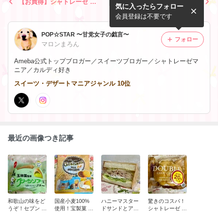
【お買得】シャトレーゼ 富
【北海道グルメ旅】セブンイ
気に入ったらフォロー
士の名月 黒蜜きなこ
レブン ワッフルコーン 北海
道メロン
会員登録は不要です
POP☆STAR 〜甘党女子の戯言〜
フォロー
マロンまろん
Ameba公式トップブロガー／スイーツブロガー／シャトレーゼマ
ニア／カルディ好き
スイーツ・デザートマニアジャンル 10位
最近の画像つき記事
和歌山の味をど
国産小麦100%
ハニーマスター
驚きのコスパ！
うぞ！セブン 玉
使用！宝製菓 グ
ドサンドとアル
シャトレーゼ ダ
林園監修 グリー
ラハムミックス
トバイエルンと
ブルシュークリ