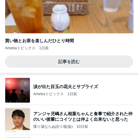
買い物とお茶を楽しんだひとり時間
Amebaトピックス
1日前
記事を読む
涙が出た目玉の花火とサプライズ
Amebaトピックス
1日前
アンジャ児嶋さん相葉ちゃんと食事で紹介された仲
のいい後輩にコイツとは仲よく出来ないと思った
喋り場ならぬ語り場(仮)
10日前