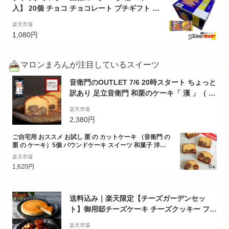
入】 20個 チョコ チョコレート プチギフト ス
イーツ お菓子 ギフト 個包装 ブラック サンダ
楽天市場
ー お中元 2022 チョコレート菓子 挨拶 プレ
1,080円
ミアム 至福のバター バター 箱
マロンまろんが注目しているスイーツ
音衛門のOUTLET 7/6 20時スタート ちょっと
訳あり 足立音衛門 和栗のケーキ「 漢 」（ ま
すらお ） 1本 菓子 和菓子 洋菓子 ケーキ パウ
楽天市場
ンドケーキ 栗 和栗
2,380円
ご自宅用 おススメ お試し 栗 の カットケーキ （音衛門 の
栗 の ケーキ）5個 パウンドケーキ スイーツ 和菓子 洋菓
子
楽天市場
1,620円
送料込み｜楽天限定【チーズガーデンセッ
ト】御用邸チーズケーキ チーズクッキー フィ
ナンシェ ガレット チーズ ビスコッティ ｜ ス
楽天市場