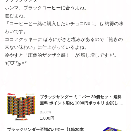
ホンマ、ブラックコーヒーに合うよね。
進むよね。
「コーヒーと一緒に購入したいチョコNo.1」も 納得の味
わいです。
ココアクッキーに ほろにがさと塩みがあるので「
飽きの
来ない味わい」に仕上がっているよね。
冷やすと「圧倒的ザクザク感！」が 増し増しです✧*｡
٩(ˊᗜˋ*)و✧*
ブラックサンダー ミニバー 30個セット 送料
無料 ポイント消化 1000円ポッキリ お試し バ
ラ売り 有楽製菓 ※常温配送 メール便 コスト
楽天市場
コ 通販
1,000円
ブラックサンダー至福のバター【1箱20本