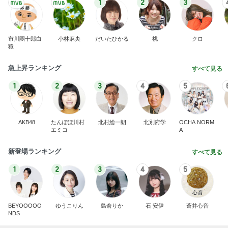
1
2
3
市川團十郎白
小林麻央
だいたひかる
桃
クロ
猿
急上昇ランキング
すべて見る
1
2
3
4
5
AKB48
たんぽぽ川村
北村総一朗
北別府学
OCHA NORM
エミコ
A
新登場ランキング
すべて見る
1
2
3
4
5
BEYOOOOO
ゆうこりん
島倉りか
石 安伊
蒼井心音
NDS