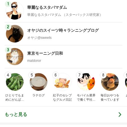
1
華麗なるスタバマダム
華麗なるスタバマダム （スターバックス研究家）
2
オヤジのスイーツ時々ランニングブログ
オヤジ@sweets
3
東京モーニング日和
maldoror
4
5
6
7
8
ひとりでもま
ラテログ
紅子のセレブ
モバイル業界
毎日おやつを
めにがんばる
なグルメ日記
で働く平社員
食べています
ブログ
のブログ
もっと見る