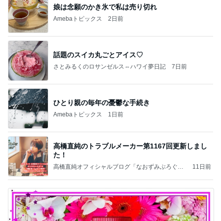
娘は念願のかき氷で私は売り切れ
Amebaトピックス
2日前
話題のスイカ丸ごとアイス♡
さとみるくのロサンゼルス⇔ハワイ夢日記
7日前
ひとり親の毎年の憂鬱な手続き
Amebaトピックス
1日前
高橋直純のトラブルメーカー第1167回更新しまし
た！
高橋直純オフィシャルブログ「なおずみぶろぐ」
11日前
Powered by Ameba