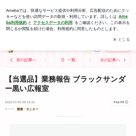
【当選品】業務報告 ブラックサンダー黒い広報室 | POP☆ST
AR 〜甘党女子の戯言〜
アプリをダウンロードして
ブログの更新通知
を受け取りまし
開く
ょう。
POP☆STAR 〜甘党女子の戯言〜
フォロー
前の記事へ
一覧
次の記事へ
【当選品】業務報告 ブラックサンダ
ー黒い広報室
2022-07-06 06:15:31
テーマ：
懸賞・モニター