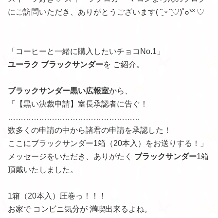
にご訪問いただき、ありがとうございます( ˘͈ ᵕ ˘͈♡)˚๐*˟ ♡
「コーヒーと一緒に購入したいチョコNo.1」
ユーラク ブラックサンダー
を ご紹介。
ブラックサンダー黒い広報室
から、
「【黒い決裁申請】室長承認者に告ぐ！
……………………………………………
数多くの申請の中から諸君の申請を承認した！
ここにブラックサンダー1箱（20本入）をお送りする！」
メッセージをいただき、ありがたく
ブラックサンダー
1箱
頂戴いたしました。
1箱（20本入）圧巻っ！！！
お家で コンビニ気分が 満喫出来るよね。