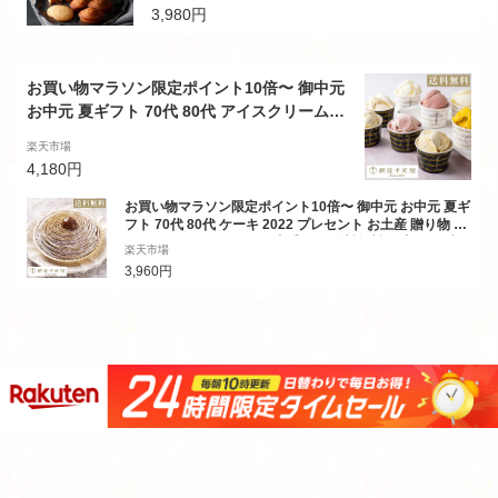
イーツ 人気 焼菓子 ギフト 贈答 洋菓子 詰め
3,980円
合わせ セット チーズガーデン CHEESE GAR
DEN
お買い物マラソン限定ポイント10倍〜 御中元
お中元 夏ギフト 70代 80代 アイスクリーム 2
022 プレセント お土産 贈り物 ギフト Gift パ
楽天市場
ティスリー銀座千疋屋 送料無料 銀座プレミア
4,180円
ムアイス＆ソルベ 8個入
お買い物マラソン限定ポイント10倍〜 御中元 お中元 夏ギ
フト 70代 80代 ケーキ 2022 プレセント お土産 贈り物 ギ
フト Gift パティスリー銀座千疋屋 送料無料 銀座モンブラ
楽天市場
ン
3,960円