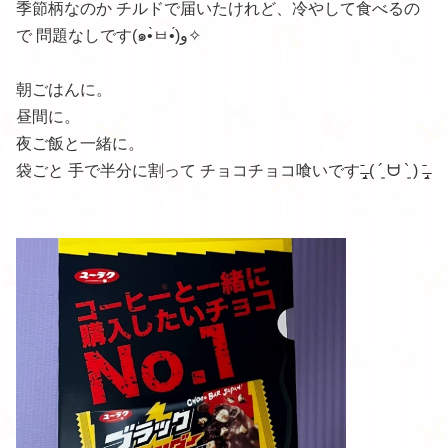
季節柄なのか チルドで届いたけれど、冷やして食べるの
で 問題なしです(๑•̀ㅂ•́)و✧
朝ごはんに。
昼間に。
夜ご飯と一緒に。
袋ごと 手で半分に割って チョコチョコ喰いですˉ̶̡̭̭ ( ´͈ ᗨ `͈ ) ˉ̶̡̭̭