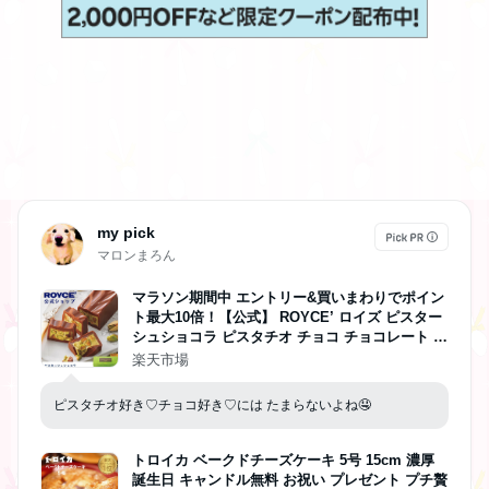
my pick
マロンまろん
マラソン期間中 エントリー&買いまわりでポイン
ト最大10倍！【公式】 ROYCE’ ロイズ ピスター
シュショコラ ピスタチオ チョコ チョコレート プ
レゼント ギフト
楽天市場
ピスタチオ好き♡チョコ好き♡には たまらないよね🤤
トロイカ ベークドチーズケーキ 5号 15cm 濃厚
誕生日 キャンドル無料 お祝い プレゼント プチ贅