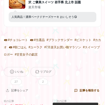
沢 ご褒美スイーツ 岩手県 北上市 話題
楽天市場
人気商品！濃厚ベークドチーズケーキ おいしそう😋
#
チョコレート
#
当選品
#
ブラックサンダー
#
ビスケット
#
カカ
オ
#
朝ごはん
#
ユーラク
#
7月楽天お買い物マラソン
#
スイーツブ
ロガー
#
甘党女子の戯言
いいね
リブログ
27
2
記事を報告する
記事をシェア
前の記事
次の記事