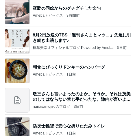
夜勤の同僚からのグチグチした文句
Amebaトピックス
9時間前
8月2日放送のTBS「週刊さんまとマツコ」先週に引
き続き出演します♪
植草美幸オフィシャルブログ Powered by Ameba
5日前
朝食にびっくりドンキーのハンバーグ
Amebaトピックス
1日前
敬三さんも言いよったのよか。そうか。それは茂美
のしてはならない禁じ手だったな。陣内が言いよる
のよ
nanasantojiroのブログ
3日前
防災士推奨で安心な折りたたみトイレ
Amebaトピックス
1日前