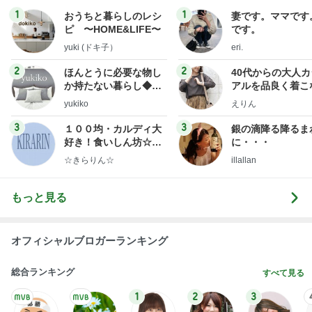
1
1
おうちと暮らしのレシ
妻です。ママです
ピ 〜HOME&LIFE〜
です。
yuki (ドキ子）
eri.
2
2
ほんとうに必要な物し
40代からの大人
か持たない暮らし◆Ke
アルを品良く着こ
ep Life Simple◆〜イ
ファッションブロ
yukiko
えりん
ンテリアのきろく〜
3
3
１００均・カルディ大
銀の滴降る降るま
好き！食いしん坊☆き
に・・・
らりん☆のブログ
☆きらりん☆
illallan
もっと見る
オフィシャルブロガーランキング
総合ランキング
すべて見る
1
2
3