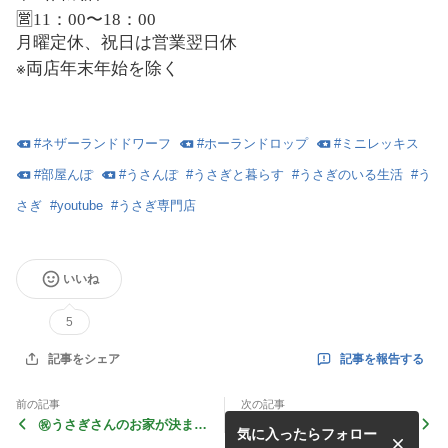
🈺11：00〜18：00
月曜定休、祝日は営業翌日休
※
両店年末年始を除く
#
ネザーランドドワーフ
#
ホーランドロップ
#
ミニレッキス
#
部屋んぽ
#
うさんぽ
#
うさぎと暮らす
#
うさぎのいる生活
#
う
さぎ
#
youtube
#
うさぎ専門店
いいね
5
記事を報告する
記事をシェア
前の記事
次の記事
㊗️うさぎさんのお家が決まり
YouTube▶️動画UPしました‼️
気に入ったらフォロー
ました！！