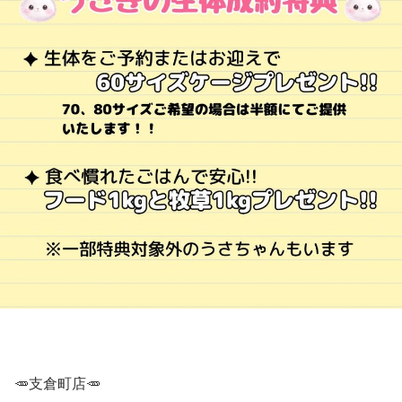
🥕支倉町店🥕