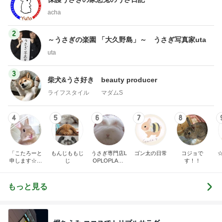
acha
2
～うさぎの楽園 「大久野島」～ うさぎ写真家uta
uta
3
柴犬&うさ好き beauty producer
ライフスタイル マダムS
4
5
6
7
8
「こたろーと
もんじももじ
うさぎ専門店L
ゴン太の日常
コジョで
申します☆」
じ
OPLOPLAND
す！！
～愛うさぎ・
のブログ
大好きSnow M
an・羊毛うさ
もっと見る
ぎオーダー～